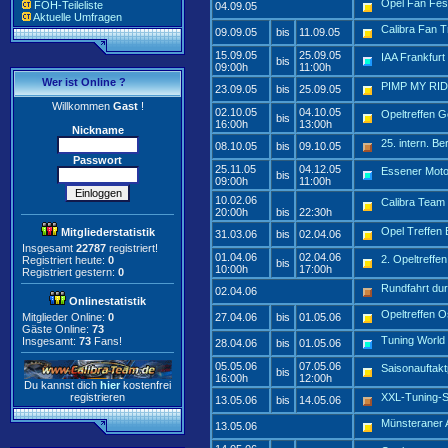
Opel Fan Fe
FOH-Teileliste
04.09.05
Aktuelle Umfragen
Calibra Fan T
09.09.05
bis
11.09.05
15.09.05
25.09.05
IAA Frankfurt
bis
09:00h
11:00h
Wer ist Online ?
PIMP MY RI
23.09.05
bis
25.09.05
Willkommen
Gast
!
02.10.05
04.10.05
Opeltreffen 
bis
16:00h
13:00h
Nickname
25. intern. B
08.10.05
bis
09.10.05
Passwort
25.11.05
04.12.05
Essener Mot
bis
09:00h
11:00h
10.02.06
Calibra Tea
20:00h
bis
22:30h
Opel Treffen
Mitgliederstatistik
31.03.06
bis
02.04.06
Insgesamt
22787
registriert!
01.04.06
02.04.06
2. Opeltreffe
Registriert heute:
0
bis
10:00h
17:00h
Registriert gestern:
0
Rundfahrt du
02.04.06
Onlinestatistik
Opeltreffen 
Mitglieder Online:
0
27.04.06
bis
01.05.06
Gäste Online:
73
Tuning World
Insgesamt:
73
Fans!
28.04.06
bis
01.05.06
05.05.06
07.05.06
Saisonauftakt
bis
16:00h
12:00h
Du kannst dich
hier
kostenfrei
registrieren
XXL-Tuning-
13.05.06
bis
14.05.06
Münsteraner A
13.05.06