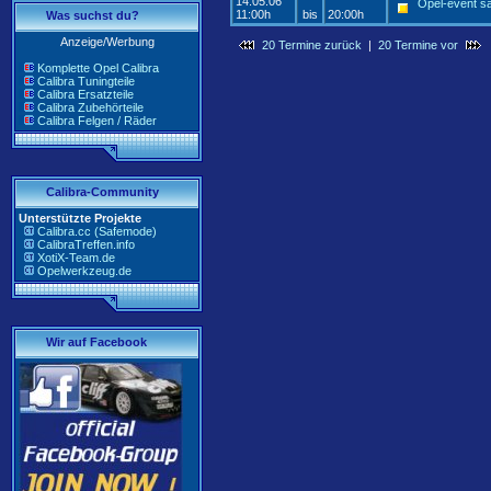
14.05.06
Opel-event s
11:00h
bis
20:00h
Was suchst du?
Anzeige/Werbung
20 Termine zurück
|
20 Termine vor
Komplette Opel Calibra
Calibra Tuningteile
Calibra Ersatzteile
Calibra Zubehörteile
Calibra Felgen / Räder
Calibra-Community
Unterstützte Projekte
Calibra.cc (Safemode)
CalibraTreffen.info
XotiX-Team.de
Opelwerkzeug.de
Wir auf Facebook