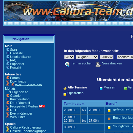
T
Navigation
Main
Start
In den folgenden Modus wechseln
:
Userliste
Userlandkarte
FAQ
Termin suchen
Seite drucken
Supporter
Kontakt
Interactive
Forum
Übersicht der näc
Downloads
WAHL-Calibra des
Alle Termine
Messen
Ver
Monats
Ergebnisse
Opeltreffen
Galerie
Kaufberatung
Do-It-Yourself
Termindatum
Betreff
Prospekte | Medien
geileKarre-Tu
R.I.P.
26.08.05
bis
28.08.05
Event-Kalender
Web-Links
28.08.05
Beschleunigun
10:30h
bis
17:00h
Special
Youngtimer Tr
03.09.05
Calibra-Registrierung
Unsere Facebookgruppe