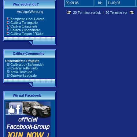
09.09.05
bis
11.09.05
Was suchst du?
Anzeige/Werbung
20 Termine zurück
|
20 Termine vor
Komplette Opel Calibra
Calibra Tuningteile
Calibra Ersatzteile
Calibra Zubehörteile
Calibra Felgen / Räder
Calibra-Community
Unterstützte Projekte
Calibra.cc (Safemode)
CalibraTreffen.info
XotiX-Team.de
Opelwerkzeug.de
Wir auf Facebook