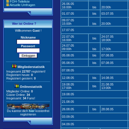
FOH-Teileliste
26.06.05
Aktuelle Umfragen
16:00h
bis
20:00h
01.07.05
bis
03.07.05
09.07.05
Wer ist Online ?
15:00h
bis
20:00h
17.07.05
Willkommen
Gast
!
22.07.05
24.07.05
Nickname
bis
16:00h
18:00h
24.07.05
Passwort
09:00h
bis
17:00h
05.08.05
bis
07.08.05
05.08.05
bis
07.08.05
Mitgliederstatistik
07.08.05
Insgesamt
22787
registriert!
Registriert heute:
0
12.08.05
bis
14.08.05
Registriert gestern:
0
19.08.05
21.08.05
bis
Onlinestatistik
17:00h
13:00h
Mitglieder Online:
0
19.08.05
Gäste Online:
34
Insgesamt:
34
Fans!
21.08.05
26.08.05
bis
28.08.05
Du kannst dich
hier
kostenfrei
registrieren
03.09.05
04.09.05