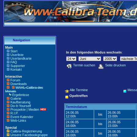
Navigation
Main
Start
In den folgenden Modus wechseln
:
Userliste
Userlandkarte
FAQ
Termin suchen
Seite drucken
Supporter
Kontakt
Interactive
Forum
Downloads
WAHL-Calibra des
Alle Termine
Mess
Monats
Ergebnisse
Opeltreffen
Galerie
Kaufberatung
Do-It-Yourself
Termindatum
Prospekte | Medien
24.06.05
26.06.05
R.I.P.
bis
12:00h
15:00h
Event-Kalender
Web-Links
24.06.05
26.06.05
bis
16:00h
15:00h
Special
Calibra-Registrierung
24.06.05
26.06.05
bis
Unsere Facebookgruppe
16:00h
16:00h