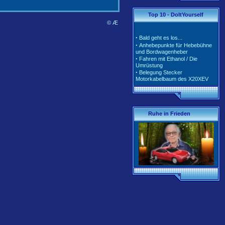
·
·
Tarife und Klassen für
Top 10 - DoItYourself
2020/2021
·
© Æ
Tarife und Klassen für
2018/2019
·
Bald geht es los...
·
Tarife und Klassen für
·
Anhebepunkte für Hebebühne
2017/2018
und Bordwagenheber
·
Unterschiedliche Software der
·
Fahren mit Ethanol / Die
Motorsteuerung inkl. Teile-Nr.
Umrüstung
·
Belegung Stecker
Motorkabelbaum des X20XEV
·
Radlagerwechsel an der
Calibra 4x4 - Hinterachse
·
Gerissene Krümmer beim
X20XEV- Ursache und Abhilfe
·
Klimaanlage - So wird richtig
Ruhe in Frieden
befüllt
·
Anleitung zum Ausbau der
Pendelstütze (Querlenker/Stabi-
Bereich)
·
Anleitung zum Umbau des
Lenkrads auf das Corsa-B-
Facelift Modell
·
Anleitung zur Beleuchtung des
Schiebedachschalters mit LED