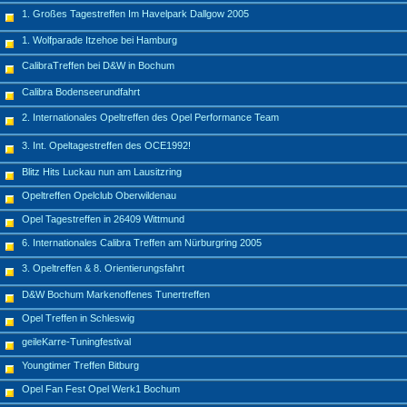
1. Großes Tagestreffen Im Havelpark Dallgow 2005
1. Wolfparade Itzehoe bei Hamburg
CalibraTreffen bei D&W in Bochum
Calibra Bodenseerundfahrt
2. Internationales Opeltreffen des Opel Performance Team
3. Int. Opeltagestreffen des OCE1992!
Blitz Hits Luckau nun am Lausitzring
Opeltreffen Opelclub Oberwildenau
Opel Tagestreffen in 26409 Wittmund
6. Internationales Calibra Treffen am Nürburgring 2005
3. Opeltreffen & 8. Orientierungsfahrt
D&W Bochum Markenoffenes Tunertreffen
Opel Treffen in Schleswig
geileKarre-Tuningfestival
Youngtimer Treffen Bitburg
Opel Fan Fest Opel Werk1 Bochum