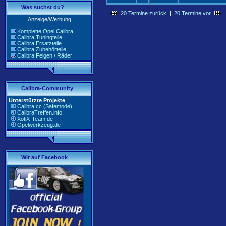
Was suchst du?
20 Termine zurück
|
20 Termine vor
Anzeige/Werbung
Komplette Opel Calibra
Calibra Tuningteile
Calibra Ersatzteile
Calibra Zubehörteile
Calibra Felgen / Räder
Calibra-Community
Unterstützte Projekte
Calibra.cc (Safemode)
CalibraTreffen.info
XotiX-Team.de
Opelwerkzeug.de
Wir auf Facebook