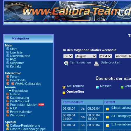
T
Navigation
Main
Start
In den folgenden Modus wechseln
:
Userliste
Userlandkarte
FAQ
Termin suchen
Seite drucken
Supporter
Kontakt
Interactive
Forum
Übersicht der näc
Downloads
WAHL-Calibra des
Alle Termine
Messen
Vera
Monats
Ergebnisse
Opeltreffen
Galerie
Kaufberatung
Do-It-Yourself
Termindatum
Betreff
Prospekte | Medien
9.International
R.I.P.
06.08.04
bis
08.08.04
Event-Kalender
Web-Links
06.08.04
08.08.04
A1 Tuningday
bis
11:00h
18:00h
Special
5. Internatio
06.08.04
bis
08.08.04
Calibra-Registrierung
Unsere Facebookgruppe