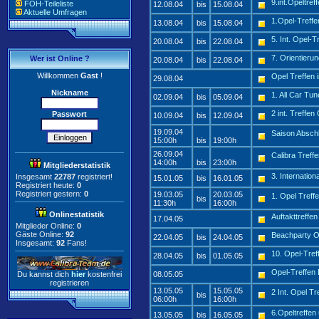
9.int.Opeltre
FOH-Teileliste
12.08.04
bis
15.08.04
Aktuelle Umfragen
1.Opel-Treffe
13.08.04
bis
15.08.04
5. Int. Opel-
20.08.04
bis
22.08.04
7. Orientieru
Wer ist Online ?
20.08.04
bis
22.08.04
Willkommen
Gast
!
Opel Treffen
29.08.04
Nickname
1. All Car Tu
02.09.04
bis
05.09.04
2 int. Treffe
Passwort
10.09.04
bis
12.09.04
19.09.04
Saison Absch
15:00h
bis
19:00h
26.09.04
Calibra Treff
14:00h
bis
23:00h
Mitgliederstatistik
3. Internatio
Insgesamt
22787
registriert!
15.01.05
bis
16.01.05
Registriert heute:
0
Registriert gestern:
0
19.03.05
20.03.05
1. Opel Treff
bis
11:30h
16:00h
Onlinestatistik
Auftakttreffe
17.04.05
Mitglieder Online:
0
Gäste Online:
92
Beachparty O
22.04.05
bis
24.04.05
Insgesamt:
92
Fans!
10. Opel-Tre
28.04.05
bis
01.05.05
Opel-Treffen
Du kannst dich
hier
kostenfrei
08.05.05
registrieren
13.05.05
15.05.05
2 Int. Opel T
bis
06:00h
16:00h
6.Opeltreffen 
13.05.05
bis
16.05.05