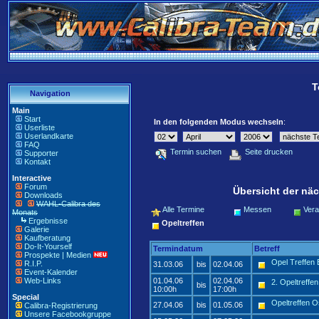
T
Navigation
Main
Start
In den folgenden Modus wechseln
:
Userliste
Userlandkarte
FAQ
Termin suchen
Seite drucken
Supporter
Kontakt
Interactive
Forum
Übersicht der näc
Downloads
WAHL-Calibra des
Alle Termine
Messen
Vera
Monats
Ergebnisse
Opeltreffen
Galerie
Kaufberatung
Do-It-Yourself
Termindatum
Betreff
Prospekte | Medien
Opel Treffen
R.I.P.
31.03.06
bis
02.04.06
Event-Kalender
Web-Links
01.04.06
02.04.06
2. Opeltreffe
bis
10:00h
17:00h
Special
Opeltreffen 
27.04.06
bis
01.05.06
Calibra-Registrierung
Unsere Facebookgruppe