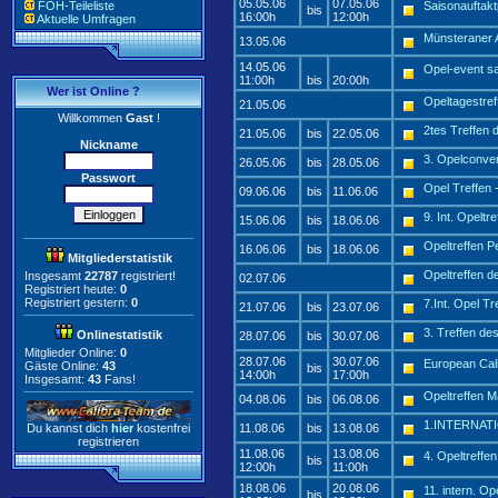
05.05.06
07.05.06
FOH-Teileliste
Saisonauftakt
bis
16:00h
12:00h
Aktuelle Umfragen
Münsteraner A
13.05.06
14.05.06
Opel-event s
11:00h
bis
20:00h
Wer ist Online ?
Opeltagestref
21.05.06
Willkommen
Gast
!
2tes Treffen 
21.05.06
bis
22.05.06
Nickname
3. Opelconve
26.05.06
bis
28.05.06
Passwort
Opel Treffen 
09.06.06
bis
11.06.06
9. Int. Opel
15.06.06
bis
18.06.06
Opeltreffen P
16.06.06
bis
18.06.06
Mitgliederstatistik
Opeltreffen 
Insgesamt
22787
registriert!
02.07.06
Registriert heute:
0
Registriert gestern:
0
7.Int. Opel T
21.07.06
bis
23.07.06
3. Treffen des
Onlinestatistik
28.07.06
bis
30.07.06
Mitglieder Online:
0
28.07.06
30.07.06
European Cal
Gäste Online:
43
bis
14:00h
17:00h
Insgesamt:
43
Fans!
Opeltreffen 
04.08.06
bis
06.08.06
1.INTERNA
Du kannst dich
hier
kostenfrei
11.08.06
bis
13.08.06
registrieren
11.08.06
13.08.06
4. Opeltreffe
bis
12:00h
11:00h
18.08.06
20.08.06
11. intern. O
bis