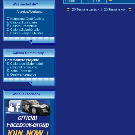
12:00h
13:00h
Was suchst du?
20 Termine zurück
|
20 Termine vor
Anzeige/Werbung
Komplette Opel Calibra
Calibra Tuningteile
Calibra Ersatzteile
Calibra Zubehörteile
Calibra Felgen / Räder
Calibra-Community
Unterstützte Projekte
Calibra.cc (Safemode)
CalibraTreffen.info
XotiX-Team.de
Opelwerkzeug.de
Wir auf Facebook