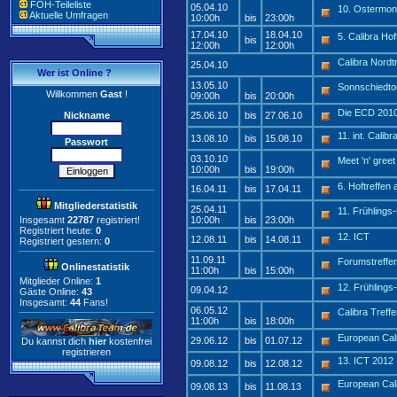
FOH-Teileliste
05.04.10
10. Ostermon
Aktuelle Umfragen
10:00h
bis
23:00h
17.04.10
18.04.10
5. Calibra Hof
bis
12:00h
12:00h
Calibra Nord
25.04.10
Wer ist Online ?
13.05.10
Sonnschiedto
Willkommen
Gast
!
09:00h
bis
20:00h
Die ECD 201
Nickname
25.06.10
bis
27.06.10
11. int. Cali
13.08.10
bis
15.08.10
Passwort
03.10.10
Meet 'n' gree
10:00h
bis
19:00h
6. Hoftreffen 
16.04.11
bis
17.04.11
Mitgliederstatistik
25.04.11
11. Frühlings-
Insgesamt
22787
registriert!
10:00h
bis
23:00h
Registriert heute:
0
12. ICT
12.08.11
bis
14.08.11
Registriert gestern:
0
11.09.11
Forumstreffe
Onlinestatistik
11:00h
bis
15:00h
Mitglieder Online:
1
12. Frühlings-
09.04.12
Gäste Online:
43
Insgesamt:
44
Fans!
06.05.12
Calibra Tref
11:00h
bis
18:00h
European Cal
29.06.12
bis
01.07.12
Du kannst dich
hier
kostenfrei
registrieren
13. ICT 2012
09.08.12
bis
12.08.12
European Cal
09.08.13
bis
11.08.13