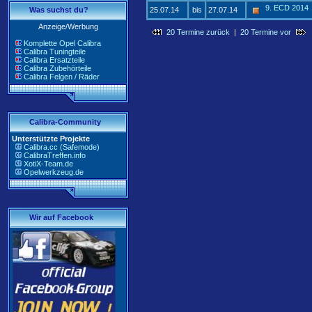
9. ECD 2014
Was suchst du?
25.07.14
bis
27.07.14
Anzeige/Werbung
20 Termine zurück
|
20 Termine vor
Komplette Opel Calibra
Calibra Tuningteile
Calibra Ersatzteile
Calibra Zubehörteile
Calibra Felgen / Räder
Calibra-Community
Unterstützte Projekte
Calibra.cc (Safemode)
CalibraTreffen.info
XotiX-Team.de
Opelwerkzeug.de
Wir auf Facebook