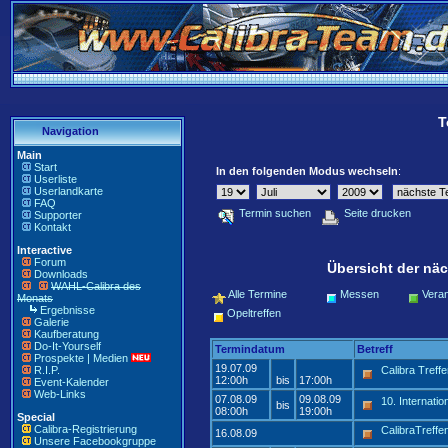
T
Navigation
Main
Start
In den folgenden Modus wechseln
:
Userliste
Userlandkarte
FAQ
Termin suchen
Seite drucken
Supporter
Kontakt
Interactive
Forum
Übersicht der näc
Downloads
WAHL-Calibra des
Alle Termine
Messen
Veran
Monats
Ergebnisse
Opeltreffen
Galerie
Kaufberatung
Do-It-Yourself
Termindatum
Betreff
Prospekte | Medien
19.07.09
R.I.P.
Calibra Treff
12:00h
bis
17:00h
Event-Kalender
Web-Links
07.08.09
09.08.09
10. Internati
bis
08:00h
19:00h
Special
Calibra-Registrierung
CalibraTref
16.08.09
Unsere Facebookgruppe