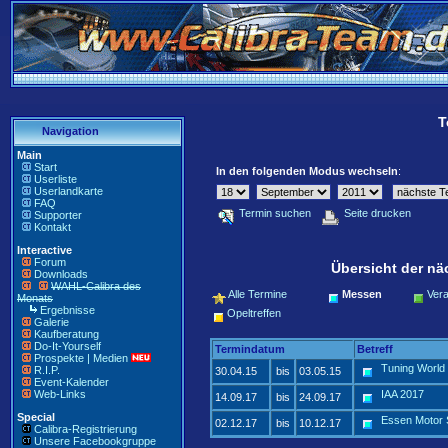
T
Navigation
Main
Start
In den folgenden Modus wechseln
:
Userliste
Userlandkarte
FAQ
Termin suchen
Seite drucken
Supporter
Kontakt
Interactive
Forum
Übersicht der nä
Downloads
WAHL-Calibra des
Alle Termine
Messen
Vera
Monats
Ergebnisse
Opeltreffen
Galerie
Kaufberatung
Do-It-Yourself
Termindatum
Betreff
Prospekte | Medien
Tuning World
R.I.P.
30.04.15
bis
03.05.15
Event-Kalender
Web-Links
IAA 2017
14.09.17
bis
24.09.17
Special
Essen Motor
02.12.17
bis
10.12.17
Calibra-Registrierung
Unsere Facebookgruppe