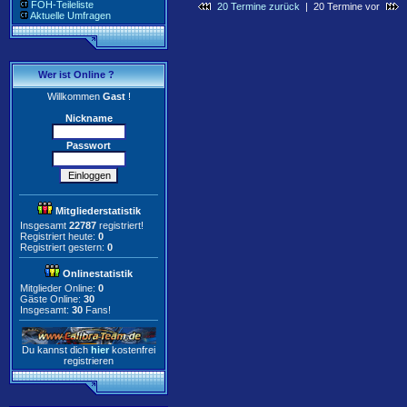
FOH-Teileliste
20 Termine zurück
| 20 Termine vor
Aktuelle Umfragen
Wer ist Online ?
Willkommen
Gast
!
Nickname
Passwort
Mitgliederstatistik
Insgesamt
22787
registriert!
Registriert heute:
0
Registriert gestern:
0
Onlinestatistik
Mitglieder Online:
0
Gäste Online:
30
Insgesamt:
30
Fans!
Du kannst dich
hier
kostenfrei
registrieren