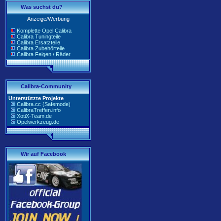
Was suchst du?
Anzeige/Werbung
Komplette Opel Calibra
Calibra Tuningteile
Calibra Ersatzteile
Calibra Zubehörteile
Calibra Felgen / Räder
Calibra-Community
Unterstützte Projekte
Calibra.cc (Safemode)
CalibraTreffen.info
XotiX-Team.de
Opelwerkzeug.de
Wir auf Facebook