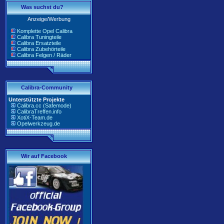
Was suchst du?
Anzeige/Werbung
Komplette Opel Calibra
Calibra Tuningteile
Calibra Ersatzteile
Calibra Zubehörteile
Calibra Felgen / Räder
Calibra-Community
Unterstützte Projekte
Calibra.cc (Safemode)
CalibraTreffen.info
XotiX-Team.de
Opelwerkzeug.de
Wir auf Facebook