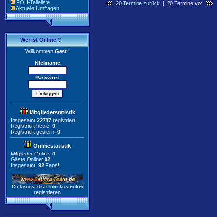
FOH-Teileliste
20 Termine zurück
| 20 Termine vor
Aktuelle Umfragen
Wer ist Online ?
Willkommen
Gast
!
Nickname
Passwort
Mitgliederstatistik
Insgesamt
22787
registriert!
Registriert heute:
0
Registriert gestern:
0
Onlinestatistik
Mitglieder Online:
0
Gäste Online:
92
Insgesamt:
92
Fans!
Du kannst dich
hier
kostenfrei
registrieren