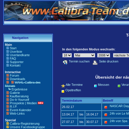
T
Navigation
Main
Start
In den folgenden Modus wechseln
:
Userliste
Userlandkarte
FAQ
Termin suchen
Seite drucken
Supporter
Kontakt
Interactive
Forum
Übersicht der nä
Downloads
WAHL-Calibra des
Alle Termine
Messen
Veran
Monats
Ergebnisse
Opeltreffen
Galerie
Kaufberatung
Do-It-Yourself
Termindatum
Betreff
Prospekte | Medien
NASCAR Day
R.I.P.
26.02.17
Event-Kalender
Web-Links
24h von Le 
13.04.17
bis
16.04.17
Special
24h von Spa
27.07.17
bis
30.07.17
Calibra-Registrierung
Unsere Facebookgruppe