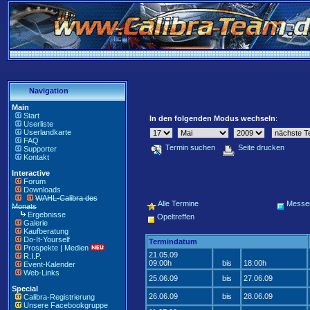
Navigation
Main
Start
In den folgenden Modus wechseln
:
Userliste
Userlandkarte
FAQ
Termin suchen
Seite drucken
Supporter
Kontakt
Interactive
Forum
Downloads
WAHL-Calibra des
Alle Termine
Messe
Monats
Ergebnisse
Opeltreffen
Galerie
Kaufberatung
Do-It-Yourself
Termindatum
Prospekte | Medien
21.05.09
R.I.P.
09:00h
bis
18:00h
Event-Kalender
Web-Links
25.06.09
bis
27.06.09
Special
26.06.09
bis
28.06.09
Calibra-Registrierung
Unsere Facebookgruppe