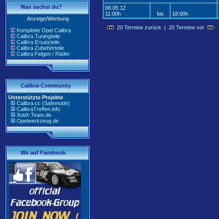
Was suchst du?
06.05.12
11:00h
bis
18:00h
Anzeige/Werbung
20 Termine zurück
|
20 Termine vor
Komplette Opel Calibra
Calibra Tuningteile
Calibra Ersatzteile
Calibra Zubehörteile
Calibra Felgen / Räder
Calibra-Community
Unterstützte Projekte
Calibra.cc (Safemode)
CalibraTreffen.info
XotiX-Team.de
Opelwerkzeug.de
Wir auf Facebook