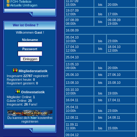
11.07.09
FOH-Teileliste
15:00h
bis
20:00h
Aktuelle Umfragen
19.07.09
12:00h
bis
17:00h
07.08.09
09.08.09
bis
08:00h
19:00h
Wer ist Online ?
16.08.09
Willkommen
Gast
!
05.04.10
Nickname
10:00h
bis
23:00h
17.04.10
18.04.10
bis
Passwort
12:00h
12:00h
25.04.10
13.05.10
09:00h
bis
20:00h
Mitgliederstatistik
25.06.10
bis
27.06.10
Insgesamt
22787
registriert!
Registriert heute:
0
13.08.10
bis
15.08.10
Registriert gestern:
0
03.10.10
Onlinestatistik
10:00h
bis
19:00h
Mitglieder Online:
1
16.04.11
bis
17.04.11
Gäste Online:
25
Insgesamt:
26
Fans!
25.04.11
10:00h
bis
23:00h
12.08.11
bis
14.08.11
Du kannst dich
hier
kostenfrei
registrieren
11.09.11
11:00h
bis
15:00h
09.04.12