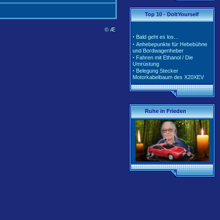
·
·
Tarife und Klassen für
Top 10 - DoItYourself
2020/2021
·
Tarife und Klassen für
2018/2019
© Æ
·
Bald geht es los...
·
Tarife und Klassen für
·
Anhebepunkte für Hebebühne
2017/2018
und Bordwagenheber
·
Unterschiedliche Software der
·
Fahren mit Ethanol / Die
Motorsteuerung inkl. Teile-Nr.
Umrüstung
·
Belegung Stecker
Motorkabelbaum des X20XEV
·
Radlagerwechsel an der
Calibra 4x4 - Hinterachse
·
Gerissene Krümmer beim
X20XEV- Ursache und Abhilfe
·
Klimaanlage - So wird richtig
Ruhe in Frieden
befüllt
·
Anleitung zum Ausbau der
Pendelstütze (Querlenker/Stabi-
Bereich)
·
Anleitung zum Umbau des
Lenkrads auf das Corsa-B-
Facelift Modell
·
Anleitung zur Beleuchtung des
Schiebedachschalters mit LED