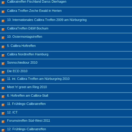
Calibratreffen Fischland Darss Dierhagen
Calibra Treffen Zeche Ewald in Herten
10. Internationales Calibra Treffen 2009 am Nürburgring
CalibraTreffen D&W Bochum
10. Ostermontagstreffen
5. Calibra Hoftreffen
Calibra Nordtreffen Hamburg
Sonnschiedtour 2010
Die ECD 2010
11. int. Calibra Treffen am Nürburgring 2010
Meet 'n' greet am Ring 2010
6. Hoftreffen am Calibra-Stall
11. Frühlings-Calibratreffen
12. ICT
Forumstreffen Süd-West 2011
12. Frühlings-Calibratreffen