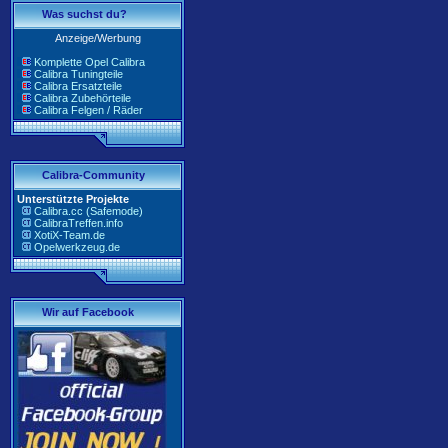
Was suchst du?
Anzeige/Werbung
Komplette Opel Calibra
Calibra Tuningteile
Calibra Ersatzteile
Calibra Zubehörteile
Calibra Felgen / Räder
Calibra-Community
Unterstützte Projekte
Calibra.cc (Safemode)
CalibraTreffen.info
XotiX-Team.de
Opelwerkzeug.de
Wir auf Facebook