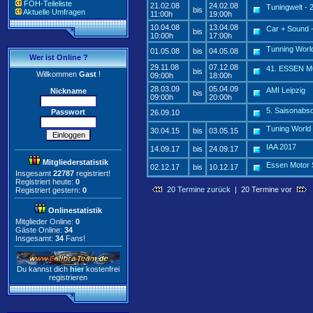
FOH-Teileliste
21.02.08
24.02.08
Tuningwelt - 2
bis
Aktuelle Umfragen
11:00h
19:00h
10.04.08
13.04.08
Car + Sound -
bis
10:00h
17:00h
Tunning Worl
01.05.08
bis
04.05.08
Wer ist Online ?
29.11.08
07.12.08
41. ESSEN 
bis
Willkommen
Gast
!
09:00h
18:00h
28.03.09
05.04.09
AMI Leipzig
Nickname
bis
09:00h
20:00h
5. Saisonabs
Passwort
26.09.10
Tuning World
30.04.15
bis
03.05.15
IAA 2017
14.09.17
bis
24.09.17
Mitgliederstatistik
Essen Motor
02.12.17
bis
10.12.17
Insgesamt
22787
registriert!
Registriert heute:
0
20 Termine zurück
| 20 Termine vor
Registriert gestern:
0
Onlinestatistik
Mitglieder Online:
0
Gäste Online:
34
Insgesamt:
34
Fans!
Du kannst dich
hier
kostenfrei
registrieren