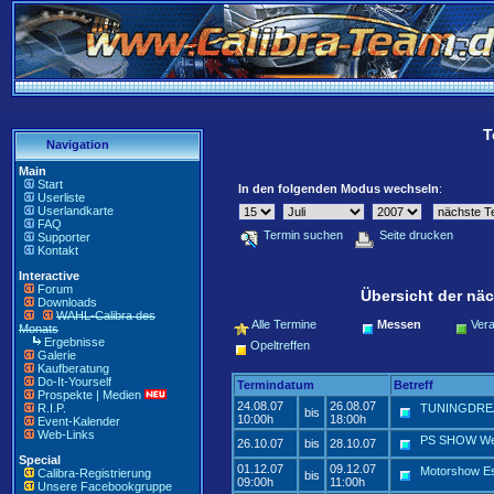
T
Navigation
Main
Start
In den folgenden Modus wechseln
:
Userliste
Userlandkarte
FAQ
Termin suchen
Seite drucken
Supporter
Kontakt
Interactive
Forum
Übersicht der näc
Downloads
WAHL-Calibra des
Alle Termine
Messen
Vera
Monats
Ergebnisse
Opeltreffen
Galerie
Kaufberatung
Do-It-Yourself
Termindatum
Betreff
Prospekte | Medien
24.08.07
26.08.07
R.I.P.
TUNINGDRE
bis
10:00h
18:00h
Event-Kalender
Web-Links
PS SHOW Wel
26.10.07
bis
28.10.07
Special
01.12.07
09.12.07
Motorshow E
Calibra-Registrierung
bis
09:00h
11:00h
Unsere Facebookgruppe