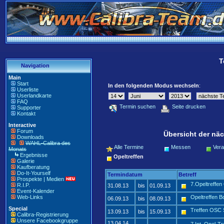
T
Navigation
Main
Start
In den folgenden Modus wechseln
:
Userliste
Userlandkarte
FAQ
Termin suchen
Seite drucken
Supporter
Kontakt
Interactive
Forum
Übersicht der näc
Downloads
WAHL-Calibra des
Alle Termine
Messen
Vera
Monats
Ergebnisse
Opeltreffen
Galerie
Kaufberatung
Do-It-Yourself
Termindatum
Betreff
Prospekte | Medien
7.Opeltreffe
R.I.P.
31.08.13
bis
01.09.13
Event-Kalender
Web-Links
Opeltreffen 
06.09.13
bis
08.09.13
Special
Treffen OSC 
13.09.13
bis
15.09.13
Calibra-Registrierung
Unsere Facebookgruppe
13.04.14