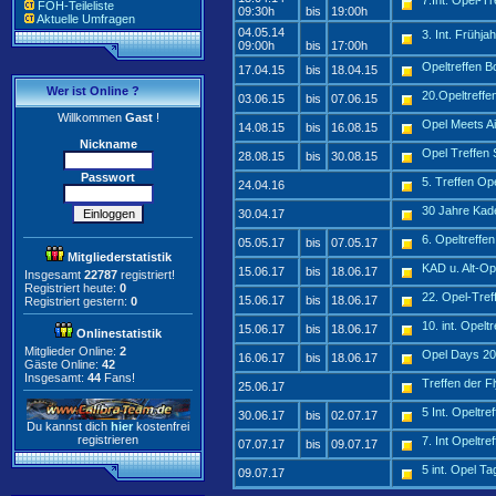
7.Int. Opel-T
FOH-Teileliste
09:30h
bis
19:00h
Aktuelle Umfragen
04.05.14
3. Int. Frühja
09:00h
bis
17:00h
Opeltreffen B
17.04.15
bis
18.04.15
Wer ist Online ?
20.Opeltreff
03.06.15
bis
07.06.15
Willkommen
Gast
!
Opel Meets Ai
14.08.15
bis
16.08.15
Nickname
Opel Treffen
28.08.15
bis
30.08.15
Passwort
5. Treffen O
24.04.16
30 Jahre Kade
30.04.17
6. Opeltreffe
05.05.17
bis
07.05.17
Mitgliederstatistik
KAD u. Alt-Op
15.06.17
bis
18.06.17
Insgesamt
22787
registriert!
Registriert heute:
0
22. Opel-Tre
15.06.17
bis
18.06.17
Registriert gestern:
0
10. int. Opelt
15.06.17
bis
18.06.17
Onlinestatistik
Mitglieder Online:
2
Opel Days 2
16.06.17
bis
18.06.17
Gäste Online:
42
Insgesamt:
44
Fans!
Treffen der F
25.06.17
5 Int. Opeltre
30.06.17
bis
02.07.17
Du kannst dich
hier
kostenfrei
registrieren
7. Int Opeltre
07.07.17
bis
09.07.17
5 int. Opel Ta
09.07.17