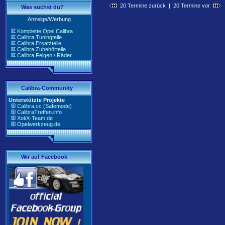
20 Termine zurück
|
20 Termine vor
Was suchst du?
Anzeige/Werbung
Komplette Opel Calibra
Calibra Tuningteile
Calibra Ersatzteile
Calibra Zubehörteile
Calibra Felgen / Räder
Calibra-Community
Unterstützte Projekte
Calibra.cc (Safemode)
CalibraTreffen.info
XotiX-Team.de
Opelwerkzeug.de
Wir auf Facebook