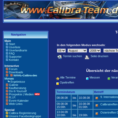
T
Navigation
Main
Start
In den folgenden Modus wechseln
:
Userliste
Userlandkarte
FAQ
Termin suchen
Seite drucken
Supporter
Kontakt
Interactive
Forum
Übersicht der näc
Downloads
WAHL-Calibra des
Alle Termine
Messen
Veran
Monats
Ergebnisse
Opeltreffen
Galerie
Kaufberatung
Do-It-Yourself
Termindatum
Betreff
Prospekte | Medien
9. Internatio
R.I.P.
08.08.08
bis
10.08.08
Event-Kalender
Web-Links
09.08.08
10.08.08
Calibratreffe
bis
15:00h
01:00h
Special
13.04.09
Ostertreffen
Calibra-Registrierung
10:00h
bis
19:00h
Unsere Facebookgruppe