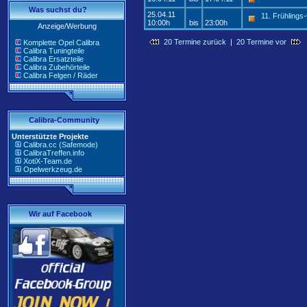
Was suchst du?
25.04.11
11. Frühlings-
10:00h
bis
23:00h
Anzeige/Werbung
20 Termine zurück
|
20 Termine vor
Komplette Opel Calibra
Calibra Tuningteile
Calibra Ersatzteile
Calibra Zubehörteile
Calibra Felgen / Räder
Calibra-Community
Unterstützte Projekte
Calibra.cc (Safemode)
CalibraTreffen.info
XotiX-Team.de
Opelwerkzeug.de
Wir auf Facebook