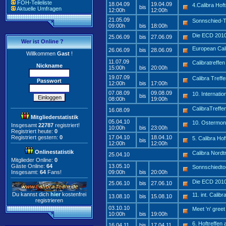
FOH-Teileliste
18.04.09
19.04.09
4.Calibra Hoft
bis
Aktuelle Umfragen
12:00h
12:00h
21.05.09
Sonnschied-T
09:00h
bis
18:00h
Die ECD 201
25.06.09
bis
27.06.09
Wer ist Online ?
European Cal
26.06.09
bis
28.06.09
Willkommen
Gast
!
11.07.09
Calibratreffe
Nickname
15:00h
bis
20:00h
19.07.09
Calibra Treff
Passwort
12:00h
bis
17:00h
07.08.09
09.08.09
10. Internati
bis
08:00h
19:00h
CalibraTref
16.08.09
Mitgliederstatistik
05.04.10
10. Ostermon
Insgesamt
22787
registriert!
10:00h
bis
23:00h
Registriert heute:
0
Registriert gestern:
0
17.04.10
18.04.10
5. Calibra Hof
bis
12:00h
12:00h
Onlinestatistik
Calibra Nord
25.04.10
Mitglieder Online:
0
Gäste Online:
64
13.05.10
Sonnschiedto
Insgesamt:
64
Fans!
09:00h
bis
20:00h
Die ECD 201
25.06.10
bis
27.06.10
Du kannst dich
hier
kostenfrei
11. int. Cali
13.08.10
bis
15.08.10
registrieren
03.10.10
Meet 'n' gree
10:00h
bis
19:00h
6. Hoftreffen 
16.04.11
bis
17.04.11