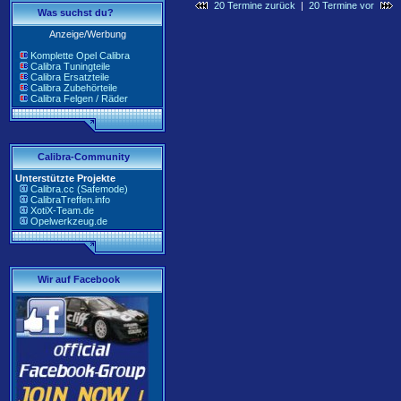
20 Termine zurück
|
20 Termine vor
Was suchst du?
Anzeige/Werbung
Komplette Opel Calibra
Calibra Tuningteile
Calibra Ersatzteile
Calibra Zubehörteile
Calibra Felgen / Räder
Calibra-Community
Unterstützte Projekte
Calibra.cc (Safemode)
CalibraTreffen.info
XotiX-Team.de
Opelwerkzeug.de
Wir auf Facebook