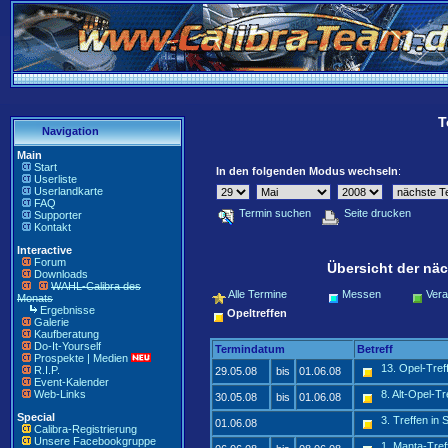
T
Navigation
Main
Start
In den folgenden Modus wechseln
:
Userliste
Userlandkarte
FAQ
Termin suchen
Seite drucken
Supporter
Kontakt
Interactive
Forum
Übersicht der näc
Downloads
WAHL-Calibra des
Alle Termine
Messen
Vera
Monats
Ergebnisse
Opeltreffen
Galerie
Kaufberatung
Do-It-Yourself
Termindatum
Betreff
Prospekte | Medien
13. Opel-Tre
R.I.P.
29.05.08
bis
01.06.08
Event-Kalender
Web-Links
8. Alt-Opel-T
30.05.08
bis
01.06.08
Special
3. Treffen in
01.06.08
Calibra-Registrierung
Unsere Facebookgruppe
1. Manta-Tre