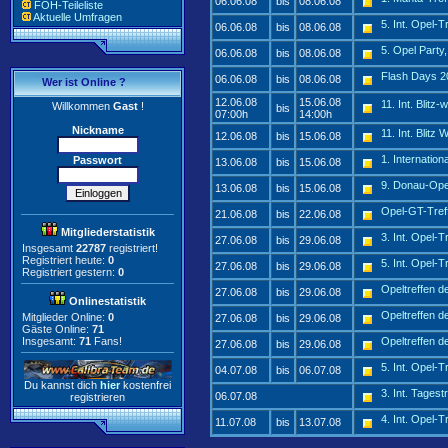
06.06.08
bis
08.06.08
FOH-Teileliste
Aktuelle Umfragen
5. Int. Opel-
06.06.08
bis
08.06.08
5. Opel Party,
06.06.08
bis
08.06.08
Flash Days 2
06.06.08
bis
08.06.08
Wer ist Online ?
12.06.08
15.06.08
11. Int. Blitz
Willkommen
Gast
!
bis
07:00h
14:00h
Nickname
11. Int. Blit
12.06.08
bis
15.06.08
1. Internatio
Passwort
13.06.08
bis
15.06.08
9. Donau-Ope
13.06.08
bis
15.06.08
Opel-GT-Tref
21.06.08
bis
22.06.08
Mitgliederstatistik
3. Int. Opel-
27.06.08
bis
29.06.08
Insgesamt
22787
registriert!
Registriert heute:
0
5. Int. Opel-
27.06.08
bis
29.06.08
Registriert gestern:
0
Opeltreffen 
27.06.08
bis
29.06.08
Onlinestatistik
Opeltreffen 
Mitglieder Online:
0
27.06.08
bis
29.06.08
Gäste Online:
71
Insgesamt:
71
Fans!
Opeltreffen 
27.06.08
bis
29.06.08
5. Int. Opel-
04.07.08
bis
06.07.08
Du kannst dich
hier
kostenfrei
3. Int. Tages
06.07.08
registrieren
4. Int. Opel-T
11.07.08
bis
13.07.08