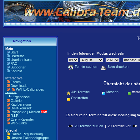
T
Navigation
Main
Start
In den folgenden Modus wechseln
:
Userliste
Userlandkarte
FAQ
Termin suchen
Seite drucken
Supporter
Kontakt
Interactive
Forum
Übersicht der nä
Downloads
WAHL-Calibra des
Alle Termine
Messen
Vera
Monats
Ergebnisse
Opeltreffen
Galerie
Kaufberatung
Do-It-Yourself
Prospekte | Medien
Es sind keine Termine für diese Bedingung 
R.I.P.
Event-Kalender
Web-Links
20 Termine zurück
| 20 Termine vor
Special
Calibra-Registrierung
Unsere Facebookgruppe