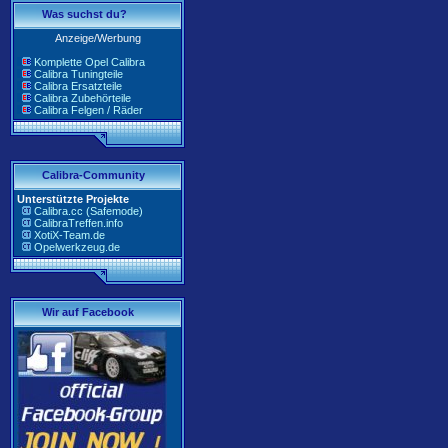
Was suchst du?
Anzeige/Werbung
Komplette Opel Calibra
Calibra Tuningteile
Calibra Ersatzteile
Calibra Zubehörteile
Calibra Felgen / Räder
Calibra-Community
Unterstützte Projekte
Calibra.cc (Safemode)
CalibraTreffen.info
XotiX-Team.de
Opelwerkzeug.de
Wir auf Facebook