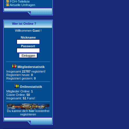
FOH-Teileliste
Aktuelle Umfragen
Wer ist Online ?
Willkommen
Gast
!
Nickname
Passwort
Mitgliederstatistik
Insgesamt
22787
registriert!
Registriert heute:
0
Registriert gestern:
0
Onlinestatistik
Mitglieder Online:
1
Gäste Online:
50
Insgesamt:
51
Fans!
Du kannst dich
hier
kostenfrei
registrieren