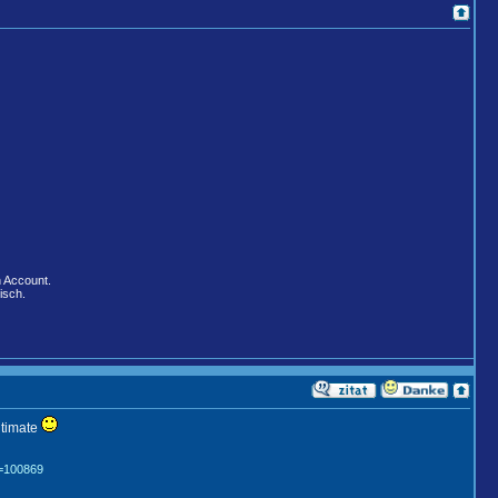
n Account.
isch.
ltimate
t=100869