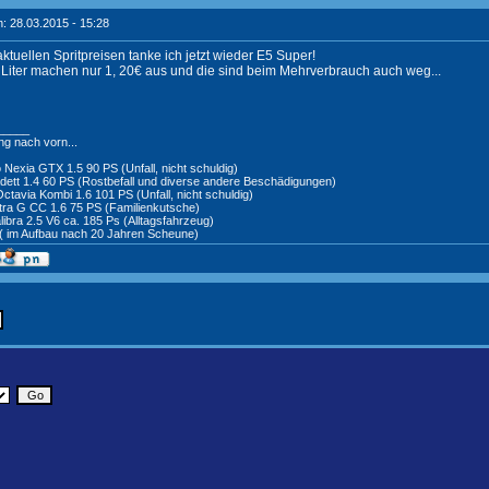
: 28.03.2015 - 15:28
ktuellen Spritpreisen tanke ich jetzt wieder E5 Super!
 Liter machen nur 1, 20€ aus und die sind beim Mehrverbrauch auch weg...
_____
g nach vorn...
Nexia GTX 1.5 90 PS (Unfall, nicht schuldig)
adett 1.4 60 PS (Rostbefall und diverse andere Beschädigungen)
ctavia Kombi 1.6 101 PS (Unfall, nicht schuldig)
stra G CC 1.6 75 PS (Familienkutsche)
libra 2.5 V6 ca. 185 Ps (Alltagsfahrzeug)
 ( im Aufbau nach 20 Jahren Scheune)