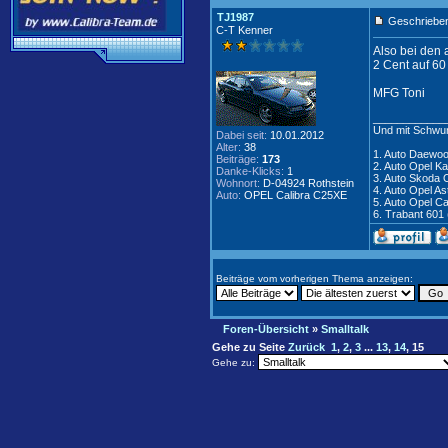
TJ1987
Geschrieben
C-T Kenner
Also bei den a
2 Cent auf 60
MFG Toni
____________
Und mit Schwun
Dabei seit:
10.01.2012
Alter:
38
1. Auto Daewoo 
Beiträge:
173
2. Auto Opel K
Danke-Klicks:
1
3. Auto Skoda O
Wohnort:
D-04924 Rothstein
4. Auto Opel A
Auto:
OPEL Calibra C25XE
5. Auto Opel Ca
6. Trabant 601
Beiträge vom vorherigen Thema anzeigen:
Foren-Übersicht
»
Smalltalk
Gehe zu Seite
Zurück
1
,
2
,
3
...
13
,
14
,
15
Gehe zu: