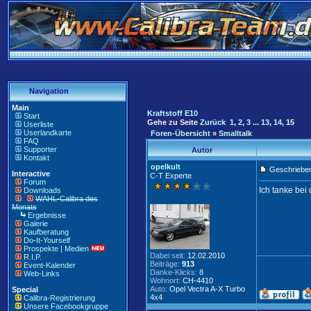
Navigation
Main
Kraftstoff E10
Start
Gehe zu Seite
Zurück
1
,
2
,
3
...
13
,
14
,
15
Userliste
Userlandkarte
Foren-Übersicht
»
Smalltalk
FAQ
Supporter
Autor
Kontakt
opelkult
Geschrieben
Interactive
C-T Experte
Forum
Ich tanke bei
Downloads
WAHL-Calibra des
Monats
Ergebnisse
Galerie
Kaufberatung
Do-It-Yourself
Prospekte | Medien
Dabei seit:
12.02.2010
R.I.P.
Beiträge:
913
Event-Kalender
Danke-Klicks:
8
Web-Links
Wohnort:
CH-4410
Auto:
Opel Vectra A-X Turbo
Special
4x4
Calibra-Registrierung
Unsere Facebookgruppe