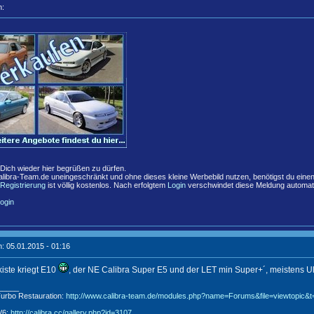
n:
,
 Dich wieder hier begrüßen zu dürfen.
libra-Team.de uneingeschränkt und ohne dieses kleine Werbebild nutzen, benötigst du eine
Registrierung
ist völlig kostenlos. Nach erfolgtem
Login
verschwindet diese Meldung automat
ogin
: 05.01.2015 - 01:16
iste kriegt E10
, der NE Calibra Super E5 und der LET min Super+´, meistens U
_____
Turbo Restauration:
http://www.calibra-team.de/modules.php?name=Forums&file=viewtopic&
V6:
http://calibra.cc/gallery.php?id=3107