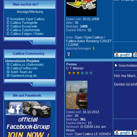
Was suchst du?
Anzeige/Werbung
Komplette Opel Calibra
Dabei seit:
20.01.2009
Calibra Tuningteile
Alter:
36
Calibra Ersatzteile
Beiträge:
1409
Calibra Zubehörteile
Danke-Klicks:
52
Calibra Felgen / Räder
Auto:
Opel / Opel Calibra /
Calibra Keke Rosberg C20LET
/ C20NE
Auszeichnungen:
1
Calibra-Community
Unterstützte Projekte
Forrex
Calibra.cc (Safemode)
Geschrieben
CalibraTreffen.info
C-T Meister
XotiX-Team.de
Opelwerkzeug.de
Hör ma Mani, 
Denke ist ein
Wir auf Facebook
Dabei seit:
16.10.2013
Alter:
36
Beiträge:
361
Danke-Klicks:
13
Wohnort:
D-53545 Linz am
Rhein
Auto:
Opel Calibra LE X20XEV