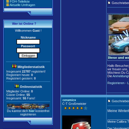
FOH-Teileliste
Geschriebe
Aktuelle Umfragen
Wer ist Online ?
Willkommen
Gast
!
Nickname
Passwort
Hallo Besucher
Mitgliederstatistik
wir freuen uns,
Insgesamt
22787
registriert!
Möchtest Du Ca
Registriert heute:
0
Die
Anmeldung/
Registriert gestern:
0
Registrieren
-
L
Onlinestatistik
Mitglieder Online:
0
Gäste Online:
55
Insgesamt:
55
Fans!
ceramicx
Geschrieben
C-T Großmeister
Meine Winterk
Du kannst dich
hier
kostenfrei
registrieren
____________
Meine Calibra 
Der Vorgänger