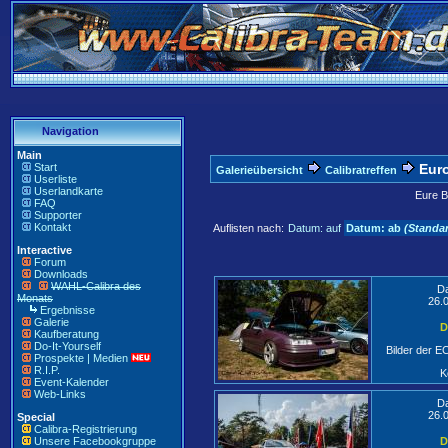
Navigation
Main
Start
Euro
Galerieübersicht
Calibratreffen
Userliste
Userlandkarte
Eure B
FAQ
Supporter
Kontakt
Auflisten nach:
Datum: auf
Datum: ab
(Standa
Interactive
Forum
Downloads
WAHL-Calibra des
D
Monats
26.
Ergebnisse
Galerie
D
Kaufberatung
Do-It-Yourself
Bilder der 
Prospekte | Medien
R.I.P.
K
Event-Kalender
Web-Links
D
26.
Special
Calibra-Registrierung
Unsere Facebookgruppe
D