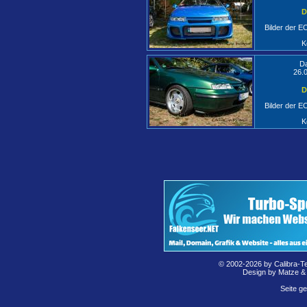
D
Bilder der 
K
D
26.
D
Bilder der 
K
© 2002-2026 by Calibra-T
Design by Matze &
Seite g