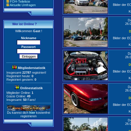
FOH-Teileliste
Bilder der 
Aktuelle Umfragen
K
D
26.
Wer ist Online ?
Willkommen
Gast
!
D
Nickname
Bilder der 
K
Passwort
D
26.
D
Mitgliederstatistik
Bilder der 
Insgesamt
22787
registriert!
Registriert heute:
0
K
Registriert gestern:
0
D
Onlinestatistik
26.
Mitglieder Online:
1
Gäste Online:
49
D
Insgesamt:
50
Fans!
Bilder der 
K
Du kannst dich
hier
kostenfrei
registrieren
D
26.