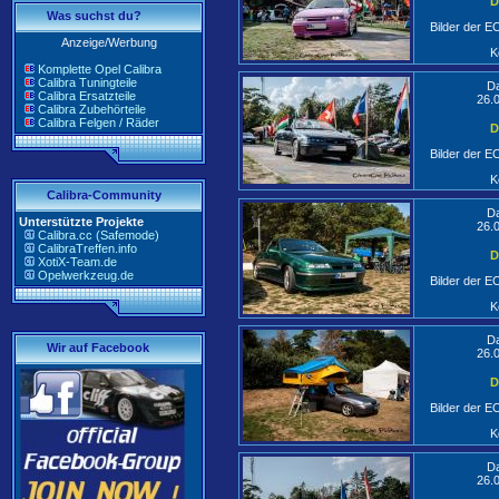
D
Was suchst du?
Bilder der 
Anzeige/Werbung
K
Komplette Opel Calibra
Calibra Tuningteile
D
Calibra Ersatzteile
26.
Calibra Zubehörteile
Calibra Felgen / Räder
D
Bilder der 
K
Calibra-Community
D
Unterstützte Projekte
26.
Calibra.cc (Safemode)
CalibraTreffen.info
D
XotiX-Team.de
Opelwerkzeug.de
Bilder der 
K
D
Wir auf Facebook
26.
D
Bilder der 
K
D
26.