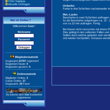
FOH-Teileliste
Aktuelle Umfragen
Unilacke:
Farbe in drei Schichten nacheinander im
Met.-Lacke:
Basisfarbe in zwei Schichten auftragen.
Wer ist Online ?
Ist die Basisfarbe aufgetragen ca. 15 -
von ca.10 min auftragen. Fertig.
Willkommen
Gast
!
Bei Nasen nicht versuchen mit einem P
Nickname
Dies gelingt in den seltesten Fällen und 
Sollten doch welche gelaufen sein wer
und wieder hochpoliert. Genauso werde
Passwort
Mitgliederstatistik
Insgesamt
22787
registriert!
Registriert heute:
0
Registriert gestern:
0
Onlinestatistik
Mitglieder Online:
2
Gäste Online:
27
Insgesamt:
29
Fans!
Du kannst dich
hier
kostenfrei
registrieren