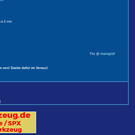
ca.5 min.
Thx @
mariogt18
n uns! Danke dafür im Voraus!
]