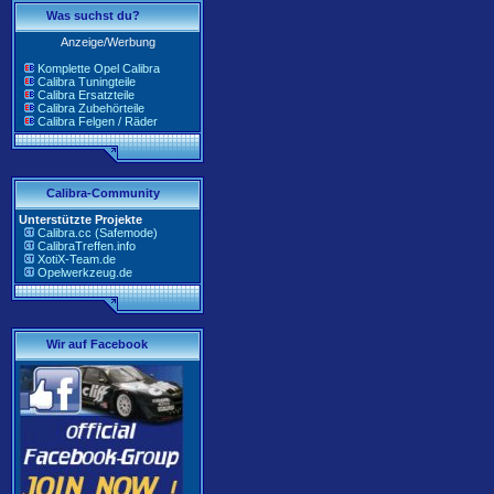
Was suchst du?
Anzeige/Werbung
Komplette Opel Calibra
Calibra Tuningteile
Calibra Ersatzteile
Calibra Zubehörteile
Calibra Felgen / Räder
Calibra-Community
Unterstützte Projekte
Calibra.cc (Safemode)
CalibraTreffen.info
XotiX-Team.de
Opelwerkzeug.de
Wir auf Facebook