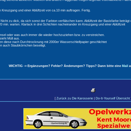
 Kreuzgang und einer Ablüftzeit von ca.10 min auftragen. Fertig.
 Nicht zu dick, da sich sonst der Farbton verfälschen kann. Ablüftzeit der Basisfarbe beträgt 
 20 min. warten. Klarlack in drei Schichten nacheinander im Kreuzgang und einer Ablüftzeit
insel oder was auch immer die wieder hochzuziehen bzw. zu verstreichen.
sieht Müll aus.
den diese nach Durchtrocknung mit 2000er Wasserschleifpapier geschlichtet
n auch Staubkörnchen beseitigt.
WICHTIG -> Ergänzungen? Fehler? Änderungen? Tipps? Dann bitte eine
Mail
a
[
Zurück zu Die Karosserie
|
Do-It-Yourself Übersicht