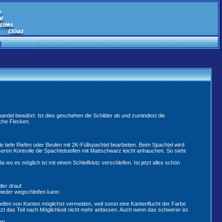
andel bewährt. Ist dies geschehen die Schilder ab und zumindest die
iche Flecken.
e tiefe Riefen oder Beulen mit 2K-Füllspachtel bearbeiten. Beim Spachtel wird
ren Kontrolle die Spachtelstellen mit Mattschwarz leicht anhauchen. So sieht
 es möglich ist mit einem Schleifklotz verschleifen. Ist jetzt alles schön
ler drauf.
 wieder wegschleifen kann.
hleifen von Kanten möglichst vermeiden, weil sonst eine Kantenflucht der Farbe
zt das Teil nach Möglichkeit nicht mehr anfassen. Auch wenn das schwerer ist
en.