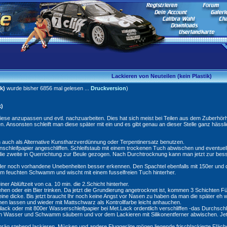
Lackieren von Neuteilen (kein Plastik)
k)
wurde bisher 6856 mal gelesen ...
Druckversion
)
k)
iese anzupassen und evtl. nachzuarbeiten. Dies hat sich meist bei Teilen aus dem Zuberhörh
gen. Ansonsten schleift man diese später mit ein und es gibt genau an dieser Stelle ganz hässl
n auch als Alternative Kunstharzverdünnung oder Terpentinersatz benutzen.
nschleifpapier angeschliffen. Schleifstaub mit einem trockenen Tuch abwischen und eventuell
 die zweite in Querrichtung zur Beule gezogen. Nach Durchtrocknung kann man jetzt zur besse
er noch vorhandene Unebenheiten besser erkennen. Den Spachtel ebenfalls mit 150er und da wo
inem feuchten Schwamm und wischt mit einem fusselfreien Tuch hinterher.
er Ablüftzeit von ca. 10 min. die 2.Schicht hinterher.
ehen oder ein Bier trinken. Da jetzt die Grundierung angetrocknet ist, kommen 3 Schichten Fül
s eine dicke. Bis jetzt braucht Ihr noch keine Angst vor Nasen zu haben da man die später eh
en lassen und wieder mit Mattschwarz als Kontrollfarbe leicht anhauchen.
Unilack oder mit 800er Wasserschleifpapier bei Met.Lack ordentlich verschliffen -das Durchsc
ich Wasser und Schwamm säubern und vor dem Lackieren mit Silikonentferner abwischen. Jet
hräg stehend lackieren. Mücken und andere Fluggeräte mögen liegende frischlackierte Fläch