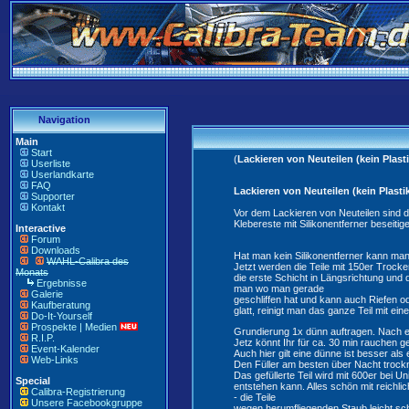
Navigation
Main
Start
(
Lackieren von Neuteilen (kein Plasti
Userliste
Userlandkarte
FAQ
Lackieren von Neuteilen (kein Plasti
Supporter
Kontakt
Vor dem Lackieren von Neuteilen sind d
Klebereste mit Silikonentferner beseiti
Interactive
Forum
Downloads
Hat man kein Silikonentferner kann ma
WAHL-Calibra des
Jetzt werden die Teile mit 150er Trocke
Monats
die erste Schicht in Längsrichtung und
Ergebnisse
man wo man gerade
Galerie
geschliffen hat und kann auch Riefen od
Kaufberatung
glatt, reinigt man das ganze Teil mit e
Do-It-Yourself
Prospekte | Medien
Grundierung 1x dünn auftragen. Nach ein
R.I.P.
Jetz könnt Ihr für ca. 30 min rauchen g
Event-Kalender
Auch hier gilt eine dünne ist besser al
Web-Links
Den Füller am besten über Nacht trockn
Das gefüllerte Teil wird mit 600er bei 
Special
entstehen kann. Alles schön mit reichl
Calibra-Registrierung
- die Teile
Unsere Facebookgruppe
wegen herumfliegenden Staub leicht sc