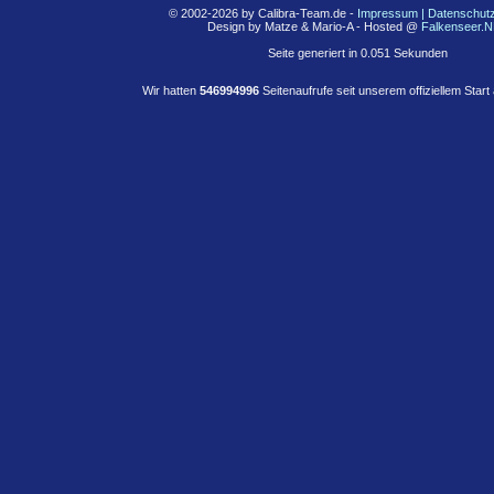
© 2002-2026 by Calibra-Team.de -
Impressum | Datenschutz
Design by Matze & Mario-A - Hosted @
Falkenseer.
Seite generiert in 0.051 Sekunden
Wir hatten
546994996
Seitenaufrufe seit unserem offiziellem Star