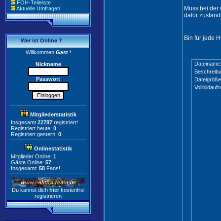
FOH-Teileliste
Muss bei der 
Aktuelle Umfragen
dafür zuständ
Bin für jede H
Wer ist Online ?
Willkommen
Gast
!
Dateiname
Nickname
Beschreibu
Passwort
Dateigröße
Vollbildaufr
Mitgliederstatistik
Insgesamt
22787
registriert!
Registriert heute:
0
Registriert gestern:
0
Onlinestatistik
Mitglieder Online:
1
Gäste Online:
57
Insgesamt:
58
Fans!
Du kannst dich
hier
kostenfrei
registrieren