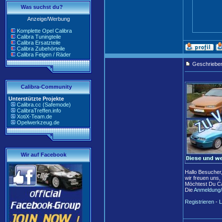
Was suchst du?
Anzeige/Werbung
Komplette Opel Calibra
Calibra Tuningteile
Calibra Ersatzteile
Calibra Zubehörteile
Calibra Felgen / Räder
Geschriebe
Calibra-Community
Unterstützte Projekte
Calibra.cc (Safemode)
CalibraTreffen.info
XotiX-Team.de
Opelwerkzeug.de
Wir auf Facebook
Hallo Besucher
wir freuen uns,
Möchtest Du Ca
Die
Anmeldung/
Registrieren
-
L