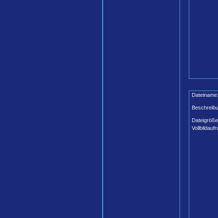
Dateiname
Beschreibu
Dateigröße
Vollbildaufr