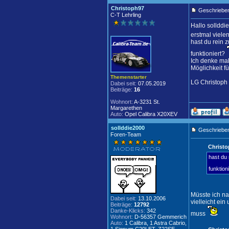
Christoph97
Geschrieben
C-T Lehrling
Hallo sollddi
erstmal viele
hast du rein 
funktioniert?
Ich denke mal
Möglichkeit f
Themenstarter
LG Christoph
Dabei seit:
07.05.2019
Beiträge:
16
Wohnort:
A-3231 St.
Margarethen
Auto:
Opel Calibra X20XEV
sollddie2000
Geschrieben
Foren-Team
Christo
hast du 
funktion
Müsste ich n
Dabei seit:
13.10.2006
vielleicht ei
Beiträge:
12792
Danke-Klicks:
342
muss
Wohnort:
D-56357 Gemmerich
Auto:
1 Calibra, 1 Astra Cabrio,