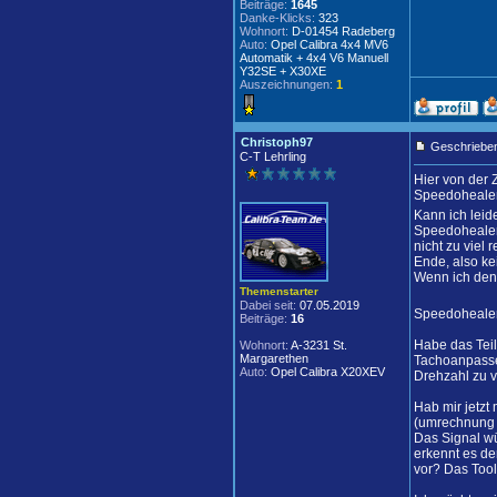
Beiträge:
1645
Danke-Klicks:
323
Wohnort:
D-01454 Radeberg
Auto:
Opel Calibra 4x4 MV6
Automatik + 4x4 V6 Manuell
Y32SE + X30XE
Auszeichnungen:
1
Christoph97
Geschrieben
C-T Lehrling
Hier von der
Speedohealer
Kann ich leid
Speedohealer 
nicht zu viel 
Ende, also ke
Wenn ich den
Themenstarter
Dabei seit:
07.05.2019
Speedohealer 
Beiträge:
16
Habe das Teil
Wohnort:
A-3231 St.
Margarethen
Tachoanpassen
Auto:
Opel Calibra X20XEV
Drehzahl zu v
Hab mir jetzt
(umrechnung a
Das Signal wü
erkennt es de
vor? Das Tool