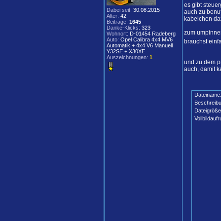
es gibt steue
Dabei seit:
30.08.2015
auch zu benut
Alter:
42
kabelchen daz
Beiträge:
1645
Danke-Klicks:
323
zum umpinnen 
Wohnort:
D-01454 Radeberg
Auto:
Opel Calibra 4x4 MV6
brauchst einf
Automatik + 4x4 V6 Manuell
Y32SE + X30XE
Auszeichnungen:
1
und zu dem pr
auch, damit k
Dateiname
Beschreibu
Dateigröße
Vollbildaufr