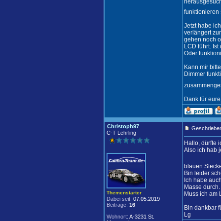
herausgesucht
funktioniere
Jetzt habe i
verlängert zu
gehen noch o
LCD führt. Is
Oder funktion
Kann mir bitt
Dimmer funkt
zusammengesch
Dank für eure 
Christoph97
Geschrieben
C-T Lehrling
Hallo, dürfte
Also ich hab 
blauen Stecke
Bin leider sch
Ich habe auc
Masse durch.
Themenstarter
Muss ich am 
Dabei seit:
07.05.2019
Beiträge:
16
Bin dankbar fü
Lg
Wohnort:
A-3231 St.