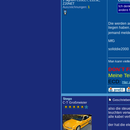
1 Signum C20LET, Z22SE,
Christo
Z20NET
Ich den
Auszeichnungen:
1
andere M
Die werden a
liegen haben.
jemand meldet.
MfG
sollddie2000
____________
Man kann vielle
DON´T F
Meine Tei
ECD:
Hier 
Stego
Geschrieben
C-T Großmeister
also die steu
leuchten verw
alle kabel ver
der hat die el