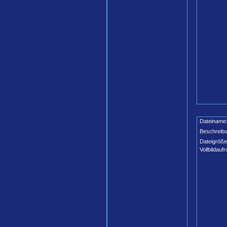
Dateiname
Beschreibu
Dateigröße
Vollbildaufr