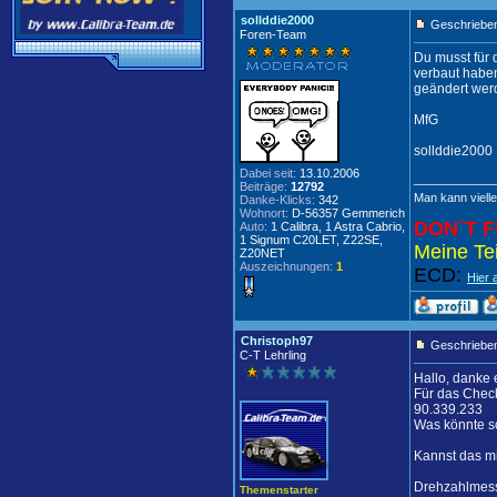
sollddie2000
Geschrieben
Foren-Team
Du musst für 
verbaut haben
geändert werd
MfG
sollddie2000
Dabei seit:
13.10.2006
____________
Beiträge:
12792
Man kann vielle
Danke-Klicks:
342
Wohnort:
D-56357 Gemmerich
DON´T F
Auto:
1 Calibra, 1 Astra Cabrio,
1 Signum C20LET, Z22SE,
Meine Tei
Z20NET
Auszeichnungen:
1
ECD:
Hier 
Christoph97
Geschrieben
C-T Lehrling
Hallo, danke 
Für das Check
90.339.233
Was könnte so
Kannst das mi
Drehzahlmesse
Themenstarter