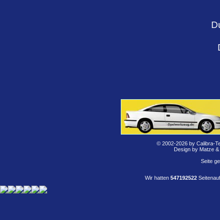
D
© 2002-2026 by Calibra-T
Design by Matze &
Seite g
Wir hatten
547192522
Seitenauf