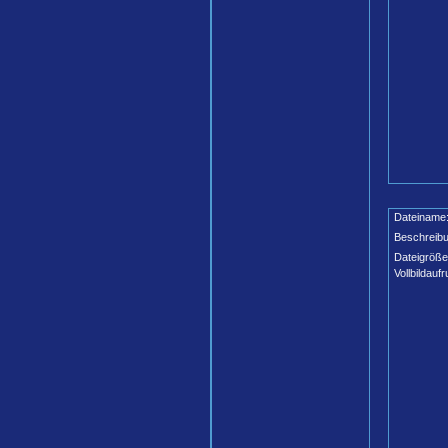
Dateiname
Beschreibu
Dateigröße
Vollbildaufr