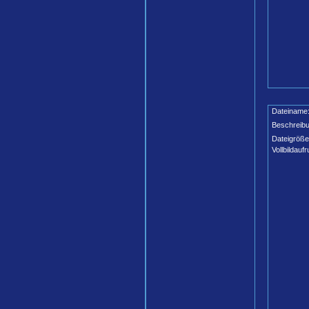
Dateiname
Beschreibu
Dateigröße
Vollbildaufr