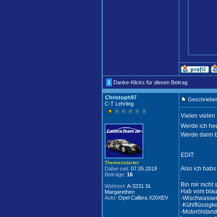
2
Danke-Klicks für diesen Beitrag
Christoph97
Geschrieben
C-T Lehrling
Vielen vielen
Werde ich he
Werde dann be
EDIT:
Themenstarter
Also ich habs 
Dabei seit:
07.05.2019
Beiträge:
16
Bin mir nicht 
Wohnort:
A-3231 St.
Hab vom blaue
Margarethen
Auto:
Opel Calibra X20XEV
-Wischwasse
-Kühlflüssigk
-Motorölstand