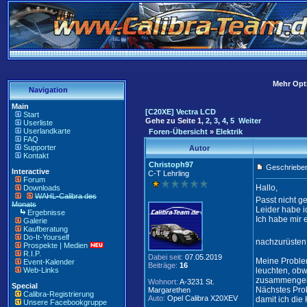
Mehr Opti
Navigation
Main
[C20XE] Vectra LCD
Start
Gehe zu Seite
1
,
2
,
3
,
4
,
5
Weiter
Userliste
Userlandkarte
Foren-Übersicht
»
Elektrik
FAQ
Supporter
Autor
Kontakt
Christoph97
Geschrieben
Interactive
C-T Lehrling
Forum
Hallo,
Downloads
WAHL-Calibra des
Passt nicht g
Monats
Leider habe i
Ergebnisse
Ich habe mir 
Galerie
Kaufberatung
Do-It-Yourself
nachzurüsten
Prospekte | Medien
R.I.P.
Dabei seit:
07.05.2019
Meine Problem
Event-Kalender
Beiträge:
16
Web-Links
leuchten, obw
zusammengelö
Wohnort:
A-3231 St.
Special
Nächstes Prob
Margarethen
Calibra-Registrierung
Auto:
Opel Calibra X20XEV
damit ich die
Unsere Facebookgruppe