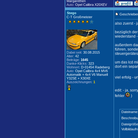
Margarethen
Auto:
Opel Calibra X20XEV
Stego
Geschrieben
C-T Großmeister
also zuerst -
bezüglich der
wiederstand -
außerdem dar
führen, sonde
Dabei seit:
30.08.2015
steuergerätes
Alter:
42
Beiträge:
1645
um das lcd mi
Danke-Klicks:
323
dort ein sepa
Wohnort:
D-01454 Radeberg
Auto:
Opel Calibra 4x4 MV6
Automatik + 4x4 V6 Manuell
viel erfolg -
Y32SE + X30XE
Auszeichnungen:
1
edit: - ja, s
fehler
)
Dateiname
Beschreibu
Dateigröße
Vollbildaufr