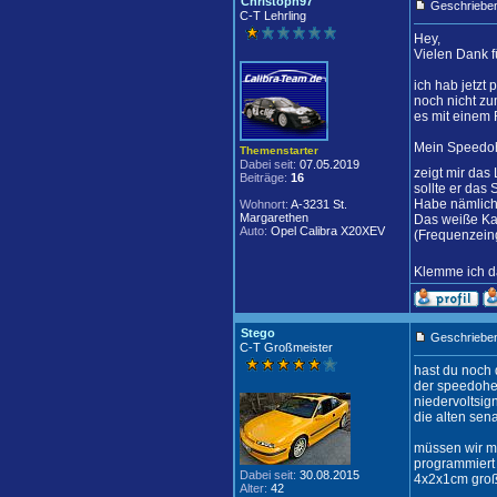
Christoph97
Geschrieben
C-T Lehrling
Hey,
Vielen Dank f
ich hab jetzt
noch nicht zu
es mit einem 
Mein Speedoh
Themenstarter
Dabei seit:
07.05.2019
zeigt mir da
Beiträge:
16
sollte er das 
Habe nämlich 
Wohnort:
A-3231 St.
Margarethen
Das weiße Ka
Auto:
Opel Calibra X20XEV
(Frequenzein
Klemme ich da
Stego
Geschrieben
C-T Großmeister
hast du noch 
der speedohea
niedervoltsig
die alten sena
müssen wir ma
programmiert 
Dabei seit:
30.08.2015
4x2x1cm große
Alter:
42