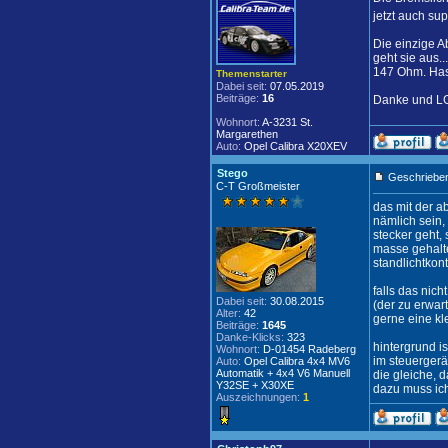
jetzt auch su
Die einzige A
geht sie aus.
147 Ohm. Hast
Themenstarter
Dabei seit:
07.05.2019
Beiträge:
16
Danke und L
Wohnort:
A-3231 St.
Margarethen
Auto:
Opel Calibra X20XEV
Stego
Geschrieben
C-T Großmeister
das mit der a
nämlich sein,
stecker geht,
masse gehalt
standlichtkon
falls das nic
Dabei seit:
30.08.2015
(der zu erwar
Alter:
42
gerne eine kl
Beiträge:
1645
Danke-Klicks:
323
hintergrund i
Wohnort:
D-01454 Radeberg
im steuergerät
Auto:
Opel Calibra 4x4 MV6
Automatik + 4x4 V6 Manuell
die gleiche, d
Y32SE + X30XE
dazu muss ic
Auszeichnungen:
1