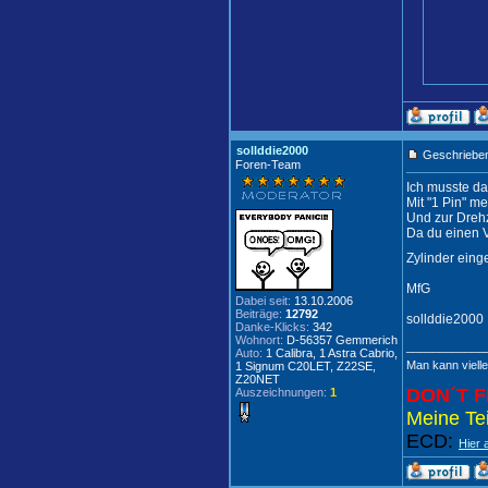
sollddie2000
Geschrieben
Foren-Team
Ich musste da
Mit "1 Pin" m
Und zur Drehz
Da du einen V
Zylinder eing
MfG
Dabei seit:
13.10.2006
Beiträge:
12792
sollddie2000
Danke-Klicks:
342
Wohnort:
D-56357 Gemmerich
____________
Auto:
1 Calibra, 1 Astra Cabrio,
Man kann vielle
1 Signum C20LET, Z22SE,
Z20NET
DON´T F
Auszeichnungen:
1
Meine Tei
ECD:
Hier 