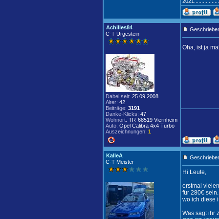
2021.............
Achilles84
Geschrieben
C-T Urgestein
Oha, ist ja ma
Dabei seit:
25.09.2008
Alter:
42
Beiträge:
3191
Danke-Klicks:
47
Wohnort:
TR-68519 Viernheim
Auto:
Opel Calibra 4x4 Turbo
Auszeichnungen:
1
KalleA
Geschrieben
C-T Meister
Hi Leute,
erstmal viele
für 280€ sein
wo ich diese i
Was sagt ihr 