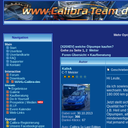
Mehr Opti
Navigation
Main
[X20XEV] welche Ölpumpe kaufen?
Start
Gehe zu Seite
1
,
2
Weiter
Userliste
Userlandkarte
Foren-Übersicht
»
Kaufberatung
FAQ
Supporter
Autor
Kontakt
KalleA
Geschrieben
Interactive
C-T Meister
Forum
Hi Leute,
Downloads
WAHL-Calibra des
Monats
da ich sowies
Ergebnisse
wechseln. Mei
Galerie
180.000 km g
Kaufberatung
Do-It-Yourself
Jetzt stellt 
Prospekte | Medien
R.I.P.
Qualität her?
Event-Kalender
z.B. Heil und
Web-Links
Dabei seit:
30.10.2013
Ölpumpen, all
Beiträge:
366
minderwertige
Special
Danke-Klicks:
67
Hat jemand v
Calibra-Registrierung
Unsere Facebookgruppe
Auto:
Calibra 1x Last Edition