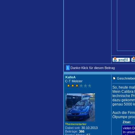
1
Danke-Klick für diesen Beitrag
KalleA
Geschrieben
C-T Meister
So, heute ma
Mein Calibra 
technische Pr
dazu gekommen
genau 5000 km
Auch die Firm
Ölpumpe prod
Zitat:
Themenstarter
Dabei seit:
30.10.2013
vielen D
Beiträge:
366
In unse