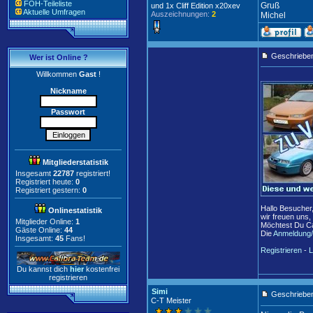
FOH-Teileliste
Gruß
und 1x Cliff Edition x20xev
Aktuelle Umfragen
Auszeichnungen:
2
Michel
Geschriebe
Wer ist Online ?
Willkommen
Gast
!
Nickname
Passwort
Mitgliederstatistik
Insgesamt
22787
registriert!
Registriert heute:
0
Registriert gestern:
0
Hallo Besucher
Onlinestatistik
wir freuen uns,
Mitglieder Online:
1
Möchtest Du Ca
Gäste Online:
44
Die
Anmeldung/
Insgesamt:
45
Fans!
Registrieren
-
L
Du kannst dich
hier
kostenfrei
registrieren
Simi
Geschrieben
C-T Meister