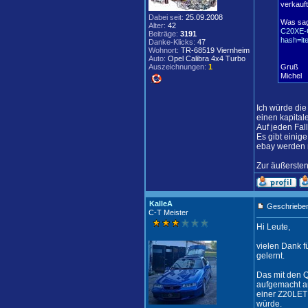
verkauft
Dabei seit:
25.09.2008
Was sagt
Alter:
42
C20XE-
Beiträge:
3191
hash=i
Danke-Klicks:
47
Wohnort:
TR-68519 Viernheim
Auto:
Opel Calibra 4x4 Turbo
Auszeichnungen:
1
Gruß
Michel
Ich würde die
einen kapital
Auf jeden Fal
Es gibt einig
ebay werden m
Zur äußersten
KalleA
Geschrieben
C-T Meister
Hi Leute,
vielen Dank f
gelernt.
Das mit den Q
aufgemacht an
einer Z20LET
würde.