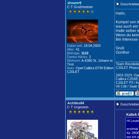
shearer9
Geschrieben
C-T Großmeister
Hallo,
Kumpel von mir
was auch ein
Hatte selber e
Wenn du keine
Bei Interesse
Dabei seit:
18.04.2003
Gruß
Alter:
41
Günther
Beiträge:
1122
Danke-Klicks:
2
____________
Wohnort:
A-6380 St. Johann in
Team Revoluti
Tirol
C20LET Phase
Auto:
Opel Calibra DTM Edition
C20LET
2003-2023: Opel
Calibra C25XE 
C20LET P3 / Kad
V6 Cdti / Saab 
Achilles84
Geschrieben
C-T Urgestein
KalleA 
Hi Leute
erstmal 
für 280€
wo ich d