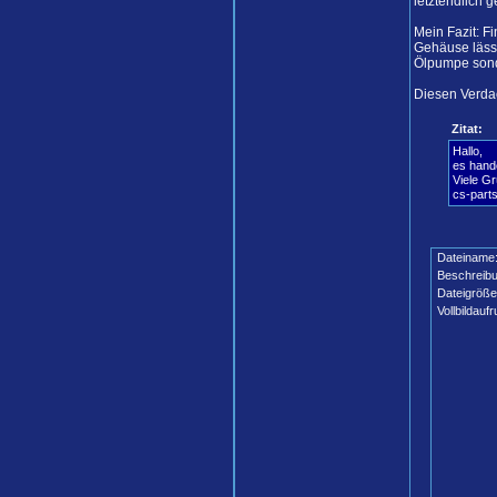
letztendlich 
Mein Fazit: F
Gehäuse lässt
Ölpumpe sond
Diesen Verdac
Zitat:
Hallo,
es hande
Viele G
cs-part
Dateiname
Beschreibu
Dateigröße
Vollbildaufr