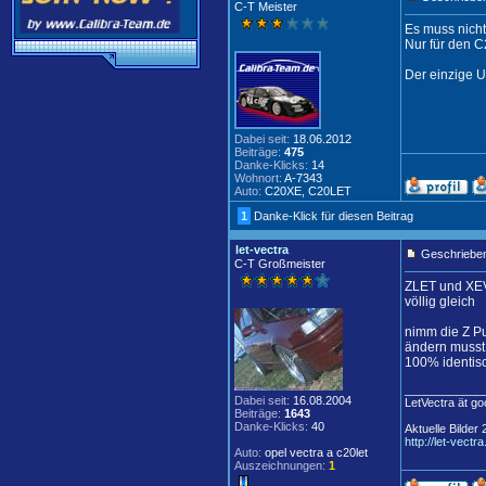
C-T Meister
Es muss nich
Nur für den 
Der einzige 
Dabei seit:
18.06.2012
Beiträge:
475
Danke-Klicks:
14
Wohnort:
A-7343
Auto:
C20XE, C20LET
1
Danke-Klick für diesen Beitrag
let-vectra
Geschrieben
C-T Großmeister
ZLET und XEV
völlig gleich
nimm die Z P
ändern musst 
100% identis
____________
Dabei seit:
16.08.2004
LetVectra ät g
Beiträge:
1643
Danke-Klicks:
40
Aktuelle Bilder
http://let-vectr
Auto:
opel vectra a c20let
Auszeichnungen:
1