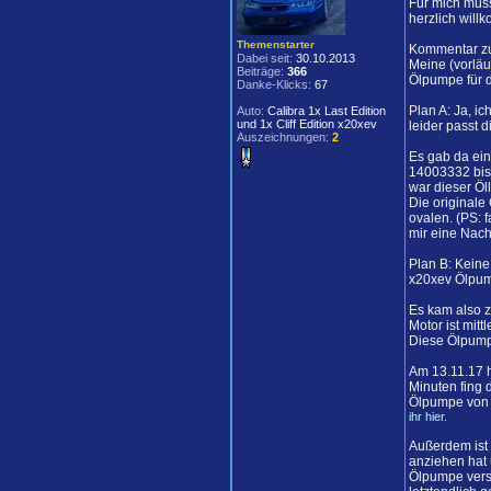
Für mich müss
herzlich will
Themenstarter
Kommentar zu
Dabei seit:
30.10.2013
Meine (vorläu
Beiträge:
366
Ölpumpe für 
Danke-Klicks:
67
Plan A: Ja, i
Auto:
Calibra 1x Last Edition
und 1x Cliff Edition x20xev
leider passt 
Auszeichnungen:
2
Es gab da ei
14003332 bis
war dieser Öl
Die originale
ovalen. (PS: 
mir eine Nach
Plan B: Keine
x20xev Ölpump
Es kam also z
Motor ist mit
Diese Ölpum
Am 13.11.17 h
Minuten fing 
Ölpumpe von C
ihr hier.
Außerdem ist 
anziehen hat 
Ölpumpe versu