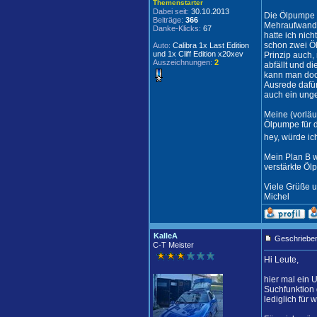
Themenstarter
Dabei seit:
30.10.2013
Die Ölpumpe i
Beiträge:
366
Mehraufwand (
Danke-Klicks:
67
hatte ich nic
schon zwei Öl
Auto:
Calibra 1x Last Edition
und 1x Cliff Edition x20xev
Prinzip auch,
Auszeichnungen:
2
abfällt und d
kann man doch
Ausrede dafür 
auch ein unge
Meine (vorläu
Ölpumpe für d
hey, würde ic
Mein Plan B w
verstärkte Öl
Viele Grüße u
Michel
KalleA
Geschrieben
C-T Meister
Hi Leute,
hier mal ein 
Suchfunktion 
lediglich für 