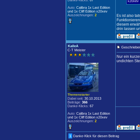
Danke-Klicks:
67
x20xev
Auto:
Calibra 1x Last Edition
und 1x Cliff Edition x20xev
Auszeichnungen:
2
Es ist also t
Funktionieren 
diesem erwäh
drin lassen u
KalleA
Geschrieben
C-T Meister
Nur ein kurze
undichten Stel
Themenstarter
Dabei seit:
30.10.2013
Beiträge:
366
Danke-Klicks:
67
Auto:
Calibra 1x Last Edition
und 1x Cliff Edition x20xev
Auszeichnungen:
2
1
Danke-Klick für diesen Beitrag