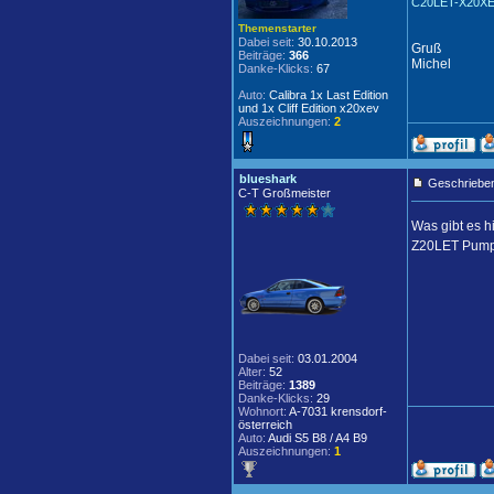
C20LET-X20XE
Themenstarter
Dabei seit:
30.10.2013
Gruß
Beiträge:
366
Michel
Danke-Klicks:
67
Auto:
Calibra 1x Last Edition
und 1x Cliff Edition x20xev
Auszeichnungen:
2
blueshark
Geschrieben
C-T Großmeister
Was gibt es h
Z20LET Pum
Dabei seit:
03.01.2004
Alter:
52
Beiträge:
1389
Danke-Klicks:
29
Wohnort:
A-7031 krensdorf-
österreich
Auto:
Audi S5 B8 / A4 B9
Auszeichnungen:
1