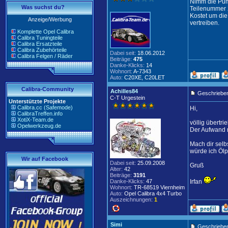
Nimm die Pu
Was suchst du?
Teilenummer
Kostet um die
Anzeige/Werbung
vertreiben.
Komplette Opel Calibra
Calibra Tuningteile
Calibra Ersatzteile
Calibra Zubehörteile
Dabei seit:
18.06.2012
Calibra Felgen / Räder
Beiträge:
475
Danke-Klicks:
14
Wohnort:
A-7343
Auto:
C20XE, C20LET
Calibra-Community
Achilles84
Geschrieben
C-T Urgestein
Unterstützte Projekte
Calibra.cc (Safemode)
Hi,
CalibraTreffen.info
XotiX-Team.de
völlig übertr
Opelwerkzeug.de
Der Aufwand m
Mach dir selb
würde ich Ölp
Wir auf Facebook
Dabei seit:
25.09.2008
Gruß
Alter:
42
Beiträge:
3191
Danke-Klicks:
47
Irfan
Wohnort:
TR-68519 Viernheim
Auto:
Opel Calibra 4x4 Turbo
Auszeichnungen:
1
Simi
Geschrieben