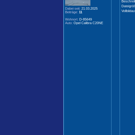
Beschrei
Dateigrö
Dabei seit:
21.03.2025
Vollbildau
Beiträge:
11
Wohnort:
D-85649
Auto:
Opel Calibra C20NE