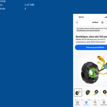
bung:
ße:
1.07 MB
frufe:
4