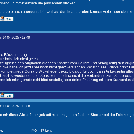
oder du nimmst einfach die passenden stecker...
die pole auch quergeprüft? - weil auf durchgang prüfen können viele, aber über kr
: 14.04.2025 - 19:49
ese Rückmeldung.
uz habe ich nicht getestet.
zeugseitig den originalen orangen Stecker vom Calibra und Airbagseitig den origi
rücke habe ich jetzt aber noch nicht ganz verstanden. Wo ist diese Brücke drin? Fa
 komplett neue Corsa B Wickelfeder gekauft, da dürfte doch dann Airbagseitig alle
 sitzt ist wieder der alte. Sonst könnte ich ja nicht die Verbindung zum Steuergerät 
wenn ich mich gerade echt blöd anstelle, aber deine Erklärung mit dem Kurzschluss 
: 14.04.2025 - 19:58
be mir diese Wickelfeder gekauft mit dem gelben flachen Stecker bei der Fahrzeugse
e:
IMG_4973.png