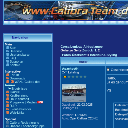
Navigation
Main
Corsa Lenkrad Airbaglampe
Start
Gehe zu Seite
Zurück
1
,
2
Userliste
Userlandkarte
Foren-Übersicht
»
Interieur & Styling
FAQ
Supporter
Autor
Kontakt
Apachee64
Geschrieben
Interactive
C-T Lehrling
Forum
Hallo,
Downloads
WAHL-Calibra des
Ja es geht u
Monats
Ergebnisse
Vg
Galerie
Kaufberatung
Do-It-Yourself
Prospekte | Medien
Dabei seit:
21.03.2025
Dateinam
R.I.P.
Beiträge:
11
Event-Kalender
Beschrei
Web-Links
Dateigrö
Wohnort:
D-85649
Auto:
Opel Calibra C20NE
Vollbildau
Special
Calibra-Registrierung
Unsere Facebookgruppe