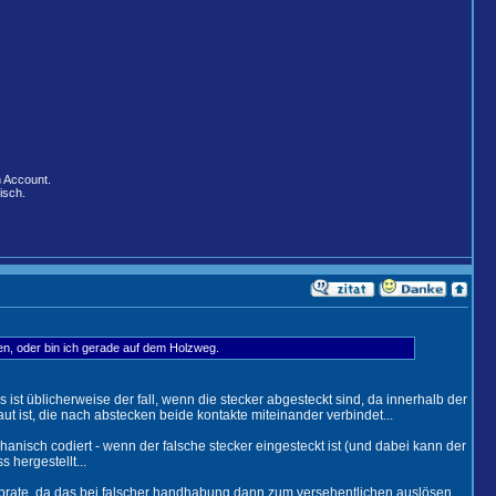
n Account.
isch.
n, oder bin ich gerade auf dem Holzweg.
s ist üblicherweise der fall, wenn die stecker abgesteckt sind, da innerhalb der
t ist, die nach abstecken beide kontakte miteinander verbindet...
anisch codiert - wenn der falsche stecker eingesteckt ist (und dabei kann der
 hergestellt...
abrate, da das bei falscher handhabung dann zum versehentlichen auslösen