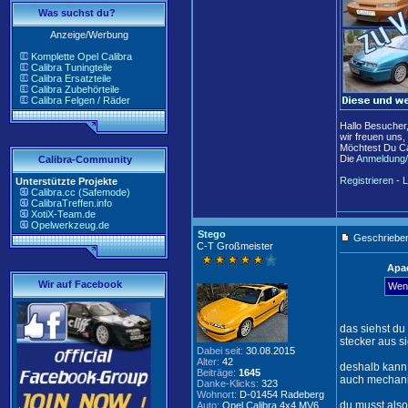
Was suchst du?
Anzeige/Werbung
Komplette Opel Calibra
Calibra Tuningteile
Calibra Ersatzteile
Calibra Zubehörteile
Calibra Felgen / Räder
Hallo Besucher
wir freuen uns,
Möchtest Du Ca
Die
Anmeldung/
Calibra-Community
Registrieren
-
L
Unterstützte Projekte
Calibra.cc (Safemode)
CalibraTreffen.info
XotiX-Team.de
Opelwerkzeug.de
Stego
Geschrieben
C-T Großmeister
Apac
Wir auf Facebook
Wenn
das siehst du 
stecker aus s
Dabei seit:
30.08.2015
Alter:
42
deshalb kann 
Beiträge:
1645
auch mechanis
Danke-Klicks:
323
Wohnort:
D-01454 Radeberg
du musst also
Auto:
Opel Calibra 4x4 MV6