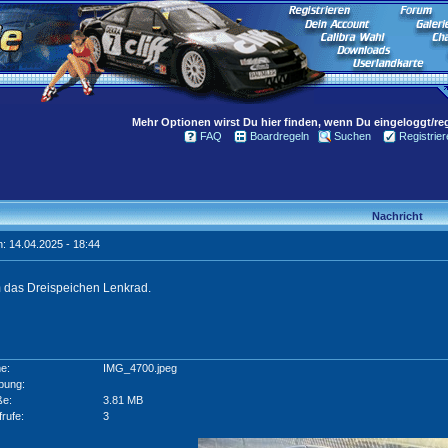
Mehr Optionen wirst Du hier finden, wenn Du eingeloggt/regi
FAQ
Boardregeln
Suchen
Registrier
Nachricht
: 14.04.2025 - 18:44
m das Dreispeichen Lenkrad.
e:
IMG_4700.jpeg
bung:
ße:
3.81 MB
frufe:
3