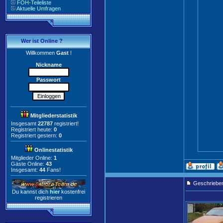
FOH-Teileliste
Aktuelle Umfragen
Wer ist Online ?
Willkommen
Gast
!
Nickname
Passwort
Mitgliederstatistik
Insgesamt
22787
registriert!
Registriert heute:
0
Registriert gestern:
0
Onlinestatistik
Mitglieder Online:
1
Gäste Online:
43
Insgesamt:
44
Fans!
Geschriebe
Du kannst dich
hier
kostenfrei
registrieren