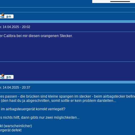
: 14.04.2025 - 20:02
der Calibra bei mir diesen orangenen Stecker.
: 14.04.2025 - 20:37
lles passen - die brücken sind kleine spangen im stecker - beim airbagstecker befi
(den hast du ja abgeschnitten, somit sollte er kein problem darstellen...
r im airbagsteuergerät korrekt verriegelt?
 nichts hilft, dann gibts nur zwei möglichkeiten...
kt (warscheinlicher)
ergerät defekt