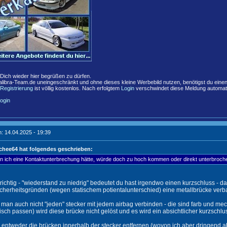
,
 Dich wieder hier begrüßen zu dürfen.
libra-Team.de uneingeschränkt und ohne dieses kleine Werbebild nutzen, benötigst du eine
Registrierung
ist völlig kostenlos. Nach erfolgtem
Login
verschwindet diese Meldung automat
ogin
: 14.04.2025 - 19:39
hee64 hat folgendes geschrieben:
 ich eine Kontaktunterbrechung hätte, würde doch zu hoch kommen oder direkt unterbroche
richtig - "wiederstand zu niedrig" bedeutet du hast irgendwo einen kurzschluss - da
icherheitsgründen (wegen statischem potientalunterschied) eine metallbrücke verbau
man auch nicht "jeden" stecker mit jedem airbag verbinden - die sind farb und mech
ch passen) wird diese brücke nicht gelöst und es wird ein absichtlicher kurzschluss
 entweder die brücken innerhalb der stecker entfernen (wovon ich aber dringend 