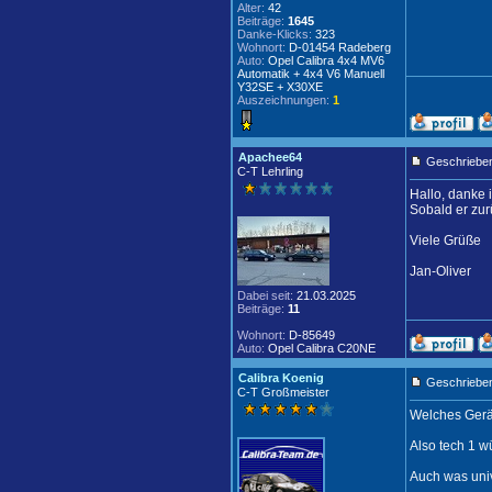
Alter:
42
Beiträge:
1645
Danke-Klicks:
323
Wohnort:
D-01454 Radeberg
Auto:
Opel Calibra 4x4 MV6
Automatik + 4x4 V6 Manuell
Y32SE + X30XE
Auszeichnungen:
1
Apachee64
Geschrieben
C-T Lehrling
Hallo, danke 
Sobald er zur
Viele Grüße
Jan-Oliver
Dabei seit:
21.03.2025
Beiträge:
11
Wohnort:
D-85649
Auto:
Opel Calibra C20NE
Calibra Koenig
Geschrieben
C-T Großmeister
Welches Gerät
Also tech 1 w
Auch was uni