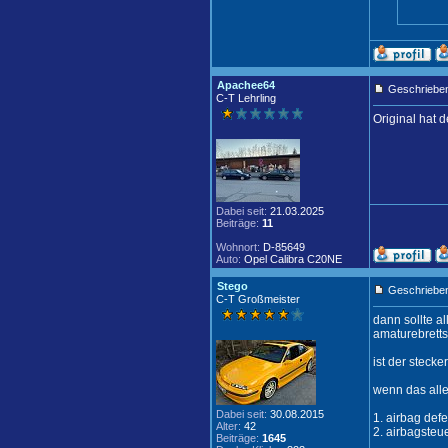
Apachee64
Geschrieben
C-T Lehrling
Original hat 
Dabei seit:
21.03.2025
Beiträge:
11
Wohnort:
D-85649
Auto:
Opel Calibra C20NE
Stego
Geschrieben
C-T Großmeister
dann sollte a
amaturebretts 
ist der stecke
wenn das alles
Dabei seit:
30.08.2015
1. airbag defe
Alter:
42
2. airbagsteu
Beiträge:
1645