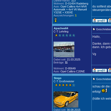
Danke-Klicks:
323
Wohnort:
D-01454 Radeberg
du solltest a
Auto:
Opel Calibra 4x4 MV6
Automatik + 4x4 V6 Manuell
steuergerätes
Y32SE + X30XE
Auszeichnungen:
1
Apachee64
Geschrieben
C-T Lehrling
Hallo,
Danke, dann w
dann. Ich geb
Vg
Dabei seit:
21.03.2025
Beiträge:
11
Wohnort:
D-85649
Auto:
Opel Calibra C20NE
Stego
Geschrieben
C-T Großmeister
schau dir die
erfolg!
(hätte ich wel
Dabei seit:
30.08.2015