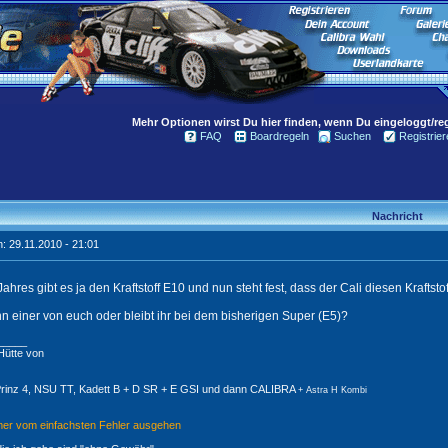
Mehr Optionen wirst Du hier finden, wenn Du eingeloggt/regi
FAQ
Boardregeln
Suchen
Registrier
Nachricht
: 29.11.2010 - 21:01
hres gibt es ja den Kraftstoff E10 und nun steht fest, dass der Cali diesen Kraftstof
n einer von euch oder bleibt ihr bei dem bisherigen Super (E5)?
_____
ütte von
Prinz 4, NSU TT, Kadett B + D SR + E GSI und dann CALIBRA
+ Astra H Kombi
mer vom einfachsten Fehler ausgehen