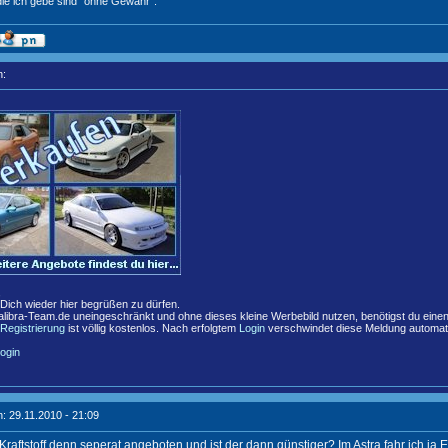
die ich gebe sind "ohne Gewähr".
n:
,
 Dich wieder hier begrüßen zu dürfen.
libra-Team.de uneingeschränkt und ohne dieses kleine Werbebild nutzen, benötigst du eine
Registrierung
ist völlig kostenlos. Nach erfolgtem
Login
verschwindet diese Meldung automat
ogin
: 29.11.2010 - 21:09
Kraftstoff denn seperat angeboten und ist der dann günstiger? Im Astra fahr ich ja