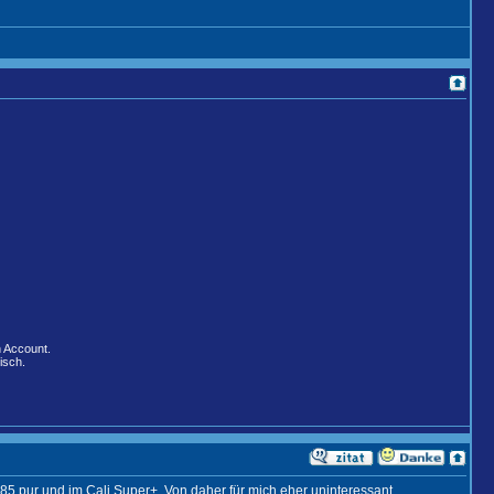
n Account.
isch.
 E85 pur und im Cali Super+. Von daher für mich eher uninteressant