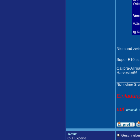
Oder
Vert
Wäre
fg R
Niemand zwing
Super E10 ist
Calibra-Allro
Harvester66
____________
Nicht ohne Gru
Einladung
auf
www.alt-
Rexiz
Geschrieben
C-T Experte