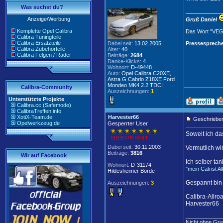
Was suchst du?
____________
Anzeige/Werbung
Gruß Daniel
Komplette Opel Calibra
Das Wort "VEG
Calibra Tuningteile
Calibra Ersatzteile
Dabei seit:
13.02.2005
Pressespreche
Calibra Zubehörteile
Alter:
40
Calibra Felgen / Räder
Beiträge:
2684
Danke-Klicks:
4
Wohnort:
D-49448
Auto:
Opel Calibra C20XE,
Astra G Cabrio Z18XE Ford
Mondeo MK4 2.2 TDCI
Calibra-Community
Auszeichnungen:
1
Unterstützte Projekte
Calibra.cc (Safemode)
CalibraTreffen.info
XotiX-Team.de
Harvester66
Geschrieben
Opelwerkzeug.de
Gesperrter User
Soweit ich d
Dabei seit:
30.11.2003
Vermutlich w
Beiträge:
3816
Wir auf Facebook
Ich selber ta
Wohnort:
D-31174
"mein Cali ist 
Hildesheimer Börde
Gespannt bin 
Auszeichnungen:
3
Calibra-Allro
Harvester66
____________
Nicht ohne Gru