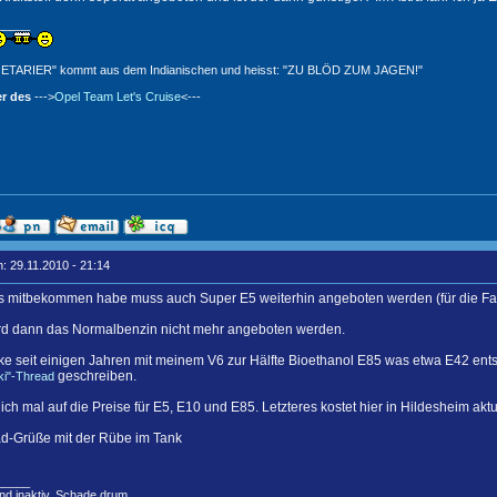
_____
ETARIER" kommt aus dem Indianischen und heisst: "ZU BLÖD ZUM JAGEN!"
r des
--->
Opel Team Let's Cruise
<---
: 29.11.2010 - 21:14
as mitbekommen habe muss auch Super E5 weiterhin angeboten werden (für die Fah
ird dann das Normalbenzin nicht mehr angeboten werden.
nke seit einigen Jahren mit meinem V6 zur Hälfte Bioethanol E85 was etwa E42 ents
geschreiben.
Alki"-Thread
ich mal auf die Preise für E5, E10 und E85. Letzteres kostet hier in Hildesheim aktu
ad-Grüße mit der Rübe im Tank
_____
nd inaktiv. Schade drum.