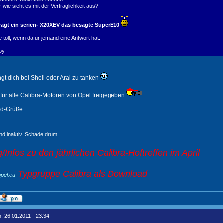
 wie sieht es mit der Verträglichkeit aus?
rägt ein serien- X20XEV das besagte SuperE10
 toll, wenn dafür jemand eine Antwort hat.
oy
t dich bei Shell oder Aral zu tanken
 für alle Calibra-Motoren von Opel freigegeben
ad-Grüße
_____
nd inaktiv. Schade drum.
/Infos zu den jährlichen Calibra-Hoftreffen im April
Typgruppe Calibra als Download
opel.eu
: 26.01.2011 - 23:34