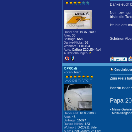
Danke euch be
Nein, zwingt 
bis in die Tc
Ich bin erst 
Dabei seit:
19.07.2009
Alter:
35
Schönen Abe
Beiträge:
658
Danke-Klicks:
36
Wohnort:
D-01454
Auto:
Calibra Z20LEH 4x4
Auszeichnungen:
2
OPRCali
Geschrieben
Foren-Team
Zum Preis hab
Benzin ist eh v
____________
Papa 20
- Meine Galerie
- Mein Alltagsca
Dabei seit:
18.05.2003
Alter:
46
Beiträge:
15327
Danke-Klicks:
123
Wohnort:
D-23911 Salem
Auto:
Opel Calibra V6 Last