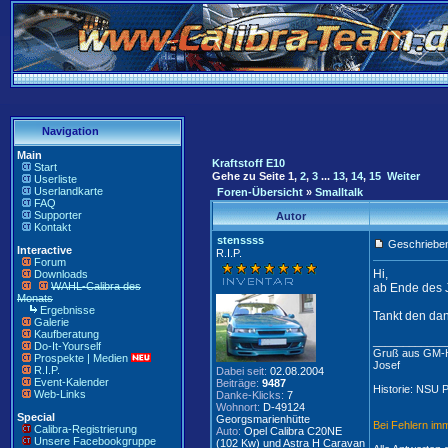
Navigation
Main
Kraftstoff E10
Start
Gehe zu Seite
1
,
2
,
3
...
13
,
14
,
15
Weiter
Userliste
Userlandkarte
Foren-Übersicht
»
Smalltalk
FAQ
Supporter
Autor
Kontakt
stenssss
Geschrieben
Interactive
R.I.P.
Forum
Hi,
Downloads
WAHL-Calibra des
ab Ende des Ja
Monats
Ergebnisse
Tankt den dan
Galerie
Kaufberatung
____________
Do-It-Yourself
Gruß aus GM-H
Prospekte | Medien
Josef
R.I.P.
Dabei seit:
02.08.2004
Event-Kalender
Beiträge:
9487
Historie: NSU 
Web-Links
Danke-Klicks:
7
Wohnort:
D-49124
Special
Georgsmarienhütte
Bei Fehlern im
Calibra-Registrierung
Auto:
Opel Calibra C20NE
Unsere Facebookgruppe
(102 Kw) und Astra H Caravan