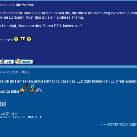
iden für die Antwort.
mich niemand. Aber die Aral ist nun mal die, die direkt auf dem Weg zwischen Autoba
hechei zu fahren. Aber das ist ja ein anderes Thema.
ma beruhigt, dass man das "Super E10" tanken darf.
nd noch
: 27.01.2011 - 00:00
e ich im Fernsehen aufgeschnappt, dass das E10 zum bisherigen E5 Preis angebot
iel zu billig
_____
08
 bei C³:
Link
li bei C³:
Link
- VERKAUFT!
---->
XOTIX-TEAM.DE!!
<