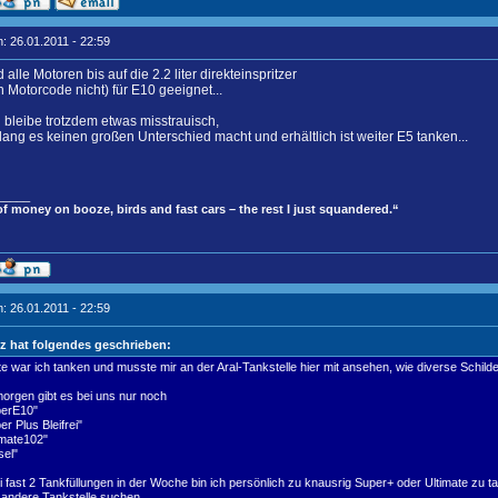
: 26.01.2011 - 22:59
 alle Motoren bis auf die 2.2 liter direkteinspritzer
n Motorcode nicht) für E10 geeignet...
h bleibe trotzdem etwas misstrauisch,
ang es keinen großen Unterschied macht und erhältlich ist weiter E5 tanken...
_____
 of money on booze, birds and fast cars – the rest I just squandered.“
: 26.01.2011 - 22:59
z hat folgendes geschrieben:
e war ich tanken und musste mir an der Aral-Tankstelle hier mit ansehen, wie diverse Schild
orgen gibt es bei uns nur noch
erE10"
er Plus Bleifrei"
imate102"
sel"
ei fast 2 Tankfüllungen in der Woche bin ich persönlich zu knausrig Super+ oder Ultimate zu
 andere Tankstelle suchen.