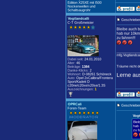
Edition X25XE mit I500
Nockenwellen und
Schaltsaugrohr
Vogtlandcalli
Geschrieben
C-T Großmeister
Bleibe auch b
hab nur 10km 
zu fahren!!!
____________
mfg.Vogtlandcal
Dabei seit:
24.01.2010
Alter:
46
Träume nicht de
Beiträge:
1384
Danke-Klicks:
2
Lerne aus
Wohnort:
D-08261 Schöneck
Auto:
Opel 2xCalibra/Frontera
Sport/Kadett D
c20ne/c20xe/x20se/1.3S
Auszeichnungen:
1
OPRCali
Geschrieben
Foren-Team
Vogt
Blei
hab 
zu f