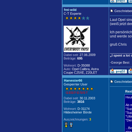
frei-wild
Geschrieben
C-T Experte
Laut Opel sind
(weiß jetzt de
Ich persönlic
und werde sol
gruß Chris
____________
Dabei seit:
27.06.2009
„I spent a lot
Beiträge:
695
-George Best
Wohnort:
D-35088
Auto:
Opel Calibra, Astra
Coupe C25XE, Z20LET
Harvester66
Geschrieben
Gesperrter User
Rexi
Heut
Dabei seit:
30.11.2003
Beiträge:
3816
Ab m
Wohnort:
D-31174
"Sup
Hildesheimer Börde
"Sup
"Ult
Auszeichnungen:
3
"Die
...B
eine