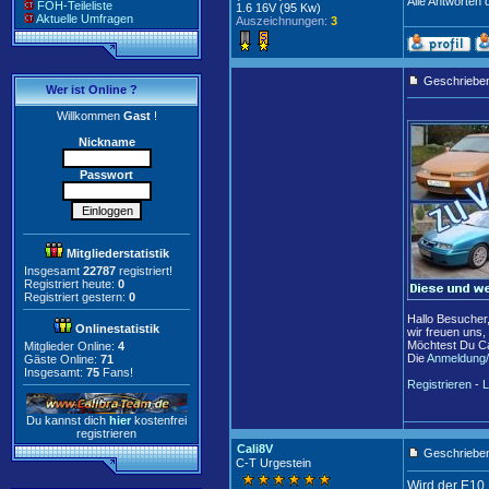
Alle Antworten 
FOH-Teileliste
1.6 16V (95 Kw)
Aktuelle Umfragen
Auszeichnungen:
3
Geschriebe
Wer ist Online ?
Willkommen
Gast
!
Nickname
Passwort
Mitgliederstatistik
Insgesamt
22787
registriert!
Registriert heute:
0
Registriert gestern:
0
Hallo Besucher
Onlinestatistik
wir freuen uns,
Möchtest Du Ca
Mitglieder Online:
4
Die
Anmeldung/
Gäste Online:
71
Insgesamt:
75
Fans!
Registrieren
-
L
Du kannst dich
hier
kostenfrei
registrieren
Cali8V
Geschrieben
C-T Urgestein
Wird der E10 