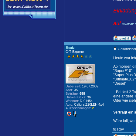
Einladung
auf
www.alt-
Rexiz
Geschrieben
C-T Experte
Heute war ich
Ab morgen gib
"SuperE10"
"Super Plus Bl
"Ultimate102"
"Diesel"
Dabei seit:
19.07.2009
Alter:
35
...Bei fast 2
Beiträge:
658
eine andere T
Danke-Klicks:
36
Oder wie sieht
Wohnort:
D-01454
Auto:
Calibra Z20LEH 4x4
Auszeichnungen:
2
Verträgt ein
Wäre toll, we
fg Roy