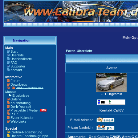
Mehr Opti
Navigation
Main
Foren-Übersicht
Start
Userliste
Userlandkarte
FAQ
Supporter
Avatar
Kontakt
Interactive
Forum
Downloads
WAHL-Calibra des
Monats
C-T Urgestein
Ergebnisse
Galerie
Kaufberatung
Do-It-Yourself
Prospekte | Medien
Kontakt Cali8V
R.I.P.
Event-Kalender
E-Mail-Adresse:
Web-Links
Private Nachricht:
Special
Calibra-Registrierung
Unsere Facebookgruppe
Automarke:
Opel Calibra C20XE, Astra G 