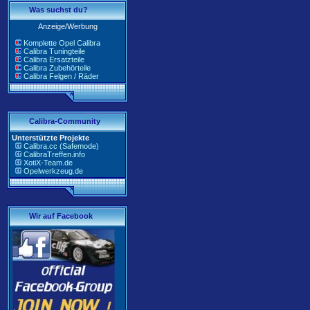
Was suchst du?
Anzeige/Werbung
Komplette Opel Calibra
Calibra Tuningteile
Calibra Ersatzteile
Calibra Zubehörteile
Calibra Felgen / Räder
Calibra-Community
Unterstützte Projekte
Calibra.cc (Safemode)
CalibraTreffen.info
XotiX-Team.de
Opelwerkzeug.de
Wir auf Facebook