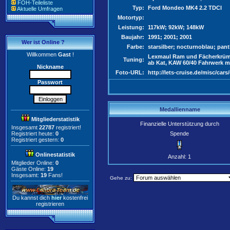
FOH-Teileliste
Typ:
Ford Mondeo MK4 2.2 TDCI
Aktuelle Umfragen
Motortyp:
Leistung:
117kW; 92kW; 148kW
Baujahr:
1991; 2001; 2001
Wer ist Online ?
Farbe:
starsilber; nocturnoblau; pan
Willkommen
Gast
!
Lexmaul Ram und Fächerkrümm
Tuning:
ab Kat, KAW 60/40 Fahrwerk mit
Nickname
Foto-URL:
http://lets-cruise.de/misc/car
Passwort
Medallienname
Mitgliederstatistik
Finanzielle Unterstützung durch
Insgesamt
22787
registriert!
Registriert heute:
0
Spende
Registriert gestern:
0
Onlinestatistik
Anzahl: 1
Mitglieder Online:
0
Gäste Online:
19
Insgesamt:
19
Fans!
Gehe zu:
Du kannst dich
hier
kostenfrei
registrieren