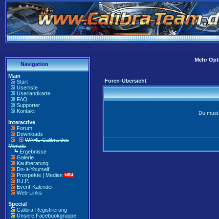
Mehr Opti
Navigation
Main
Foren-Übersicht
Start
Userliste
Userlandkarte
FAQ
Supporter
Kontakt
Du must 
Interactive
Forum
Downloads
WAHL-Calibra des
Monats
Ergebnisse
Galerie
Kaufberatung
Do-It-Yourself
Prospekte | Medien
R.I.P.
Event-Kalender
Web-Links
Special
Calibra-Registrierung
Unsere Facebookgruppe