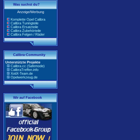
Was suchst du?
Anzeige/Werbung
Komplette Opel Calibra
Calibra Tuningteile
Calibra Ersatzteile
Calibra Zubehörteile
Calibra Felgen / Räder
Calibra-Community
Unterstützte Projekte
Calibra.cc (Safemode)
CalibraTreffen.info
XotiX-Team.de
Opelwerkzeug.de
Wir auf Facebook