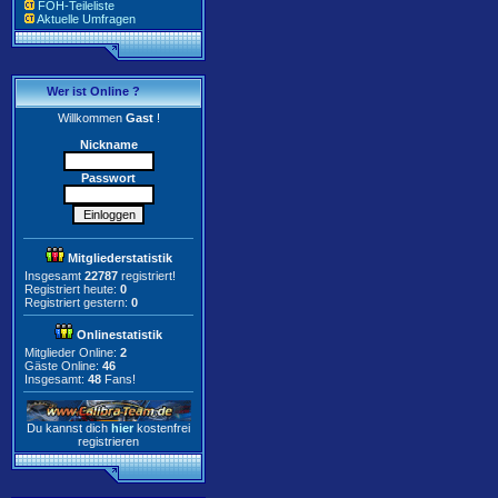
FOH-Teileliste
Aktuelle Umfragen
Wer ist Online ?
Willkommen
Gast
!
Nickname
Passwort
Mitgliederstatistik
Insgesamt
22787
registriert!
Registriert heute:
0
Registriert gestern:
0
Onlinestatistik
Mitglieder Online:
2
Gäste Online:
46
Insgesamt:
48
Fans!
Du kannst dich
hier
kostenfrei
registrieren