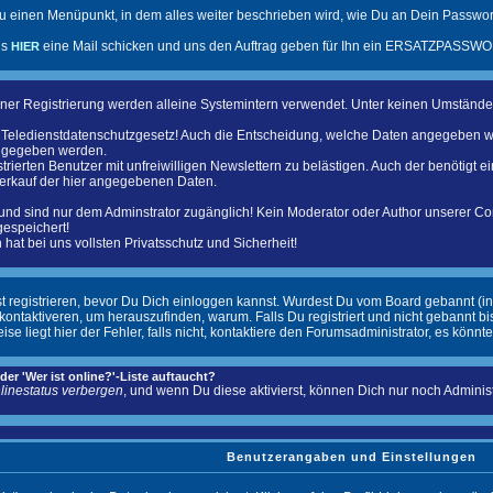
u einen Menüpunkt, in dem alles weiter beschrieben wird, wie Du an Dein Passwort
ns
eine Mail schicken und uns den Auftrag geben für Ihn ein ERSATZPASSWOR
HIER
ner Registrierung werden alleine Systemintern verwendet. Unter keinen Umständ
as Teledienstdatenschutzgesetz! Auch die Entscheidung, welche Daten angegeben w
angegeben werden.
trierten Benutzer mit unfreiwilligen Newslettern zu belästigen. Auch der benötigt 
verkauf der hier angegebenen Daten.
und sind nur dem Adminstrator zugänglich! Kein Moderator oder Author unserer C
gespeichert!
hat bei uns vollsten Privatsschutz und Sicherheit!
st registrieren, bevor Du Dich einloggen kannst. Wurdest Du vom Board gebannt (in
ntaktiveren, um herauszufinden, warum. Falls Du registriert und nicht gebannt b
liegt hier der Fehler, falls nicht, kontaktiere den Forumsadministrator, es könnte
er 'Wer ist online?'-Liste auftaucht?
linestatus verbergen
, und wenn Du diese aktivierst, können Dich nur noch Administr
Benutzerangaben und Einstellungen