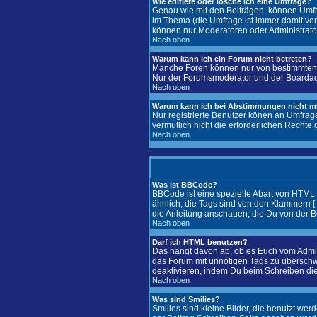
Wie editiere oder lösche ich eine Umfrage?
Genau wie mit den Beiträgen, können Umfra
im Thema (die Umfrage ist immer damit ver
können nur Moderatoren oder Administrator
Nach oben
Warum kann ich ein Forum nicht betreten?
Manche Foren können nur von bestimmten B
Nur der Forumsmoderator und der Boardadmin
Nach oben
Warum kann ich bei Abstimmungen nicht 
Nur registrierte Benutzer könen an Umfrag
vermutlich nicht die erforderlichen Rechte 
Nach oben
Was ist BBCode?
BBCode ist eine spezielle Abart von HTML
ähnlich, die Tags sind von den Klammern [ 
die Anleitung anschauen, die Du von der B
Nach oben
Darf ich HTML benutzen?
Das hängt davon ab, ob es Euch vom Adminis
das Forum mit unnötigen Tags zu überschw
deaktivieren, indem Du beim Schreiben die
Nach oben
Was sind Smilies?
Smilies sind kleine Bilder, die benutzt we