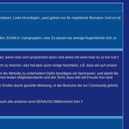
aren, Links hinzufügen, usw) gehen nur für registrierte Benutzer. Und es ist
ten, Eintritt in Usergruppen, usw. Es dauert nur wenige Augenblicke sich zu
Vorteil, wenn man sich ansprechen kann und weiss mit wem man es zu tun hat !!
h zu machen, das hat aber auch einige Nachteile, z.B. dass wir auf unsere
um die Website zu unterhalten! Dafür benötigen wir Sponsoren: und damit die
em festen Mitgliederstamm und der Sicht, dass alle mit Freude hier sind
er Kosten durch gezielte Werbung, in der Branche die zur Community gehört,
 auch alle anderen sind GENAUSO Willkommen hier !!