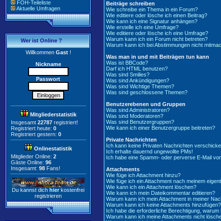
FOH-Teileliste
Beiträge schreiben
Aktuelle Umfragen
Wie schreibe ein Thema in ein Forum?
Wie editiere oder lösche ich einen Beitrag?
Wie kann ich eine Signatur anhängen?
Wie erstelle ich eine Umfrage?
Wie editiere oder lösche ich eine Umfrage?
Warum kann ich ein Forum nicht betreten?
Wer ist Online ?
Warum kann ich bei Abstimmungen nicht mitma
Willkommen
Gast
!
Was man in und mit Beiträgen tun kann
Was ist BBCode?
Nickname
Darf ich HTML benutzen?
Was sind Smilies?
Passwort
Was sind Ankündigungen?
Was sind Wichtige Themen?
Was sind geschlossene Themen?
Benutzerebenen und Gruppen
Was sind Administratoren?
Mitgliederstatistik
Was sind Moderatoren?
Was sind Benutzergruppen?
Insgesamt
22787
registriert!
Wie kann ich einer Benutzergruppe beitreten?
Registriert heute:
0
Registriert gestern:
0
Private Nachrichten
Ich kann keine Privaten Nachrichten verschicke
Onlinestatistik
Ich erhalte dauernd ungewollte PMs!
Mitglieder Online:
2
Ich habe eine Spamm- oder perverse E-Mail vo
Gäste Online:
96
Insgesamt:
98
Fans!
Attachments
Wie füge ich Attachment hinzu?
Wie füge ich ein Attachment nach meinem eigent
Wie kann ich ein Attachment löschen?
Du kannst dich
hier
kostenfrei
Wie kann ich mein Dateikommentar editieren?
registrieren
Warum kann ich mein Attachment in meiner Nach
Warum kann ich keine Attachments hinzufügen?
Ich habe die erforderliche Berechtigung, warum
Warum kann ich meine Attachments nicht lösch