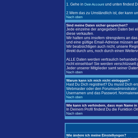
1. Gehe in
und unten findest D
Dein Account
2.Wem das zu Umständlich ist, der kann u
Nach oben
Sind meine Daten sicher gespeichert?
Jede einzelne der angegeben Daten bei ei
diese verkaufen.
Wir halten uns insofern strengstens an d
und eine gültige Email-Adresse müssen 
Wir beabsichtigen auch nicht, unsere Regis
direkt durch uns, noch durch einen Weiter
ALLE Daten werden vertraulich behandelt 
nicht einsehbar! Sie werden verschlüsselt 
Jeder unserer Mitglieder samt seiner Daten 
Nach oben
Warum kann ich mich nicht einloggen?
Hast Du Dich registriert? Du musst Dich er
Webmaster oder den Forumsadministrator ko
Usernamen und das Passwort. Normalerweise 
Nach oben
Wie kann ich verhindern, dass man Name in d
In Deinem Profil findest Du die Funktion
On
Nach oben
Wie ändere ich meine Einstellungen?