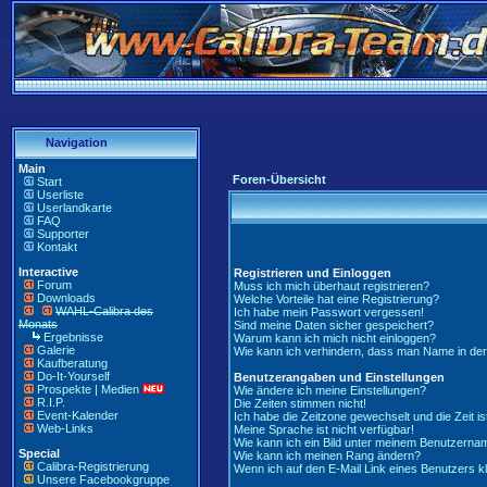
Navigation
Main
Foren-Übersicht
Start
Userliste
Userlandkarte
FAQ
Supporter
Kontakt
Interactive
Registrieren und Einloggen
Forum
Muss ich mich überhaut registrieren?
Downloads
Welche Vorteile hat eine Registrierung?
WAHL-Calibra des
Ich habe mein Passwort vergessen!
Monats
Sind meine Daten sicher gespeichert?
Ergebnisse
Warum kann ich mich nicht einloggen?
Galerie
Wie kann ich verhindern, dass man Name in der '
Kaufberatung
Do-It-Yourself
Benutzerangaben und Einstellungen
Prospekte | Medien
Wie ändere ich meine Einstellungen?
R.I.P.
Die Zeiten stimmen nicht!
Event-Kalender
Ich habe die Zeitzone gewechselt und die Zeit is
Web-Links
Meine Sprache ist nicht verfügbar!
Wie kann ich ein Bild unter meinem Benutzern
Special
Wie kann ich meinen Rang ändern?
Calibra-Registrierung
Wenn ich auf den E-Mail Link eines Benutzers kl
Unsere Facebookgruppe