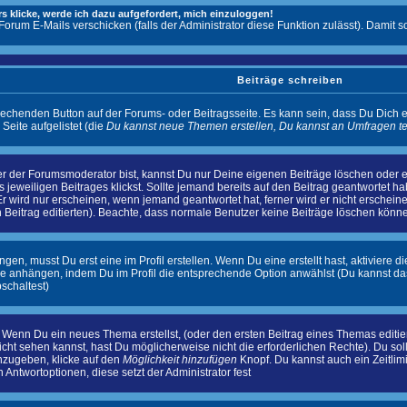
s klicke, werde ich dazu aufgefordert, mich einzuloggen!
 Forum E-Mails verschicken (falls der Administrator diese Funktion zulässt). Dam
Beiträge schreiben
rechenden Button auf der Forums- oder Beitragsseite. Es kann sein, dass Du Dich e
eite aufgelistet (die
Du kannst neue Themen erstellen, Du kannst an Umfragen t
r der Forumsmoderator bist, kannst Du nur Deine eigenen Beiträge löschen oder edi
s jeweiligen Beitrages klickst. Sollte jemand bereits auf den Beitrag geantwortet h
Er wird nur erscheinen, wenn jemand geantwortet hat, ferner wird er nicht erscheinen
n Beitrag editierten). Beachte, dass normale Benutzer keine Beiträge löschen könn
n, musst Du erst eine im Profil erstellen. Wenn Du eine erstellt hast, aktiviere d
ge anhängen, indem Du im Profil die entsprechende Option anwählst (Du kannst d
schaltest)
: Wenn Du ein neues Thema erstellst, (oder den ersten Beitrag eines Themas editiers
nicht sehen kannst, hast Du möglicherweise nicht die erforderlichen Rechte). Du s
nzugeben, klicke auf den
Möglichkeit hinzufügen
Knopf. Du kannst auch ein Zeitlim
Antwortoptionen, diese setzt der Administrator fest