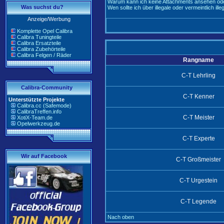
Warum kann ich keine Attachments ansehen ode
Was suchst du?
Wen sollte ich über illegale oder vermeintlich il
Anzeige/Werbung
Komplette Opel Calibra
Calibra Tuningteile
Calibra Ersatzteile
Calibra Zubehörteile
Calibra Felgen / Räder
Rangname
C-T Lehrling
Calibra-Community
C-T Kenner
Unterstützte Projekte
Calibra.cc (Safemode)
CalibraTreffen.info
C-T Meister
XotiX-Team.de
Opelwerkzeug.de
C-T Experte
Wir auf Facebook
C-T Großmeister
C-T Urgestein
C-T Legende
Nach oben