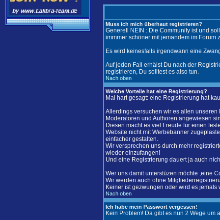
Muss ich mich überhaut registrieren?
Generell NEIN : Die Community ist und soll
immmer schöner mit jemandem im Forum zu
Es wird keinesfalls irgendwann eine Zwang
Auf jeden Fall erhälst Du nach der Registri
registrieren, Du solltest es also tun.
Nach oben
Welche Vorteile hat eine Registrierung?
Mal hart gesagt: eine Registrierung hat kau
Allerdings versuchen wir es allen unseren
Moderatoren und Authoren angewiesen si
Diesen macht es viel Freude für einen fest
Website nicht mit Werbebanner zugeplaster
einfacher gestalten.
Wir versprechen uns durch mehr registrier
wieder einzufangen!
Und eine Registrierung dauert ja auch nicht
Wer uns damit unterstüzen möchte ,eine C
Wir werden auch ohne Mitgliederregistrier
Keiner ist gezwungen oder wird es jemals 
Nach oben
Ich habe mein Passwort vergessen!
Kein Problem! Da gibt es nun 2 Wege um 