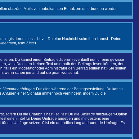
it sollen obszöne Mails von unbekannten Benutzern unterbunden werden.
rst registrieren musst, bevor Du eine Nachricht schreiben kannst - Deine
eilnehmen, usw.
-Liste)
tieren. Du kannst einen Beitrag editieren (eventuell nur für eine gewisse
aben, wirst Du einen kleinen Text unterhalb des Beitrags lesen können, der
, falls ein Moderator oder Administrator den Beitrag editiert hat (Sie sollten
en, wenn schon jemand auf sie geantwortet hat.
ie
Signatur anhängen
-Funktion während der Beitragserstellung. Du kannst
as Anfügen einer Signatur immer noch verhindern, indem Du die
t, sofern Du die Erlaubnis hast) solltest Du die
Umfrage hinzufügen
-Option
olltest einen Titel für Deine Umfrage angeben und mindestens eine
it für die Umfrage setzen, 0 ist ein unendlich lang andauernde Umfrage. Es