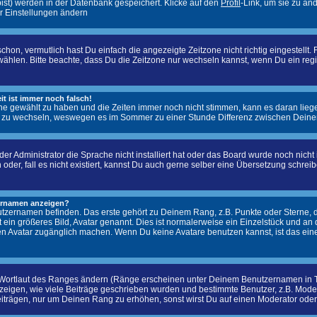
 bist) werden in der Datenbank gespeichert. Klicke auf den
Profil
-Link, um sie zu än
r Einstellungen ändern
on, vermutlich hast Du einfach die angezeigte Zeitzone nicht richtig eingestellt. F
u wählen. Bitte beachte, dass Du die Zeitzone nur wechseln kannst, wenn Du ein registr
it ist immer noch falsch!
zone gewählt zu haben und die Zeiten immer noch nicht stimmen, kann es daran lieg
 zu wechseln, weswegen es im Sommer zu einer Stunde Differenz zwischen Deine
er Administrator die Sprache nicht installiert hat oder das Board wurde noch nich
n oder, fall es nicht existiert, kannst Du auch gerne selber eine Übersetzung schr
zernamen anzeigen?
tzernamen befinden. Das erste gehört zu Deinem Rang, z.B. Punkte oder Sterne, d
t ein größeres Bild, Avatar genannt. Dies ist normalerweise ein Einzelstück und an
ren Avatar zugänglich machen. Wenn Du keine Avatare benutzen kannst, ist das eine
 Wortlaut des Ranges ändern (Ränge erscheinen unter Deinem Benutzernamen in T
igen, wie viele Beiträge geschrieben wurden und bestimmte Benutzer, z.B. Modera
eiträgen, nur um Deinen Rang zu erhöhen, sonst wirst Du auf einen Moderator oder 