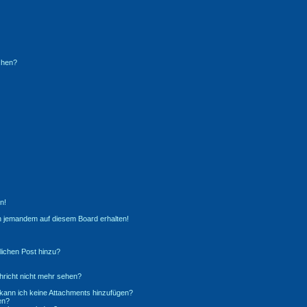
chen?
n!
n jemandem auf diesem Board erhalten!
lichen Post hinzu?
richt nicht mehr sehen?
 kann ich keine Attachments hinzufügen?
en?