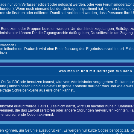
ge nur vom Verfasser editiert oder gelöscht werden, oder vom Forumsmoderator ode
bunden). Wenn noch niemand bei der Umfrage mitgestimmt hat, können User die Um
en sie löschen oder editieren. Damit soll verhindert werden, dass Personen ihre
enutzern oder Gruppen betreten werden. Um dort hineinzugelangen, Beiträge zu l
istrator können Dir die Zugangsrechte dafür geben, Du solltest sie um Zugang bitt
mitmachen?
en teilnehmen. Dadurch wird eine Beeinflussung des Ergebnisses verhindert. Falls 
dazu.
Was man in und mit Beiträgen tun kann
. Ob Du BBCode benutzen kannst, wird vom Administrator vorgegeben. Du kannst es
und ] umschlossen und dies bietet Dir große Kontrolle darüber, was und wie etwas
eiträge Schreiben-Seite aus erreichen kannst..
trator erlaubt wurde. Falls Du es nicht darfst, wirst Du nachher nur ein Klammer-W
emmen, die das Layout zerstören oder andere Störungen hervorrufen könnten. Fall
 entsprechende Option aktivierst.
rden können, um Gefühle auszudrücken. Es werden nur kurze Codes benötigt, z.B. zeig