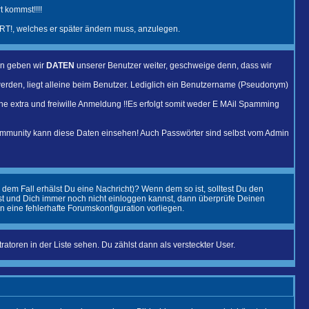
 kommst!!!!
T!, welches er später ändern muss, anzulegen.
en geben wir
DATEN
unserer Benutzer weiter, geschweige denn, dass wir
erden, liegt alleine beim Benutzer. Lediglich ein Benutzername (Pseudonym)
eine extra und freiwille Anmeldung !!Es erfolgt somit weder E MAil Spamming
ommunity kann diese Daten einsehen! Auch Passwörter sind selbst vom Admin
 dem Fall erhälst Du eine Nachricht)? Wenn dem so ist, solltest Du den
ist und Dich immer noch nicht einloggen kannst, dann überprüfe Deinen
n eine fehlerhafte Forumskonfiguration vorliegen.
atoren in der Liste sehen. Du zählst dann als versteckter User.