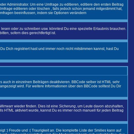
r Administrator. Um eine Umfrage zu editieren, editiere den ersten Beitrag
frage editieren oder löschen , falls jedoch schon jemand mitgestimmt hat,
 Umfragen beeinflussen, indem sie Optionen verändern
esen oder zu schreiben usw. könntest Du eine spezielle Erlaubnis brauchen.
en, sofern dies gerechtfertigt ist.
Du Dich registriert hast und immer noch nicht mitstimmen kannst, hast Du
 auch in einzelnen Beiträgen deaktivieren. BBCode selber ist HTML sehr
 angezeigt wird. Für weitere Informationen über den BBCode solltest Du Dir
irrwarr wieder finden. Dies ist eine
Sicherung
, um Leute davon abzuhalten,
s HTML aktiviert wurde, kannst Du es immer noch manuell für jeden Beitrag
t :) Freude und :( Traurigkeit an. Die komplette Liste der Smilies kann auf