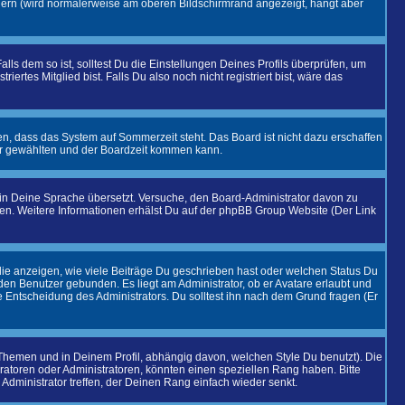
dern (wird normalerweise am oberen Bildschirmrand angezeigt, hängt aber
alls dem so ist, solltest Du die Einstellungen Deines Profils überprüfen, um
iertes Mitglied bist. Falls Du also noch nicht registriert bist, wäre das
en, dass das System auf Sommerzeit steht. Das Board ist nicht dazu erschaffen
r gewählten und der Boardzeit kommen kann.
t in Deine Sprache übersetzt. Versuche, den Board-Administrator davon zu
eiben. Weitere Informationen erhälst Du auf der phpBB Group Website (Der Link
ie anzeigen, wie viele Beiträge Du geschrieben hast oder welchen Status Du
 den Benutzer gebunden. Es liegt am Administrator, ob er Avatare erlaubt und
 Entscheidung des Administrators. Du solltest ihn nach dem Grund fragen (Er
hemen und in Deinem Profil, abhängig davon, welchen Style Du benutzt). Die
toren oder Administratoren, könnten einen speziellen Rang haben. Bitte
Administrator treffen, der Deinen Rang einfach wieder senkt.