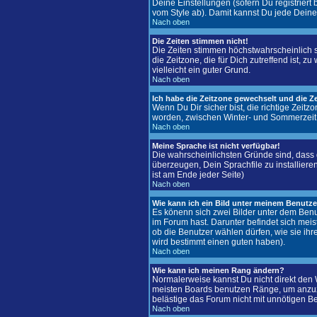
Deine Einstellungen (sofern Du registriert
vom Style ab). Damit kannst Du jede Deine
Nach oben
Die Zeiten stimmen nicht!
Die Zeiten stimmen höchstwahrscheinlich sch
die Zeitzone, die für Dich zutreffend ist, z
vielleicht ein guter Grund.
Nach oben
Ich habe die Zeitzone gewechselt und die Ze
Wenn Du Dir sicher bist, die richtige Zeit
worden, zwischen Winter- und Sommerzeit
Nach oben
Meine Sprache ist nicht verfügbar!
Die wahrscheinlichsten Gründe sind, dass d
überzeugen, Dein Sprachfile zu installiere
ist am Ende jeder Seite)
Nach oben
Wie kann ich ein Bild unter meinem Benut
Es könenn sich zwei Bilder unter dem Benu
im Forum hast. Darunter befindet sich meis
ob die Benutzer wählen dürfen, wie sie ih
wird bestimmt einen guten haben).
Nach oben
Wie kann ich meinen Rang ändern?
Normalerweise kannst Du nicht direkt den
meisten Boards benutzen Ränge, um anzuze
belästige das Forum nicht mit unnötigen B
Nach oben