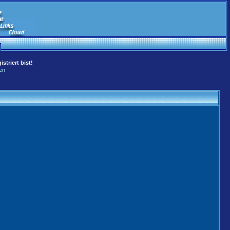
striert bist!
en