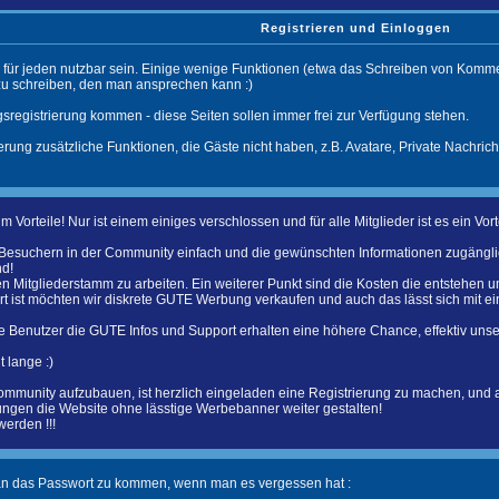
Registrieren und Einloggen
 für jeden nutzbar sein. Einige wenige Funktionen (etwa das Schreiben von Komment
 schreiben, den man ansprechen kann :)
sregistrierung kommen - diese Seiten sollen immer frei zur Verfügung stehen.
erung zusätzliche Funktionen, die Gäste nicht haben, z.B. Avatare, Private Nachrich
m Vorteile! Nur ist einem einiges verschlossen und für alle Mitglieder ist es ein 
 Besuchern in der Community einfach und die gewünschten Informationen zugänglic
nd!
en Mitgliederstamm zu arbeiten. Ein weiterer Punkt sind die Kosten die entstehen 
t ist möchten wir diskrete GUTE Werbung verkaufen und auch das lässt sich mit ein
te Benutzer die GUTE Infos und Support erhalten eine höhere Chance, effektiv uns
 lange :)
ommunity aufzubauen, ist herzlich eingeladen eine Registrierung zu machen, und
ungen die Website ohne lässtige Werbebanner weiter gestalten!
werden !!!
an das Passwort zu kommen, wenn man es vergessen hat :