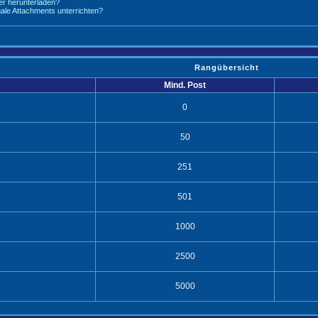
r herunterladen?
legale Attachments unterrichten?
Rangübersicht
Mind. Post
0
50
251
501
1000
2500
5000