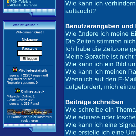
FOH-Teileliste
Wie kann ich verhindern
Aktuelle Umfragen
auftaucht?
Benutzerangaben und 
Wer ist Online ?
Wie ändere ich meine E
Willkommen
Gast
!
Nickname
Die Zeiten stimmen nich
Ich habe die Zeitzone ge
Passwort
Meine Sprache ist nicht 
Wie kann ich ein Bild 
Wie kann ich meinen R
Mitgliederstatistik
Insgesamt
22787
registriert!
Wenn ich auf den E-Mail
Registriert heute:
0
Registriert gestern:
0
aufgefordert, mich einz
Onlinestatistik
Mitglieder Online:
1
Gäste Online:
338
Beiträge schreiben
Insgesamt:
339
Fans!
Wie schreibe ein Thema
Wie editiere oder lösche
Du kannst dich
hier
kostenfrei
registrieren
Wie kann ich eine Sign
Wie erstelle ich eine U