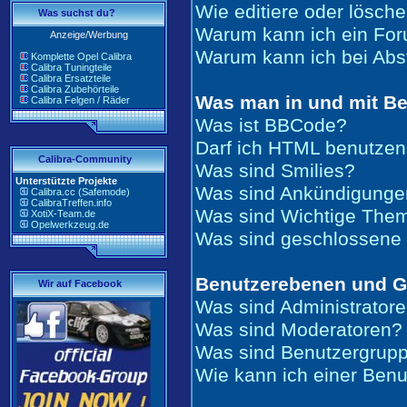
Wie editiere oder lösch
Was suchst du?
Warum kann ich ein For
Anzeige/Werbung
Warum kann ich bei Ab
Komplette Opel Calibra
Calibra Tuningteile
Calibra Ersatzteile
Calibra Zubehörteile
Was man in und mit Be
Calibra Felgen / Räder
Was ist BBCode?
Darf ich HTML benutze
Calibra-Community
Was sind Smilies?
Unterstützte Projekte
Was sind Ankündigunge
Calibra.cc (Safemode)
CalibraTreffen.info
Was sind Wichtige The
XotiX-Team.de
Opelwerkzeug.de
Was sind geschlossen
Benutzerebenen und 
Wir auf Facebook
Was sind Administrator
Was sind Moderatoren?
Was sind Benutzergrup
Wie kann ich einer Benu