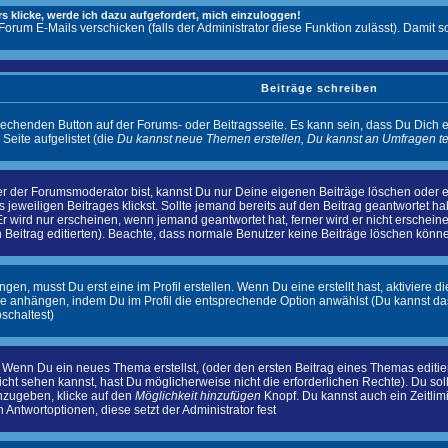
s klicke, werde ich dazu aufgefordert, mich einzuloggen!
 Forum E-Mails verschicken (falls der Administrator diese Funktion zulässt). Dam
Beiträge schreiben
rechenden Button auf der Forums- oder Beitragsseite. Es kann sein, dass Du Dich e
eite aufgelistet (die
Du kannst neue Themen erstellen, Du kannst an Umfragen t
r der Forumsmoderator bist, kannst Du nur Deine eigenen Beiträge löschen oder edi
s jeweiligen Beitrages klickst. Sollte jemand bereits auf den Beitrag geantwortet h
Er wird nur erscheinen, wenn jemand geantwortet hat, ferner wird er nicht erscheinen
n Beitrag editierten). Beachte, dass normale Benutzer keine Beiträge löschen könn
n, musst Du erst eine im Profil erstellen. Wenn Du eine erstellt hast, aktiviere d
ge anhängen, indem Du im Profil die entsprechende Option anwählst (Du kannst d
schaltest)
: Wenn Du ein neues Thema erstellst, (oder den ersten Beitrag eines Themas editiers
nicht sehen kannst, hast Du möglicherweise nicht die erforderlichen Rechte). Du s
nzugeben, klicke auf den
Möglichkeit hinzufügen
Knopf. Du kannst auch ein Zeitlim
Antwortoptionen, diese setzt der Administrator fest