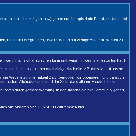
aren, Links hinzufügen, usw) gehen nur für registrierte Benutzer. Und es ist
ten, Eintritt in Usergruppen, usw. Es dauert nur wenige Augenblicke sich zu
Vorteil, wenn man sich ansprechen kann und weiss mit wem man es zu tun hat !!
h zu machen, das hat aber auch einige Nachteile, z.B. dass wir auf unsere
um die Website zu unterhalten! Dafür benötigen wir Sponsoren: und damit die
em festen Mitgliederstamm und der Sicht, dass alle mit Freude hier sind
er Kosten durch gezielte Werbung, in der Branche die zur Community gehört,
 auch alle anderen sind GENAUSO Willkommen hier !!