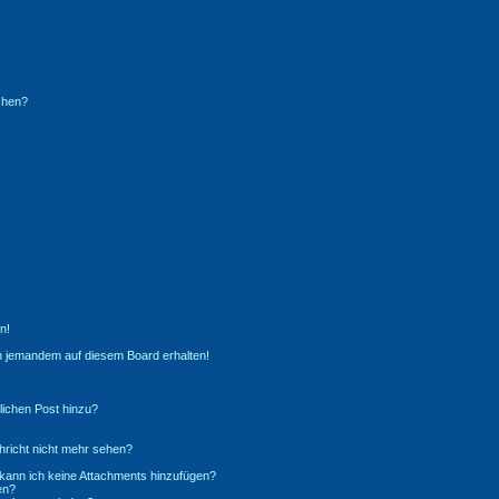
chen?
n!
n jemandem auf diesem Board erhalten!
lichen Post hinzu?
richt nicht mehr sehen?
 kann ich keine Attachments hinzufügen?
en?