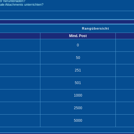
r herunterladen?
legale Attachments unterrichten?
Rangübersicht
Mind. Post
0
50
251
501
1000
2500
5000