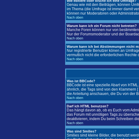
Wie editiere oder lösche ich eine Umfrage?
Genau wie mit den Beiträgen, können Umfra
im Thema (die Umfrage ist immer damit ver
können nur Moderatoren oder Administrator
Nach oben
Warum kann ich ein Forum nicht betreten?
Manche Foren können nur von bestimmten B
Nur der Forumsmoderator und der Boardadmin
Nach oben
Warum kann ich bei Abstimmungen nicht 
Nur registrierte Benutzer könen an Umfrag
vermutlich nicht die erforderlichen Rechte 
Nach oben
Was ist BBCode?
BBCode ist eine spezielle Abart von HTML
ähnlich, die Tags sind von den Klammern [ 
die Anleitung anschauen, die Du von der B
Nach oben
Darf ich HTML benutzen?
Das hängt davon ab, ob es Euch vom Adminis
das Forum mit unnötigen Tags zu überschw
deaktivieren, indem Du beim Schreiben die
Nach oben
Was sind Smilies?
Smilies sind kleine Bilder, die benutzt we