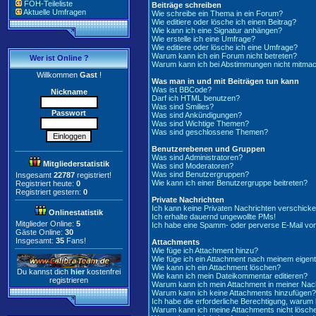
FOH-Teileliste
Beiträge schreiben
Aktuelle Umfragen
Wie schreibe ein Thema in ein Forum?
Wie editiere oder lösche ich einen Beitrag?
Wie kann ich eine Signatur anhängen?
Wie erstelle ich eine Umfrage?
Wie editiere oder lösche ich eine Umfrage?
Warum kann ich ein Forum nicht betreten?
Wer ist Online ?
Warum kann ich bei Abstimmungen nicht mitma
Willkommen
Gast
!
Was man in und mit Beiträgen tun kann
Was ist BBCode?
Nickname
Darf ich HTML benutzen?
Was sind Smilies?
Passwort
Was sind Ankündigungen?
Was sind Wichtige Themen?
Was sind geschlossene Themen?
Benutzerebenen und Gruppen
Was sind Administratoren?
Mitgliederstatistik
Was sind Moderatoren?
Was sind Benutzergruppen?
Insgesamt
22787
registriert!
Wie kann ich einer Benutzergruppe beitreten?
Registriert heute:
0
Registriert gestern:
0
Private Nachrichten
Ich kann keine Privaten Nachrichten verschicke
Onlinestatistik
Ich erhalte dauernd ungewollte PMs!
Mitglieder Online:
5
Ich habe eine Spamm- oder perverse E-Mail vo
Gäste Online:
30
Insgesamt:
35
Fans!
Attachments
Wie füge ich Attachment hinzu?
Wie füge ich ein Attachment nach meinem eigent
Wie kann ich ein Attachment löschen?
Du kannst dich
hier
kostenfrei
Wie kann ich mein Dateikommentar editieren?
registrieren
Warum kann ich mein Attachment in meiner Nach
Warum kann ich keine Attachments hinzufügen?
Ich habe die erforderliche Berechtigung, warum
Warum kann ich meine Attachments nicht lösch