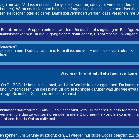
ge nur vom Verfasser editiert oder gelöscht werden, oder vom Forumsmoderator ode
bunden). Wenn noch niemand bei der Umfrage mitgestimmt hat, können User die Um
en sie löschen oder editieren. Damit soll verhindert werden, dass Personen ihre
enutzern oder Gruppen betreten werden. Um dort hineinzugelangen, Beiträge zu l
istrator können Dir die Zugangsrechte dafür geben, Du solltest sie um Zugang bitt
mitmachen?
en teilnehmen. Dadurch wird eine Beeinflussung des Ergebnisses verhindert. Falls 
dazu.
Was man in und mit Beiträgen tun kann
. Ob Du BBCode benutzen kannst, wird vom Administrator vorgegeben. Du kannst es
und ] umschlossen und dies bietet Dir große Kontrolle darüber, was und wie etwas
eiträge Schreiben-Seite aus erreichen kannst..
trator erlaubt wurde. Falls Du es nicht darfst, wirst Du nachher nur ein Klammer-W
emmen, die das Layout zerstören oder andere Störungen hervorrufen könnten. Fall
 entsprechende Option aktivierst.
rden können, um Gefühle auszudrücken. Es werden nur kurze Codes benötigt, z.B. zeig