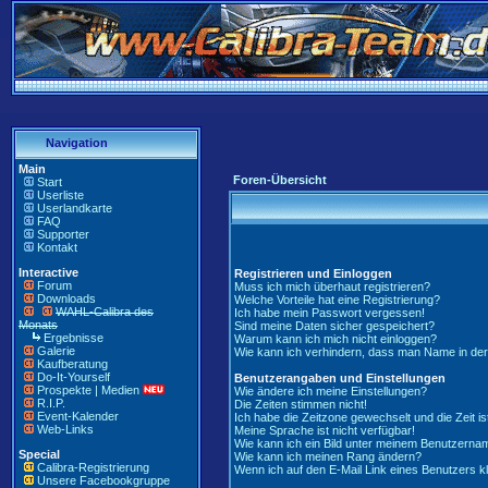
Navigation
Main
Foren-Übersicht
Start
Userliste
Userlandkarte
FAQ
Supporter
Kontakt
Interactive
Registrieren und Einloggen
Forum
Muss ich mich überhaut registrieren?
Downloads
Welche Vorteile hat eine Registrierung?
WAHL-Calibra des
Ich habe mein Passwort vergessen!
Monats
Sind meine Daten sicher gespeichert?
Ergebnisse
Warum kann ich mich nicht einloggen?
Galerie
Wie kann ich verhindern, dass man Name in der '
Kaufberatung
Do-It-Yourself
Benutzerangaben und Einstellungen
Prospekte | Medien
Wie ändere ich meine Einstellungen?
R.I.P.
Die Zeiten stimmen nicht!
Event-Kalender
Ich habe die Zeitzone gewechselt und die Zeit is
Web-Links
Meine Sprache ist nicht verfügbar!
Wie kann ich ein Bild unter meinem Benutzern
Special
Wie kann ich meinen Rang ändern?
Calibra-Registrierung
Wenn ich auf den E-Mail Link eines Benutzers kl
Unsere Facebookgruppe