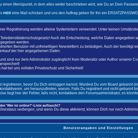
u einen Menüpunkt, in dem alles weiter beschrieben wird, wie Du an Dein Passwort
ns
eine Mail schicken und uns den Auftrag geben für Ihn ein ERSATZPASSWOR
HIER
ner Registrierung werden alleine Systemintern verwendet. Unter keinen Umständ
as Teledienstdatenschutzgesetz! Auch die Entscheidung, welche Daten angegeben w
angegeben werden.
trierten Benutzer mit unfreiwilligen Newslettern zu belästigen. Auch der benötigt 
verkauf der hier angegebenen Daten.
und sind nur dem Adminstrator zugänglich! Kein Moderator oder Author unserer C
gespeichert!
hat bei uns vollsten Privatsschutz und Sicherheit!
st registrieren, bevor Du Dich einloggen kannst. Wurdest Du vom Board gebannt (in
ntaktiveren, um herauszufinden, warum. Falls Du registriert und nicht gebannt b
liegt hier der Fehler, falls nicht, kontaktiere den Forumsadministrator, es könnte
er 'Wer ist online?'-Liste auftaucht?
linestatus verbergen
, und wenn Du diese aktivierst, können Dich nur noch Administr
Benutzerangaben und Einstellungen