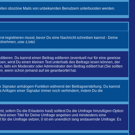
it sollen obszöne Mails von unbekannten Benutzern unterbunden werden.
rst registrieren musst, bevor Du eine Nachricht schreiben kannst - Deine
eilnehmen, usw.
-Liste)
tieren. Du kannst einen Beitrag editieren (eventuell nur für eine gewisse
aben, wirst Du einen kleinen Text unterhalb des Beitrags lesen können, der
, falls ein Moderator oder Administrator den Beitrag editiert hat (Sie sollten
en, wenn schon jemand auf sie geantwortet hat.
ie
Signatur anhängen
-Funktion während der Beitragserstellung. Du kannst
as Anfügen einer Signatur immer noch verhindern, indem Du die
t, sofern Du die Erlaubnis hast) solltest Du die
Umfrage hinzufügen
-Option
olltest einen Titel für Deine Umfrage angeben und mindestens eine
it für die Umfrage setzen, 0 ist ein unendlich lang andauernde Umfrage. Es