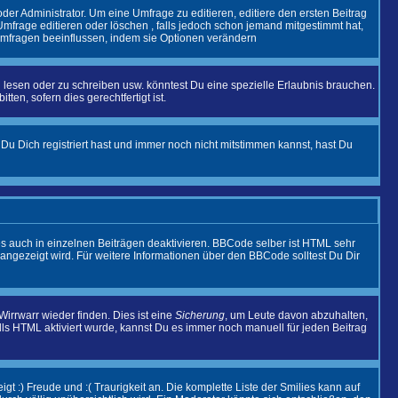
r Administrator. Um eine Umfrage zu editieren, editiere den ersten Beitrag
frage editieren oder löschen , falls jedoch schon jemand mitgestimmt hat,
 Umfragen beeinflussen, indem sie Optionen verändern
esen oder zu schreiben usw. könntest Du eine spezielle Erlaubnis brauchen.
en, sofern dies gerechtfertigt ist.
Du Dich registriert hast und immer noch nicht mitstimmen kannst, hast Du
 auch in einzelnen Beiträgen deaktivieren. BBCode selber ist HTML sehr
 angezeigt wird. Für weitere Informationen über den BBCode solltest Du Dir
irrwarr wieder finden. Dies ist eine
Sicherung
, um Leute davon abzuhalten,
s HTML aktiviert wurde, kannst Du es immer noch manuell für jeden Beitrag
t :) Freude und :( Traurigkeit an. Die komplette Liste der Smilies kann auf