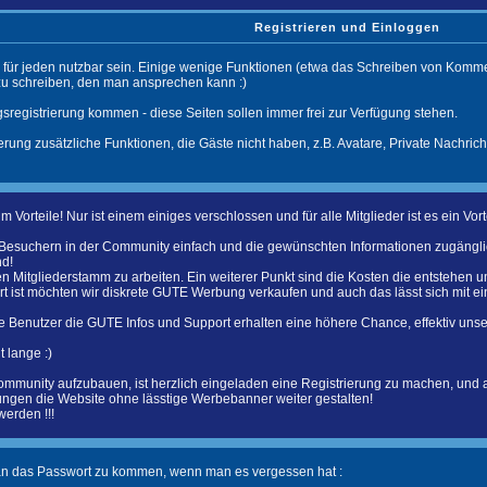
Registrieren und Einloggen
 für jeden nutzbar sein. Einige wenige Funktionen (etwa das Schreiben von Komment
 schreiben, den man ansprechen kann :)
sregistrierung kommen - diese Seiten sollen immer frei zur Verfügung stehen.
erung zusätzliche Funktionen, die Gäste nicht haben, z.B. Avatare, Private Nachrich
m Vorteile! Nur ist einem einiges verschlossen und für alle Mitglieder ist es ein 
 Besuchern in der Community einfach und die gewünschten Informationen zugänglic
nd!
en Mitgliederstamm zu arbeiten. Ein weiterer Punkt sind die Kosten die entstehen 
t ist möchten wir diskrete GUTE Werbung verkaufen und auch das lässt sich mit ein
te Benutzer die GUTE Infos und Support erhalten eine höhere Chance, effektiv uns
 lange :)
ommunity aufzubauen, ist herzlich eingeladen eine Registrierung zu machen, und
ungen die Website ohne lässtige Werbebanner weiter gestalten!
werden !!!
an das Passwort zu kommen, wenn man es vergessen hat :