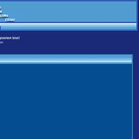
striert bist!
en