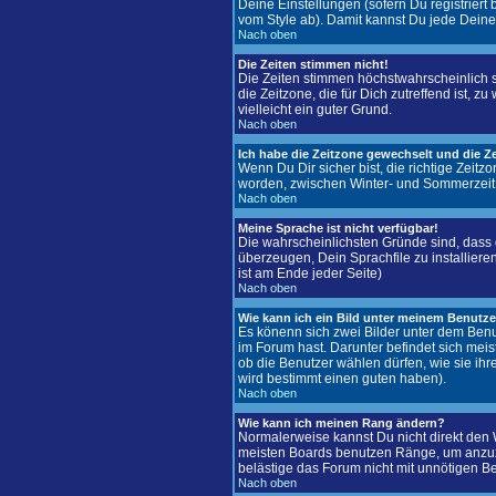
Deine Einstellungen (sofern Du registriert
vom Style ab). Damit kannst Du jede Deine
Nach oben
Die Zeiten stimmen nicht!
Die Zeiten stimmen höchstwahrscheinlich sch
die Zeitzone, die für Dich zutreffend ist, z
vielleicht ein guter Grund.
Nach oben
Ich habe die Zeitzone gewechselt und die Ze
Wenn Du Dir sicher bist, die richtige Zeit
worden, zwischen Winter- und Sommerzeit
Nach oben
Meine Sprache ist nicht verfügbar!
Die wahrscheinlichsten Gründe sind, dass d
überzeugen, Dein Sprachfile zu installiere
ist am Ende jeder Seite)
Nach oben
Wie kann ich ein Bild unter meinem Benut
Es könenn sich zwei Bilder unter dem Benu
im Forum hast. Darunter befindet sich meis
ob die Benutzer wählen dürfen, wie sie ih
wird bestimmt einen guten haben).
Nach oben
Wie kann ich meinen Rang ändern?
Normalerweise kannst Du nicht direkt den
meisten Boards benutzen Ränge, um anzuze
belästige das Forum nicht mit unnötigen B
Nach oben