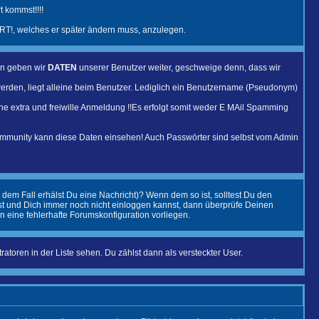
 kommst!!!!
T!, welches er später ändern muss, anzulegen.
en geben wir
DATEN
unserer Benutzer weiter, geschweige denn, dass wir
erden, liegt alleine beim Benutzer. Lediglich ein Benutzername (Pseudonym)
eine extra und freiwille Anmeldung !!Es erfolgt somit weder E MAil Spamming
ommunity kann diese Daten einsehen! Auch Passwörter sind selbst vom Admin
 dem Fall erhälst Du eine Nachricht)? Wenn dem so ist, solltest Du den
ist und Dich immer noch nicht einloggen kannst, dann überprüfe Deinen
n eine fehlerhafte Forumskonfiguration vorliegen.
atoren in der Liste sehen. Du zählst dann als versteckter User.