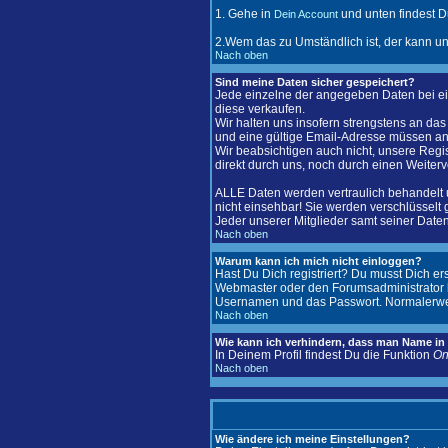
1. Gehe in
und unten findest D
Dein Account
2.Wem das zu Umständlich ist, der kann u
Nach oben
Sind meine Daten sicher gespeichert?
Jede einzelne der angegeben Daten bei ei
diese verkaufen.
Wir halten uns insofern strengstens an d
und eine gültige Email-Adresse müssen 
Wir beabsichtigen auch nicht, unsere Regis
direkt durch uns, noch durch einen Weiter
ALLE Daten werden vertraulich behandelt 
nicht einsehbar! Sie werden verschlüsselt 
Jeder unserer Mitglieder samt seiner Daten 
Nach oben
Warum kann ich mich nicht einloggen?
Hast Du Dich registriert? Du musst Dich er
Webmaster oder den Forumsadministrator ko
Usernamen und das Passwort. Normalerweise 
Nach oben
Wie kann ich verhindern, dass man Name in d
In Deinem Profil findest Du die Funktion
On
Nach oben
Wie ändere ich meine Einstellungen?