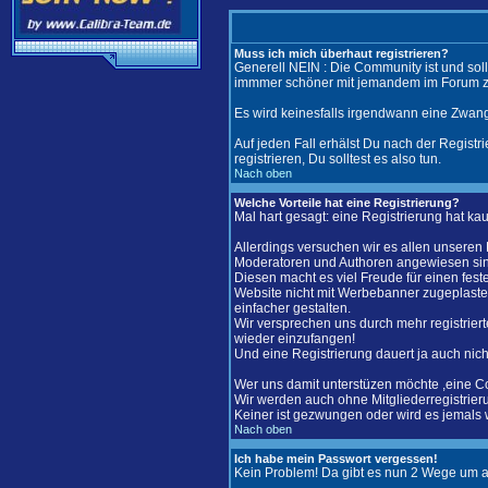
Muss ich mich überhaut registrieren?
Generell NEIN : Die Community ist und soll
immmer schöner mit jemandem im Forum zu
Es wird keinesfalls irgendwann eine Zwang
Auf jeden Fall erhälst Du nach der Registri
registrieren, Du solltest es also tun.
Nach oben
Welche Vorteile hat eine Registrierung?
Mal hart gesagt: eine Registrierung hat kau
Allerdings versuchen wir es allen unseren
Moderatoren und Authoren angewiesen si
Diesen macht es viel Freude für einen fest
Website nicht mit Werbebanner zugeplaster
einfacher gestalten.
Wir versprechen uns durch mehr registrier
wieder einzufangen!
Und eine Registrierung dauert ja auch nicht
Wer uns damit unterstüzen möchte ,eine C
Wir werden auch ohne Mitgliederregistrier
Keiner ist gezwungen oder wird es jemals 
Nach oben
Ich habe mein Passwort vergessen!
Kein Problem! Da gibt es nun 2 Wege um 