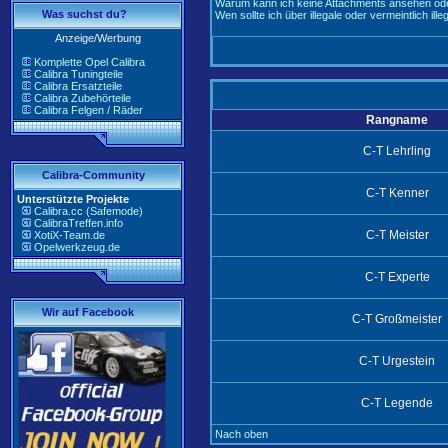
Warum kann ich keine Attachments ansehen ode
Was suchst du?
Wen sollte ich über illegale oder vermeintlich il
Anzeige/Werbung
Komplette Opel Calibra
Calibra Tuningteile
Calibra Ersatzteile
Calibra Zubehörteile
Calibra Felgen / Räder
Rangname
C-T Lehrling
Calibra-Community
C-T Kenner
Unterstützte Projekte
Calibra.cc (Safemode)
CalibraTreffen.info
C-T Meister
XotiX-Team.de
Opelwerkzeug.de
C-T Experte
Wir auf Facebook
C-T Großmeister
C-T Urgestein
C-T Legende
Nach oben