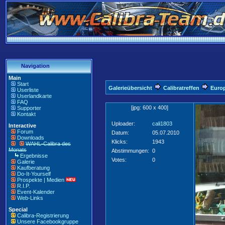
Navigation
Main
Start
Galerieübersicht
Calibratreffen
Europ
Userliste
Userlandkarte
FAQ
[jpg: 600 x 400]
Supporter
Kontakt
Uploader:
cali1803
Interactive
Forum
Datum:
05.07.2010
Downloads
Klicks:
1943
WAHL-Calibra des
Monats
Abstimmungen:
0
Ergebnisse
Votes:
0
Galerie
Kaufberatung
Do-It-Yourself
Prospekte | Medien
R.I.P.
Event-Kalender
Web-Links
Special
Calibra-Registrierung
Unsere Facebookgruppe