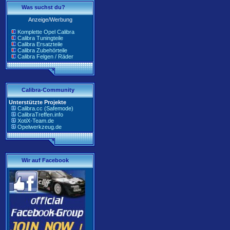
Was suchst du?
Anzeige/Werbung
Komplette Opel Calibra
Calibra Tuningteile
Calibra Ersatzteile
Calibra Zubehörteile
Calibra Felgen / Räder
Calibra-Community
Unterstützte Projekte
Calibra.cc (Safemode)
CalibraTreffen.info
XotiX-Team.de
Opelwerkzeug.de
Wir auf Facebook