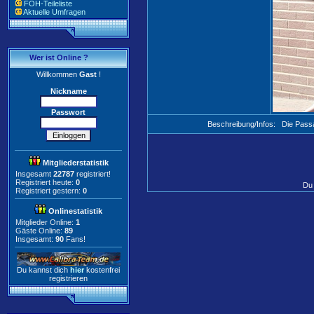
FOH-Teileliste
Aktuelle Umfragen
Wer ist Online ?
Willkommen
Gast
!
Nickname
Passwort
Beschreibung/Infos:
Die Passa
Mitgliederstatistik
Insgesamt
22787
registriert!
Registriert heute:
0
Du 
Registriert gestern:
0
Onlinestatistik
Mitglieder Online:
1
Gäste Online:
89
Insgesamt:
90
Fans!
Du kannst dich
hier
kostenfrei
registrieren