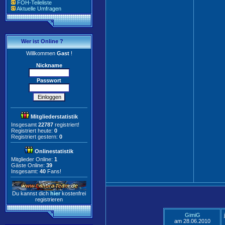
FOH-Teileliste
Aktuelle Umfragen
Wer ist Online ?
Willkommen
Gast
!
Nickname
Passwort
Mitgliederstatistik
Insgesamt
22787
registriert!
Registriert heute:
0
Registriert gestern:
0
Onlinestatistik
Mitglieder Online:
1
Gäste Online:
39
Insgesamt:
40
Fans!
Du kannst dich
hier
kostenfrei
registrieren
GimiG
am 28.06.2010