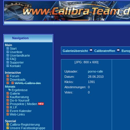
Navigation
Main
Start
Galerieübersicht
Calibratreffen
Europ
Userliste
Userlandkarte
FAQ
[JPG: 800 x 600]
Supporter
Kontakt
Uploader:
porno-ralle
Interactive
Forum
Datum:
28.06.2010
Downloads
Klicks:
1391
WAHL-Calibra des
Monats
Abstimmungen:
0
Ergebnisse
Votes:
0
Galerie
Kaufberatung
Do-It-Yourself
Prospekte | Medien
R.I.P.
Event-Kalender
Web-Links
Special
Calibra-Registrierung
Unsere Facebookgruppe