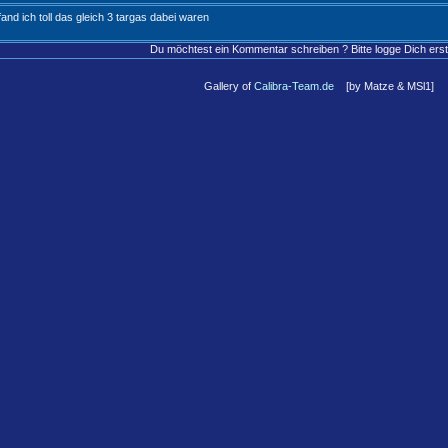
fand ich toll das gleich 3 targas dabei waren
Du möchtest ein Kommentar schreiben ? Bitte logge Dich ers
Gallery of
Calibra-Team.de
[by Matze & MSl1]