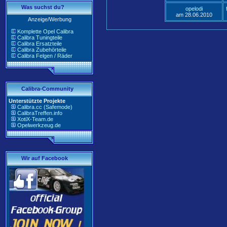
Was suchst du?
opelodi
am 28.06.2010
Anzeige/Werbung
Komplette Opel Calibra
Calibra Tuningteile
Calibra Ersatzteile
Calibra Zubehörteile
Calibra Felgen / Räder
Calibra-Community
Unterstützte Projekte
Calibra.cc (Safemode)
CalibraTreffen.info
XotiX-Team.de
Opelwerkzeug.de
Wir auf Facebook