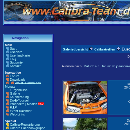
Navigation
Main
Start
Euro
Galerieübersicht
Calibratreffen
Userliste
Userlandkarte
D
FAQ
Supporter
Kontakt
Auflisten nach:
Datum: auf
Datum: ab
(Standard
Interactive
Forum
Downloads
WAHL-Calibra des
D
Monats
28.
Ergebnisse
Galerie
Kaufberatung
Do-It-Yourself
K
Prospekte | Medien
R.I.P.
Event-Kalender
Web-Links
D
Special
28.
Calibra-Registrierung
Unsere Facebookgruppe