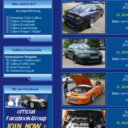
Was suchst du?
D
28.
Anzeige/Werbung
13_201
Komplette Opel Calibra
Calibra Tuningteile
Bilder von
Calibra Ersatzteile
Calibra Zubehörteile
K
Calibra Felgen / Räder
D
28.
Calibra-Community
12_201
Unterstützte Projekte
Bilder von
Calibra.cc (Safemode)
CalibraTreffen.info
K
XotiX-Team.de
Opelwerkzeug.de
D
28.
11_201
Wir auf Facebook
Bilder von
K
D
28.
10_201