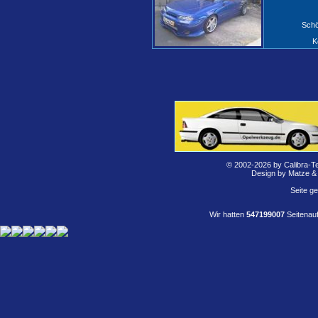
Schö
K
© 2002-2026 by Calibra-T
Design by Matze &
Seite g
Wir hatten
547199007
Seitenauf