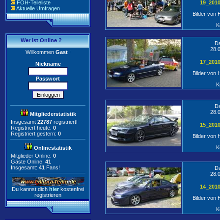
FOH-Teileliste
19_201
Aktuelle Umfragen
Bilder von
K
Wer ist Online ?
D
28.
Willkommen
Gast
!
17_201
Nickname
Bilder von
Passwort
K
D
28.
Mitgliederstatistik
Insgesamt
22787
registriert!
15_201
Registriert heute:
0
Registriert gestern:
0
Bilder von
K
Onlinestatistik
Mitglieder Online:
0
Gäste Online:
41
Insgesamt:
41
Fans!
D
28.
14_201
Du kannst dich
hier
kostenfrei
registrieren
Bilder von
K