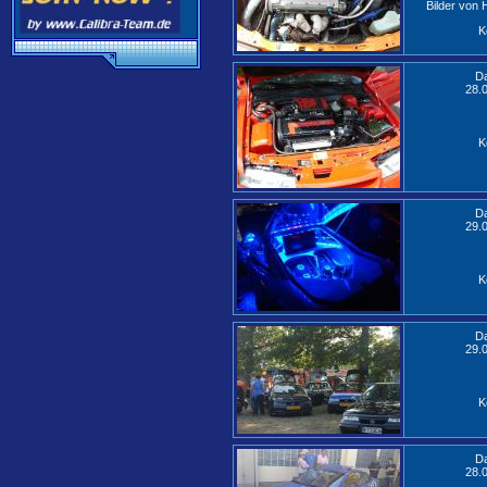
Bilder von
K
D
28.
K
D
29.
K
D
29.
K
D
28.