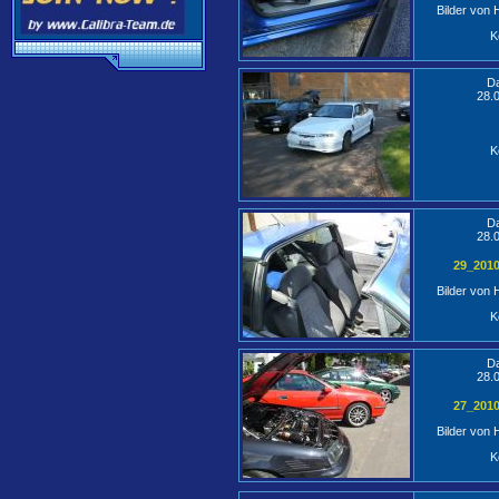
Bilder von
K
D
28.
K
D
28.
29_201
Bilder von
K
D
28.
27_201
Bilder von
K