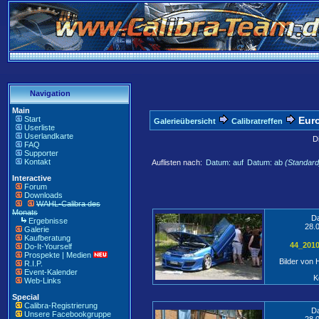
Navigation
Main
Start
Euro
Galerieübersicht
Calibratreffen
Userliste
Userlandkarte
D
FAQ
Supporter
Kontakt
Auflisten nach:
Datum: auf
Datum: ab
(Standard
Interactive
Forum
Downloads
WAHL-Calibra des
Monats
D
Ergebnisse
28.
Galerie
Kaufberatung
44_201
Do-It-Yourself
Prospekte | Medien
Bilder von
R.I.P.
Event-Kalender
K
Web-Links
Special
Calibra-Registrierung
D
Unsere Facebookgruppe