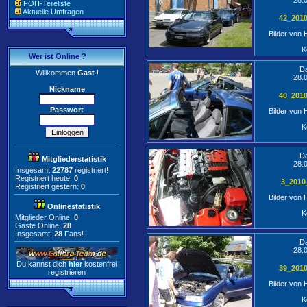
28.
FOH-Teileliste
Aktuelle Umfragen
42_201
Bilder von
K
Wer ist Online ?
D
Willkommen
Gast
!
28.
Nickname
40_201
Passwort
Bilder von
K
D
Mitgliederstatistik
28.
Insgesamt
22787
registriert!
Registriert heute:
0
3_2010
Registriert gestern:
0
Bilder von
Onlinestatistik
K
Mitglieder Online:
0
Gäste Online:
28
Insgesamt:
28
Fans!
D
28.
Du kannst dich
hier
kostenfrei
39_201
registrieren
Bilder von
K