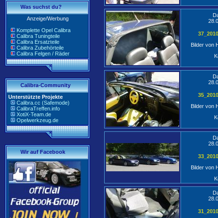
Was suchst du?
D
Anzeige/Werbung
28.
Komplette Opel Calibra
37_201
Calibra Tuningteile
Calibra Ersatzteile
Bilder von
Calibra Zubehörteile
Calibra Felgen / Räder
K
D
28.
Calibra-Community
35_201
Unterstützte Projekte
Calibra.cc (Safemode)
Bilder von
CalibraTreffen.info
XotiX-Team.de
K
Opelwerkzeug.de
D
28.
Wir auf Facebook
33_201
Bilder von
K
D
28.
31_201