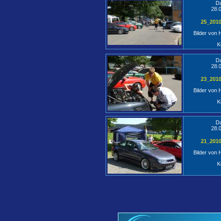
D
28.
25_201
Bilder von
K
D
28.
23_201
Bilder von
K
D
28.
21_201
Bilder von
K