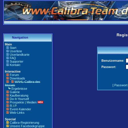
Regis
Navigation
Main
Start
Userliste
Userlandkarte
FAQ
Benutzername
:
Supporter
Kontakt
Passwort
:
Interactive
Forum
Downloads
WAHL-Calibra des
Monats
[
Passwort
Ergebnisse
Galerie
Kaufberatung
Do-It-Yourself
Prospekte | Medien
R.I.P.
Event-Kalender
Web-Links
Special
Calibra-Registrierung
Unsere Facebookgruppe