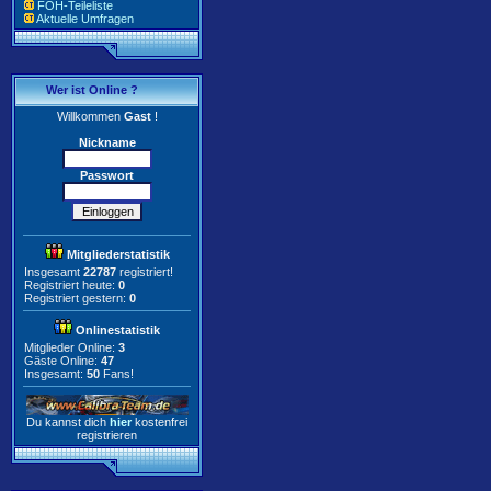
FOH-Teileliste
Aktuelle Umfragen
Wer ist Online ?
Willkommen
Gast
!
Nickname
Passwort
Mitgliederstatistik
Insgesamt
22787
registriert!
Registriert heute:
0
Registriert gestern:
0
Onlinestatistik
Mitglieder Online:
3
Gäste Online:
47
Insgesamt:
50
Fans!
Du kannst dich
hier
kostenfrei
registrieren