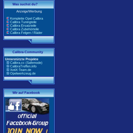
Was suchst du?
Anzeige/Werbung
Komplette Opel Calibra
Calibra Tuningteile
Calibra Ersatzteile
Calibra Zubehörteile
Calibra Felgen / Räder
Calibra-Community
Unterstützte Projekte
Calibra.cc (Safemode)
CalibraTreffen.info
XotiX-Team.de
Opelwerkzeug.de
Wir auf Facebook