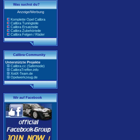
Was suchst du?
Anzeige/Werbung
Komplette Opel Calibra
Calibra Tuningteile
Calibra Ersatzteile
Calibra Zubehörteile
Calibra Felgen / Räder
Calibra-Community
Unterstützte Projekte
Calibra.cc (Safemode)
CalibraTreffen.info
XotiX-Team.de
Opelwerkzeug.de
Wir auf Facebook