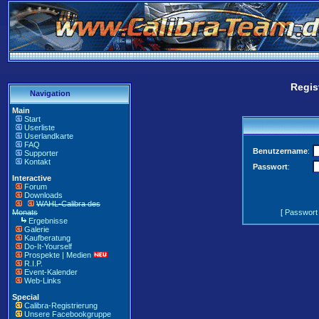
Regis
Navigation
Main
Start
Userliste
Userlandkarte
FAQ
Benutzername
:
Supporter
Kontakt
Passwort
:
Interactive
Forum
Downloads
WAHL-Calibra des
Monats
[
Passwort
Ergebnisse
Galerie
Kaufberatung
Do-It-Yourself
Prospekte | Medien
R.I.P.
Event-Kalender
Web-Links
Special
Calibra-Registrierung
Unsere Facebookgruppe