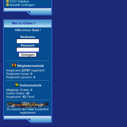
FOH-Teileliste
Aktuelle Umfragen
Wer ist Online ?
Willkommen
Gast
!
Nickname
Passwort
Mitgliederstatistik
Insgesamt
22787
registriert!
Registriert heute:
0
Registriert gestern:
0
Onlinestatistik
Mitglieder Online:
0
Gäste Online:
42
Insgesamt:
42
Fans!
Du kannst dich
hier
kostenfrei
registrieren