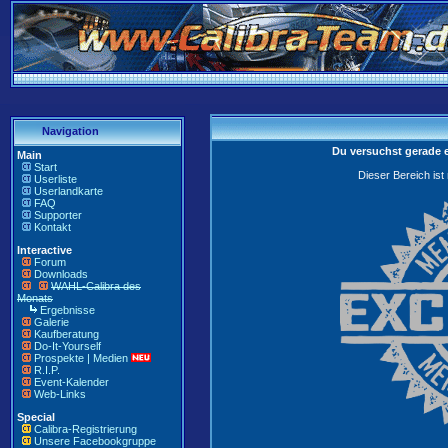
Navigation
Du versuchst gerade 
Main
Start
Dieser Bereich ist
Userliste
Userlandkarte
FAQ
Supporter
Kontakt
Interactive
Forum
Downloads
WAHL-Calibra des
Monats
Ergebnisse
Galerie
Kaufberatung
Do-It-Yourself
Prospekte | Medien
R.I.P.
Event-Kalender
Web-Links
Special
Calibra-Registrierung
Unsere Facebookgruppe