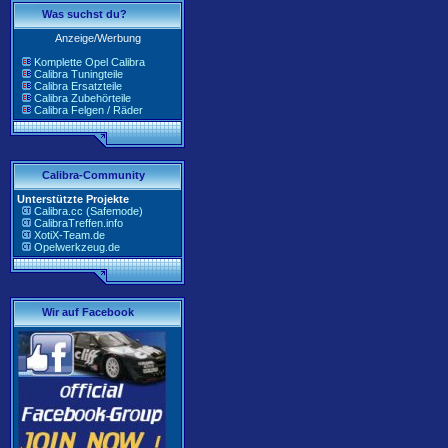
Was suchst du?
Anzeige/Werbung
Komplette Opel Calibra
Calibra Tuningteile
Calibra Ersatzteile
Calibra Zubehörteile
Calibra Felgen / Räder
Calibra-Community
Unterstützte Projekte
Calibra.cc (Safemode)
CalibraTreffen.info
XotiX-Team.de
Opelwerkzeug.de
Wir auf Facebook