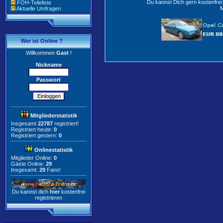
Du kannst Dich gern kostenfre
FOH-Teileliste
M
Aktuelle Umfragen
Wer ist Online ?
Willkommen
Gast
!
Nickname
Passwort
Mitgliederstatistik
Insgesamt
22787
registriert!
Registriert heute:
0
Registriert gestern:
0
Onlinestatistik
Mitglieder Online:
0
Gäste Online:
29
Insgesamt:
29
Fans!
Du kannst dich
hier
kostenfrei
registrieren