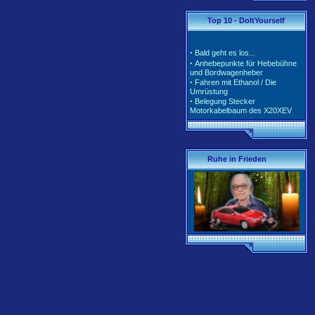
·
·
Tarife und Klassen für
Top 10 - DoItYourself
2020/2021
·
Tarife und Klassen für
2018/2019
·
Bald geht es los...
·
Tarife und Klassen für
·
Anhebepunkte für Hebebühne
2017/2018
und Bordwagenheber
·
Unterschiedliche Software der
·
Fahren mit Ethanol / Die
Motorsteuerung inkl. Teile-Nr.
Umrüstung
·
Belegung Stecker
Motorkabelbaum des X20XEV
·
Radlagerwechsel an der
Calibra 4x4 - Hinterachse
·
Gerissene Krümmer beim
X20XEV- Ursache und Abhilfe
·
Klimaanlage - So wird richtig
Ruhe in Frieden
befüllt
·
Anleitung zum Ausbau der
Pendelstütze (Querlenker/Stabi-
Bereich)
·
Anleitung zum Umbau des
Lenkrads auf das Corsa-B-
Facelift Modell
·
Anleitung zur Beleuchtung des
Schiebedachschalters mit LED