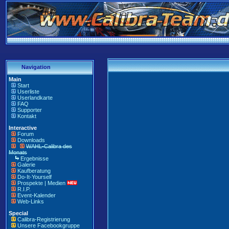
Navigation
Main
Start
Userliste
Userlandkarte
FAQ
Supporter
Kontakt
Interactive
Forum
Downloads
WAHL-Calibra des
Monats
Ergebnisse
Galerie
Kaufberatung
Do-It-Yourself
Prospekte | Medien
R.I.P.
Event-Kalender
Web-Links
Special
Calibra-Registrierung
Unsere Facebookgruppe