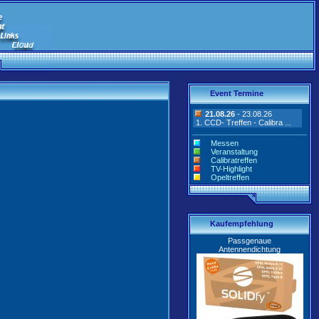
Event Termine
21.08.26
- 23.08.26
1. CCD- Treffen - Calibra ...
Messen
Veranstaltung
Calibratreffen
TV-Highlight
Opeltreffen
Kaufempfehlung
Passgenaue
Antennendichtung