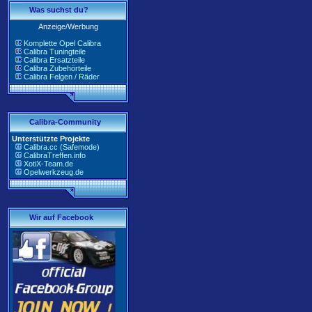
Was suchst du?
Anzeige/Werbung
Komplette Opel Calibra
Calibra Tuningteile
Calibra Ersatzteile
Calibra Zubehörteile
Calibra Felgen / Räder
Calibra-Community
Unterstützte Projekte
Calibra.cc (Safemode)
CalibraTreffen.info
XotiX-Team.de
Opelwerkzeug.de
Wir auf Facebook