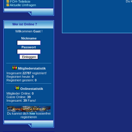
Du k
FOH-Teileliste
Aktuelle Umfragen
Wer ist Online ?
Willkommen
Gast
!
Nickname
Passwort
Mitgliederstatistik
Insgesamt
22787
registriert!
Registriert heute:
0
Registriert gestern:
0
Onlinestatistik
Mitglieder Online:
0
Gäste Online:
39
Insgesamt:
39
Fans!
Du kannst dich
hier
kostenfrei
registrieren