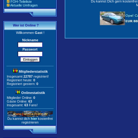
Du kannst Dich gern kostenfre
FOH-Teileliste
M
Aktuelle Umfragen
Wer ist Online ?
Willkommen
Gast
!
Nickname
Passwort
Mitgliederstatistik
Insgesamt
22787
registriert!
Registriert heute:
0
Registriert gestern:
0
Onlinestatistik
Mitglieder Online:
0
Gäste Online:
63
Insgesamt:
63
Fans!
Du kannst dich
hier
kostenfrei
registrieren