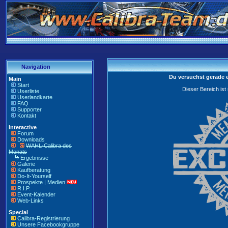
Navigation
Du versuchst gerade 
Main
Start
Dieser Bereich ist
Userliste
Userlandkarte
FAQ
Supporter
Kontakt
Interactive
Forum
Downloads
WAHL-Calibra des
Monats
Ergebnisse
Galerie
Kaufberatung
Do-It-Yourself
Prospekte | Medien
R.I.P.
Event-Kalender
Web-Links
Special
Calibra-Registrierung
Unsere Facebookgruppe