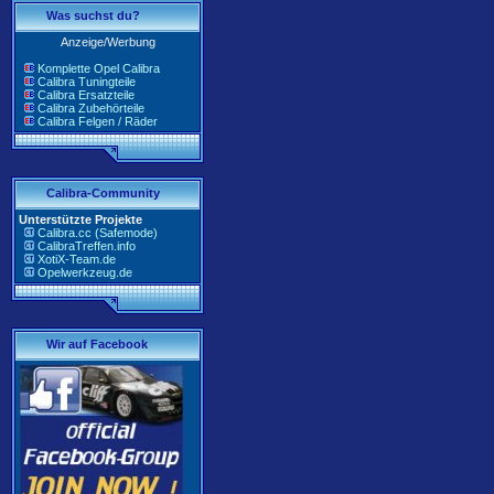
Was suchst du?
Anzeige/Werbung
Komplette Opel Calibra
Calibra Tuningteile
Calibra Ersatzteile
Calibra Zubehörteile
Calibra Felgen / Räder
Calibra-Community
Unterstützte Projekte
Calibra.cc (Safemode)
CalibraTreffen.info
XotiX-Team.de
Opelwerkzeug.de
Wir auf Facebook