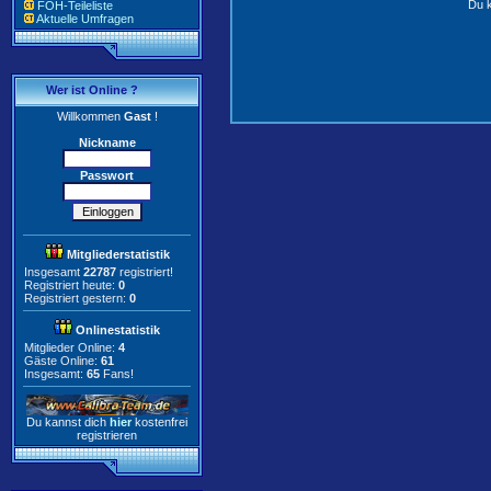
Du k
FOH-Teileliste
Aktuelle Umfragen
Wer ist Online ?
Willkommen
Gast
!
Nickname
Passwort
Mitgliederstatistik
Insgesamt
22787
registriert!
Registriert heute:
0
Registriert gestern:
0
Onlinestatistik
Mitglieder Online:
4
Gäste Online:
61
Insgesamt:
65
Fans!
Du kannst dich
hier
kostenfrei
registrieren