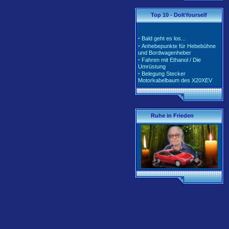
·
·
Tarife und Klassen für
Top 10 - DoItYourself
2020/2021
·
Tarife und Klassen für
2018/2019
·
Bald geht es los...
·
Tarife und Klassen für
·
Anhebepunkte für Hebebühne
2017/2018
und Bordwagenheber
·
Unterschiedliche Software der
·
Fahren mit Ethanol / Die
Motorsteuerung inkl. Teile-Nr.
Umrüstung
·
Belegung Stecker
Motorkabelbaum des X20XEV
·
Radlagerwechsel an der
Calibra 4x4 - Hinterachse
·
Gerissene Krümmer beim
X20XEV- Ursache und Abhilfe
·
Klimaanlage - So wird richtig
Ruhe in Frieden
befüllt
·
Anleitung zum Ausbau der
Pendelstütze (Querlenker/Stabi-
Bereich)
·
Anleitung zum Umbau des
Lenkrads auf das Corsa-B-
Facelift Modell
·
Anleitung zur Beleuchtung des
Schiebedachschalters mit LED