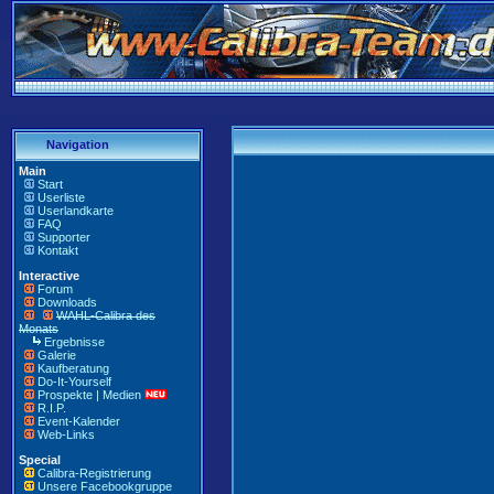
Navigation
Main
Start
Userliste
Userlandkarte
FAQ
Supporter
Kontakt
Interactive
Forum
Downloads
WAHL-Calibra des
Monats
Ergebnisse
Galerie
Kaufberatung
Do-It-Yourself
Prospekte | Medien
R.I.P.
Event-Kalender
Web-Links
Special
Calibra-Registrierung
Unsere Facebookgruppe