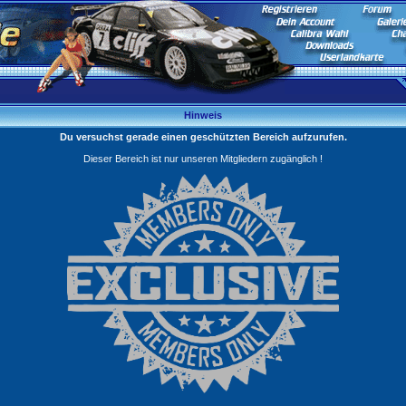
Hinweis
Du versuchst gerade einen geschützten Bereich aufzurufen.
Dieser Bereich ist nur unseren Mitgliedern zugänglich !