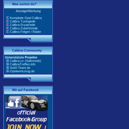
Was suchst du?
Anzeige/Werbung
Komplette Opel Calibra
Calibra Tuningteile
Calibra Ersatzteile
Calibra Zubehörteile
Calibra Felgen / Räder
Calibra-Community
Unterstützte Projekte
Calibra.cc (Safemode)
CalibraTreffen.info
XotiX-Team.de
Opelwerkzeug.de
Wir auf Facebook