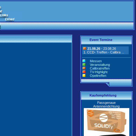
Event Termine
21.08.26
- 23.08.26
1. CCD- Treffen - Calibra ...
Messen
Veranstaltung
Calibratreffen
TV-Highlight
Opeltreffen
Kaufempfehlung
Passgenaue
Antennendichtung