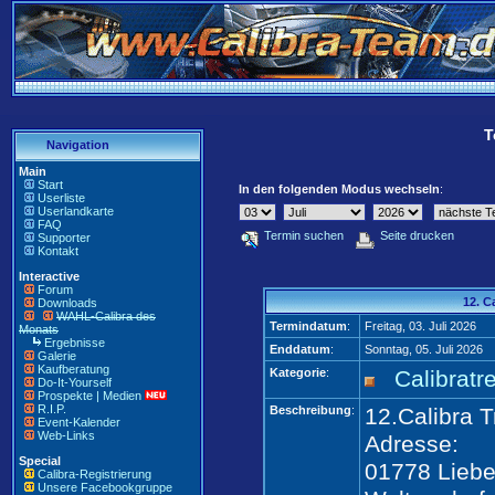
T
Navigation
Main
Start
In den folgenden Modus wechseln
:
Userliste
Userlandkarte
FAQ
Termin suchen
Seite drucken
Supporter
Kontakt
Interactive
Forum
12. C
Downloads
WAHL-Calibra des
Termindatum
:
Freitag, 03. Juli 2026
Monats
Ergebnisse
Enddatum
:
Sonntag, 05. Juli 2026
Galerie
Kaufberatung
Kategorie
:
Calibratr
Do-It-Yourself
Prospekte | Medien
R.I.P.
Beschreibung
:
12.Calibra 
Event-Kalender
Web-Links
Adresse:
Special
01778 Liebe
Calibra-Registrierung
Unsere Facebookgruppe