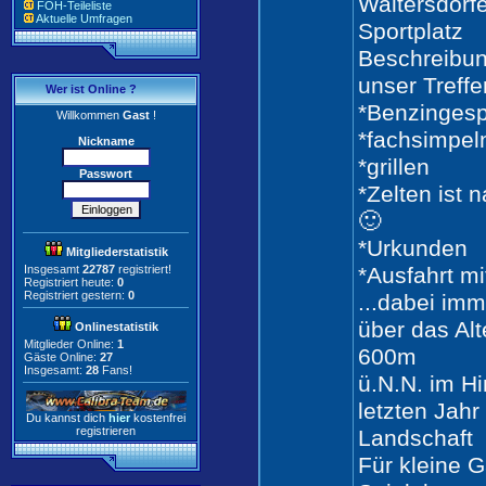
Waltersdorf
FOH-Teileliste
Aktuelle Umfragen
Sportplatz
Beschreibun
unser Treffe
Wer ist Online ?
*Benzingesp
Willkommen
Gast
!
*fachsimpel
Nickname
*grillen
Passwort
*Zelten ist 
🙂
*Urkunden
Mitgliederstatistik
Insgesamt
22787
registriert!
*Ausfahrt m
Registriert heute:
0
Registriert gestern:
0
...dabei imm
über das Al
Onlinestatistik
Mitglieder Online:
1
600m
Gäste Online:
27
Insgesamt:
28
Fans!
ü.N.N. im Hi
letzten Jahr
Du kannst dich
hier
kostenfrei
registrieren
Landschaft
Für kleine G