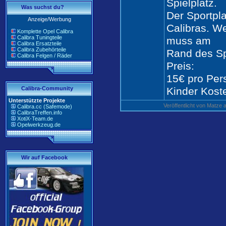
Spielplatz.
Was suchst du?
Der Sportpla
Anzeige/Werbung
Calibras. We
Komplette Opel Calibra
Calibra Tuningteile
muss am
Calibra Ersatzteile
Calibra Zubehörteile
Rand des Sp
Calibra Felgen / Räder
Preis:
15€ pro Per
Calibra-Community
Kinder Koste
Unterstützte Projekte
Veröffentlicht von Matz
Calibra.cc (Safemode)
CalibraTreffen.info
XotiX-Team.de
Opelwerkzeug.de
Wir auf Facebook