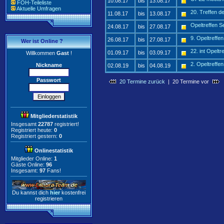
10.08.17
bis
13.08.17
FOH-Teileliste
Aktuelle Umfragen
20. Treffen d
11.08.17
bis
13.08.17
Opeltreffen S
24.08.17
bis
27.08.17
9. Opeltreffe
26.08.17
bis
27.08.17
Wer ist Online ?
22. int Opelt
01.09.17
bis
03.09.17
Willkommen
Gast
!
2. Opeltreffe
Nickname
02.08.19
bis
04.08.19
Passwort
20 Termine zurück
| 20 Termine vor
Mitgliederstatistik
Insgesamt
22787
registriert!
Registriert heute:
0
Registriert gestern:
0
Onlinestatistik
Mitglieder Online:
1
Gäste Online:
96
Insgesamt:
97
Fans!
Du kannst dich
hier
kostenfrei
registrieren