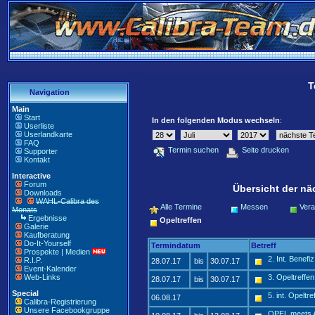
T
Navigation
Main
Start
In den folgenden Modus wechseln
:
Userliste
Userlandkarte
FAQ
Termin suchen
Seite drucken
Supporter
Kontakt
Interactive
Forum
Übersicht der nä
Downloads
WAHL-Calibra des
Alle Termine
Messen
Vera
Monats
Ergebnisse
Opeltreffen
Galerie
Kaufberatung
Do-It-Yourself
Termindatum
Betreff
Prospekte | Medien
2. Int. Benef
R.I.P.
28.07.17
bis
30.07.17
Event-Kalender
Web-Links
3. Opeltreffe
28.07.17
bis
30.07.17
Special
5. int. Opeltr
06.08.17
Calibra-Registrierung
Unsere Facebookgruppe
OPEL meets A