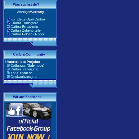
Was suchst du?
Anzeige/Werbung
Komplette Opel Calibra
Calibra Tuningteile
Calibra Ersatzteile
Calibra Zubehörteile
Calibra Felgen / Räder
Calibra-Community
Unterstützte Projekte
Calibra.cc (Safemode)
CalibraTreffen.info
XotiX-Team.de
Opelwerkzeug.de
Wir auf Facebook