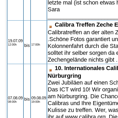
letzte mal (ist schon etwas h
Sara
______________________
Calibra Treffen Zeche 
Calibratreffen an der alten
.Schöne Fotos garantiert u
19.07.09
Kolonnenfahrt durch die Sta
12:00h
17:00h
bis
solltet ihr selber sorgen da
Zechengelände nichts gibt .
10. Internationales Cal
Nürburgring
Zwei Jubiläen auf einen Sch
Das ICT wird 10! Wir organis
am Nürburgring. Die Chance
07.08.09
09.08.09
bis
Calibras und Ihre Eigentüme
08:00h
19:00h
Kulisse zu treffen. Wer, wa
ihr auf www.calibra.org. Di