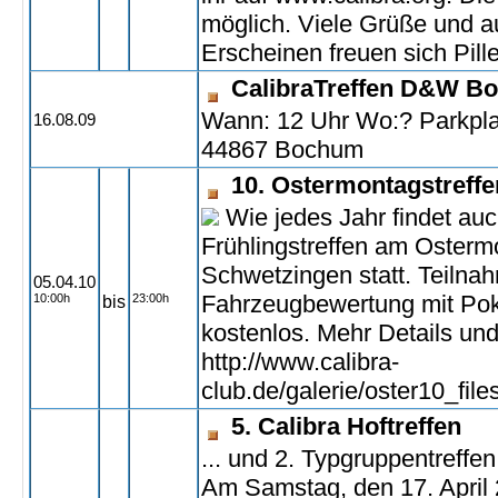
möglich. Viele Grüße und au
Erscheinen freuen sich Pill
CalibraTreffen D&W B
Wann: 12 Uhr Wo:? Parkp
16.08.09
44867 Bochum
10. Ostermontagstreffe
Wie jedes Jahr findet auc
Frühlingstreffen am Ostermo
Schwetzingen statt. Teilnahm
05.04.10
Fahrzeugbewertung mit Poka
10:00h
23:00h
bis
kostenlos. Mehr Details und
http://www.calibra-
club.de/galerie/oster10_fil
5. Calibra Hoftreffen
... und 2. Typgruppentreffen
Am Samstag, den 17. April 