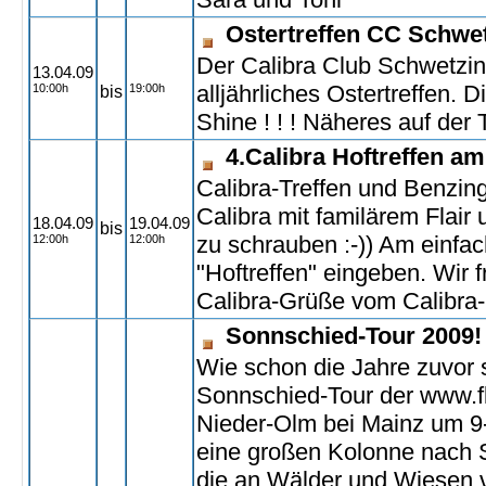
Ostertreffen CC Schwe
Der Calibra Club Schwetzin
13.04.09
alljährliches Ostertreffen.
10:00h
19:00h
bis
Shine ! ! ! Näheres auf der 
4.Calibra Hoftreffen am
Calibra-Treffen und Benzi
Calibra mit familärem Flair
18.04.09
19.04.09
bis
zu schrauben :-)) Am einfa
12:00h
12:00h
"Hoftreffen" eingeben. Wir 
Calibra-Grüße vom Calibra-
Sonnschied-Tour 2009!
Wie schon die Jahre zuvor s
Sonnschied-Tour der www.fly
Nieder-Olm bei Mainz um 9
eine großen Kolonne nach 
die an Wälder und Wiesen v