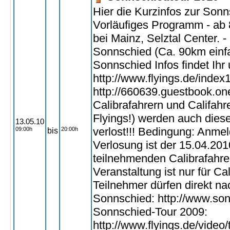
Hier die Kurzinfos zur Son
Vorläufiges Programm - ab 8
bei Mainz, Selztal Center. -
Sonnschied (Ca. 90km einfa
Sonnschied Infos findet Ihr 
http://www.flyings.de/inde
http://660639.guestbook.on
Calibrafahrern und Califahr
Flyings!) werden auch dies
13.05.10
verlost!!! Bedingung: Anmel
09:00h
20:00h
bis
Verlosung ist der 15.04.201
teilnehmenden Calibrafahrer
Veranstaltung ist nur für Ca
Teilnehmer dürfen direkt 
Sonnschied: http://www.son
Sonnschied-Tour 2009:
http://www.flyings.de/video