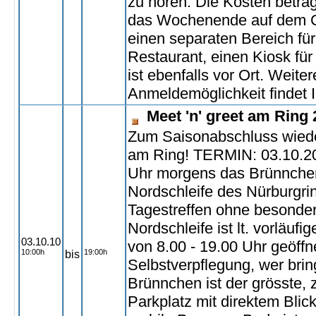
zu hören. Die Kosten betra
das Wochenende auf dem Ca
einen separaten Bereich für
Restaurant, einen Kiosk für
ist ebenfalls vor Ort. Weite
Anmeldemöglichkeit findet I
Meet 'n' greet am Ring
Zum Saisonabschluss wieder
am Ring! TERMIN: 03.10.201
Uhr morgens das Brünnchen
Nordschleife des Nürburgrin
Tagestreffen ohne besonde
Nordschleife ist lt. vorläuf
03.10.10
von 8.00 - 19.00 Uhr geöffnet
10:00h
19:00h
bis
Selbstverpflegung, wer brin
Brünnchen ist der grösst
Parkplatz mit direktem Blick