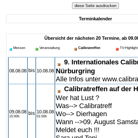
Terminkalender
Übersicht der nächsten 20 Termine, ab 09.08
Messen
Veranstaltung
Calibratreffen
TV-Highlight
9. Internationales Cali
Nürburgring
bis
08.08.08
10.08.08
Alle Infos unter www.calibra
Calibratreffen auf der 
Wer hat Lust ?
Was--> Calibratreff
09.08.08
10.08.08
Wo--> Dierhagen
bis
15:00h
01:00h
Wann -->09. August Samst
Meldet euch !!!
Sara und Toni