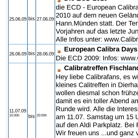
die ECD - European Calibr
2010 auf dem neuen Gelän
bis
25.06.09
27.06.09
Hann.Münden statt. Der Ter
Vorjahren auf das letzte J
Alle Infos unter:
www.Calibra
European Calibra Days
bis
26.06.09
28.06.09
Die ECD 2009: Infos: www.C
Calibratreffen Fischla
Hey liebe Calibrafans, es wi
kleines Calitreffen in Dier
wollen diesmal schon frühz
damit es ein toller Abend am
Runde wird. Alle die Interes
11.07.09
am 11.07. Samstag um 15 
15:00h
20:00h
bis
auf den Aldi Parkplatz. Be
Wir freuen uns ...und ganz 