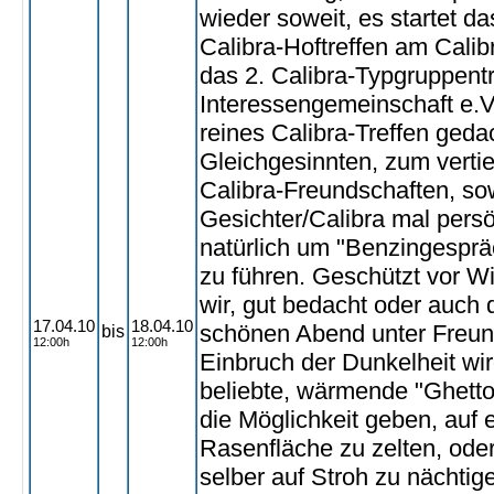
wieder soweit, es startet da
Calibra-Hoftreffen am Calibr
das 2. Calibra-Typgruppentr
Interessengemeinschaft e.V
reines Calibra-Treffen ged
Gleichgesinnten, zum verti
Calibra-Freundschaften, s
Gesichter/Calibra mal pers
natürlich um "Benzingesprä
zu führen. Geschützt vor W
wir, gut bedacht oder auch d
17.04.10
18.04.10
schönen Abend unter Freun
bis
12:00h
12:00h
Einbruch der Dunkelheit wir
beliebte, wärmende "Ghetto
die Möglichkeit geben, auf
Rasenfläche zu zelten, oder
selber auf Stroh zu nächtig