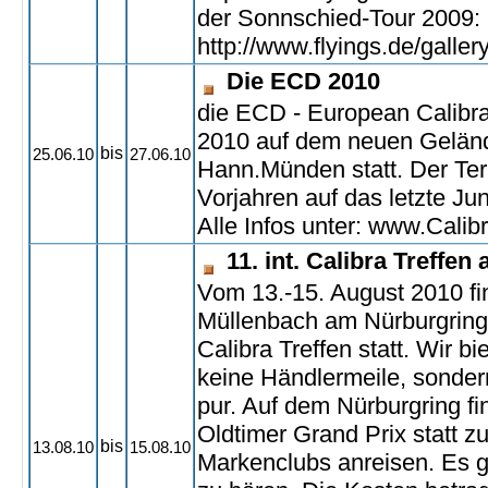
der Sonnschied-Tour 2009:
http://www.flyings.de/galle
Die ECD 2010
die ECD - European Calibr
2010 auf dem neuen Gelän
bis
25.06.10
27.06.10
Hann.Münden statt. Der Ter
Vorjahren auf das letzte J
Alle Infos unter:
www.Calibra
11. int. Calibra Treffe
Vom 13.-15. August 2010 f
Müllenbach am Nürburgring 
Calibra Treffen statt. Wir b
keine Händlermeile, sondern
pur. Auf dem Nürburgring fi
Oldtimer Grand Prix statt z
bis
13.08.10
15.08.10
Markenclubs anreisen. Es gi