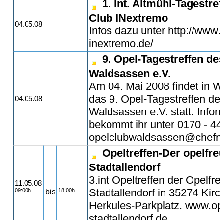
1. Int. Altmühl-Tagestr
Club INextremo
04.05.08
Infos dazu unter http://www
inextremo.de/
9. Opel-Tagestreffen d
Waldsassen e.V.
Am 04. Mai 2008 findet in
das 9. Opel-Tagestreffen d
04.05.08
Waldsassen e.V. statt. Info
bekommt ihr unter 0170 - 4
opelclubwaldsassen@chefm
Opeltreffen-Der opelfr
Stadtallendorf
3.int Opeltreffen der Opelfr
11.05.08
Stadtallendorf in 35274 Kir
09:00h
18:00h
bis
Herkules-Parkplatz. www.o
stadtallendorf.de