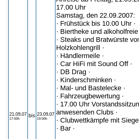
17.00 Uhr
Samstag, den 22.09.2007:
· Frühstück bis 10.00 Uhr ·
· Biertheke und alkoholfrei
· Steaks und Bratwürste v
Holzkohlengrill ·
· Händlermeile ·
· Car HiFi mit Sound Off ·
· DB Drag ·
· Kinderschminken ·
· Mal- und Bastelecke ·
· Fahrzeugbewertung ·
· 17.00 Uhr Vorstandssitzu
anwesenden Clubs ·
21.09.07
23.09.07
bis
· Clubwettkämpfe mit Siege
17:00h
19:00h
· Bar ·