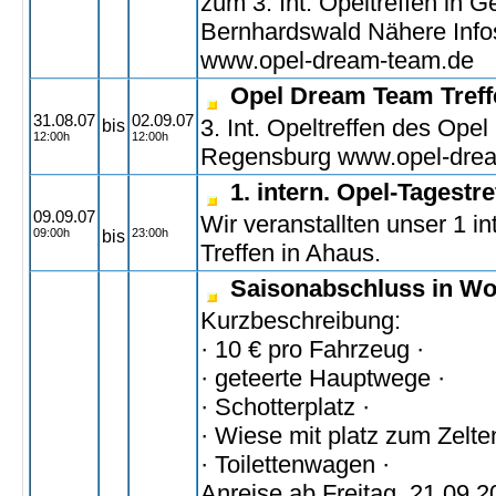
zum 3. Int. Opeltreffen in G
Bernhardswald Nähere Infos
www.opel-dream-team.de
Opel Dream Team Treff
31.08.07
02.09.07
3. Int. Opeltreffen des Op
bis
12:00h
12:00h
Regensburg www.opel-dre
1. intern. Opel-Tagestr
09.09.07
Wir veranstallten unser 1 in
09:00h
23:00h
bis
Treffen in Ahaus.
Saisonabschluss in W
Kurzbeschreibung:
· 10 € pro Fahrzeug ·
· geteerte Hauptwege ·
· Schotterplatz ·
· Wiese mit platz zum Zelte
· Toilettenwagen ·
Anreise ab Freitag, 21.09.