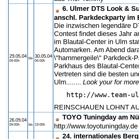
6. Ulmer DTS Look & Su
anschl. Parkdeckparty im 
Die inzwischen legendäre 
Contest findet dieses Jahr 
im Blautal-Center in Ulm stat
Automarken. Am Abend darau
29.05.04
30.05.04
\"hammergeile\" Parkdeck-Par
bis
09:00h
06:00h
Parkhaus des Blautal-Centers
Vertreten sind die besten un
Ulm........
Look your for more
http://www.team-ul
REINSCHAUEN LOHNT AUF 
TOYO Tuningday am Nü
26.09.04
http://www.toyotuningday.de
09:00h
bis
19:00h
24. internationales Ber