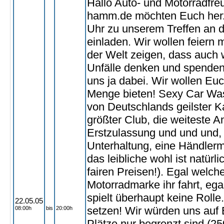
Hallo Auto- und Motorradfreu
hamm.de möchten Euch herz
Uhr zu unserem Treffen an 
einladen. Wir wollen feiern 
der Welt zeigen, dass auch 
Unfälle denken und spenden. 
uns ja dabei. Wir wollen Euc
Menge bieten! Sexy Car Was
von Deutschlands geilster K
größter Club, die weiteste A
Erstzulassung und und und
Unterhaltung, eine Händlerme
das leibliche wohl ist natürl
fairen Preisen!). Egal welch
Motorradmarke ihr fahrt, ega
spielt überhaupt keine Rolle
22.05.05
setzen! Wir würden uns auf 
08:00h
bis
20:00h
Plätze nur begrenzt sind (25