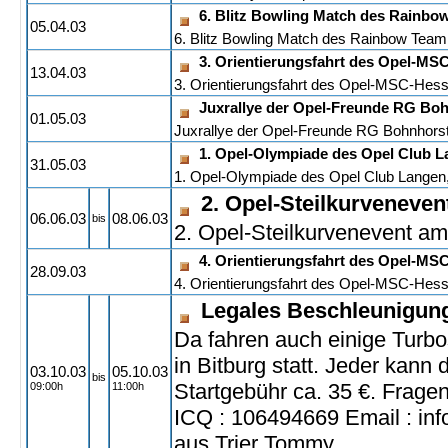
6. Blitz Bowling Match des Rainb
05.04.03
6. Blitz Bowling Match des Rainbow Tea
3. Orientierungsfahrt des Opel-MS
13.04.03
3. Orientierungsfahrt des Opel-MSC-Hes
Juxrallye der Opel-Freunde RG Boh
01.05.03
Juxrallye der Opel-Freunde RG Bohnhorst
1. Opel-Olympiade des Opel Club L
31.05.03
1. Opel-Olympiade des Opel Club Langen
2. Opel-Steilkurveneven
06.06.03
08.06.03
bis
2. Opel-Steilkurvenevent am
4. Orientierungsfahrt des Opel-MS
28.09.03
4. Orientierungsfahrt des Opel-MSC-Hes
Legales Beschleunigung
Da fahren auch einige Turbo
in Bitburg statt. Jeder kann
03.10.03
05.10.03
bis
Startgebühr ca. 35 €. Frag
09:00h
11:00h
ICQ : 106494669 Email : i
aus Trier Tommy