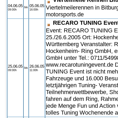
04.06.05
05.06.05
Viertelmeilerennen in Bitbur
bis
09:00h
16:00h
motorsports.de
RECARO TUNING Even
Event: RECARO TUNING Ev
25./26.6.2005 Ort: Hockenh
Württemberg Veranstalter
Hockenheim- Ring GmbH, e
GmbH unter Tel.: 0711/54998
www.recarotuningevent.de
25.06.05
26.06.05
bis
TUNING Event ist nicht mehr
09:00h
11:00h
Fahrzeuge und 16.000 Besu
letztjährigen Tuning- Veranst
Teilnehmerwettbewerbe, Sho
fahren auf dem Ring, Rahm
jede Menge Fun und Action 
tolles Tuning Wochenende 