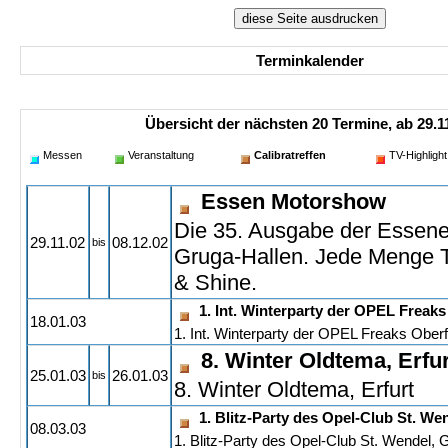
Terminkalender
Übersicht der nächsten 20 Termine, ab 29.11
Messen
Veranstaltung
Calibratreffen
TV-Highlight
Essen Motorshow
Die 35. Ausgabe der Essene
29.11.02
08.12.02
bis
Gruga-Hallen. Jede Menge 
& Shine.
1. Int. Winterparty der OPEL Freak
18.01.03
1. Int. Winterparty der OPEL Freaks Ober
8. Winter Oldtema, Erfur
25.01.03
26.01.03
bis
8. Winter Oldtema, Erfurt
1. Blitz-Party des Opel-Club St. W
08.03.03
1. Blitz-Party des Opel-Club St. Wendel,