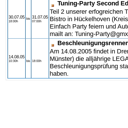
Tuning-Party Second Ed
Teil 2 unserer erfogreichen 
30.07.05
31.07.05
Bistro in Hückelhoven (Kre
bis
18:00h
07:00h
Einfach Party feiern und Au
mailt an: Tuning-Party@gmx
Beschleunigungsrennen
Am 14.08.2005 findet in Dr
14.08.05
Münster) die alljährige LE
10:30h
bis
18:00h
Beschleunigungsprüfung stat
haben.