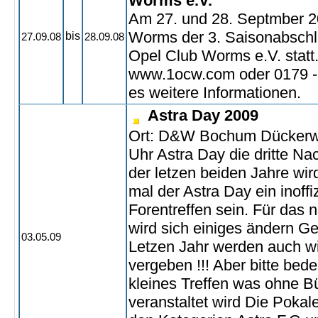
Worms e.V.
Am 27. und 28. Septmber 20
Worms der 3. Saisonabschl
bis
27.09.08
28.09.08
Opel Club Worms e.V. statt
www.1ocw.com oder 0179 - 
es weitere Informationen.
Astra Day 2009
Ort: D&W Bochum Dückerw
Uhr Astra Day die dritte Na
der letzen beiden Jahre wir
mal der Astra Day ein inoffi
Forentreffen sein. Für das 
wird sich einiges ändern G
03.05.09
Letzen Jahr werden auch w
vergeben !!! Aber bitte bede
kleines Treffen was ohne B
veranstaltet wird Die Pokal