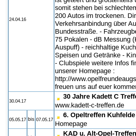
somit stehen bei schlechte
200 Autos im trockenen. Di
24.04.16
Verkehrsanbindung über A
Bundesstraße. - Fahrzeugb
75 Pokalen - dB Messung (H
Auspuff) - reichhaltige Kuc
Speisen und Getränke - Kin
- Clubspiele weitere Infos fi
unserer Homepage :
http://www.opelfreundeaugs
freuen uns auf euer komme
30 Jahre Kadett C Tref
30.04.17
www.kadett-c-treffen.de
6. Opeltreffen Kuhfelde
bis
05.05.17
07.05.17
Homepage
KAD u. Alt-Opel-Treffe