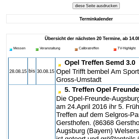
Terminkalender
Übersicht der nächsten 20 Termine, ab 14.08
Messen
Veranstaltung
Calibratreffen
TV-Highlight
Opel Treffen Semd 3.0
Opel Trifft bembel Am Spor
bis
28.08.15
30.08.15
Gross-Umstadt
5. Treffen Opel Freund
Die Opel-Freunde-Augsburg
am 24.April 2016 ihr 5. Frü
Treffen auf dem Selgros-Par
Gersthofen. (86368 Gerstho
Augsburg (Bayern) Welserst
ist geteert und größtenteils 