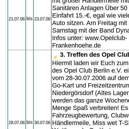
mit großer Händlermeile mi
Sanitären Anlagen Über 50
Einfahrt 15.-€, egal wie vie
bis
21.07.06
23.07.06
Auto sitzen. Am Freitag mi
Samstag mit der Band Dyn
Infos unter: www.Opelclub-
Frankenhoehe.de
3. Treffen des Opel Club
Hiermit laden wir Euch zum
des Opel Club Berlin e.V. ei
vom 28-30.07.2006 auf de
Go-Kart und Freizeitzentru
Niedergörsdorf (Altes Lager)
werden das ganze Wochen
Menge Spaß verbreiten! Es f
Fahrzeugbewertung, Clubwe
Händlermeile, Miss wet T-Sh
bis
28.07.06
30.07.06