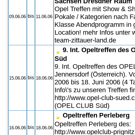
Sachsen Dresdner Raum
Opel Treffen mit Show & Sh
Pokale / Kategorien nach 
bis
09.06.06
11.06.06
Klasse Abendprogramm in g
Location! mehr Infos unter
team-zittauer-land.de
9. Int. Opeltreffen de
Süd
9. Int. Opeltreffen des OP
Jennersdorf (Österreich). V
bis
15.06.06
18.06.06
2006 bis 18. Juni 2006 (4 T
Info\'s zu unseren Treffen fi
http://www.opel-club-sued
(OPEL CLUB Süd)
Opeltreffen Perleberg
Opeltreffen Perleberg des:
bis
16.06.06
18.06.06
http://www.opelclub-prignit