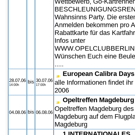
Wettbewerb, Go-Kartrennen
BESCHLEUNIGUNGSRENN
Wahnsinns Party. Die ersten
Anmelden bekommen pro A
Rabattkarte für das Kartfah
Infos unter
WWW.OPELCLUBBERLIN
Wünschen Euch eine Beulen
.....
European Calibra Days
28.07.06
30.07.06
alle Informationen findet ihr
bis
14:00h
17:00h
2006
Opeltreffen Magdeburg
Opeltreffen Magdeburg des
bis
04.08.06
06.08.06
Magdeburg auf dem Flugplat
Magdeburg
1.INTERNATIONALES