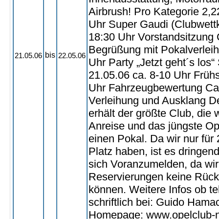
Airbrush! Pro Kategorie 2,2
Uhr Super Gaudi (Clubwett
18:30 Uhr Vorstandsitzung 
Begrüßung mit Pokalverlei
bis
21.05.06
22.05.06
Uhr Party „Jetzt geht´s los
21.05.06 ca. 8-10 Uhr Früh
Uhr Fahrzeugbewertung Ca
Verleihung und Ausklang D
erhält der größte Club, die 
Anreise und das jüngste Op
einen Pokal. Da wir nur fü
Platz haben, ist es dringend
sich Voranzumelden, da wir 
Reservierungen keine Rüc
können. Weitere Infos ob te
schriftlich bei: Guido Hama
Homepage: www.opelclub-n