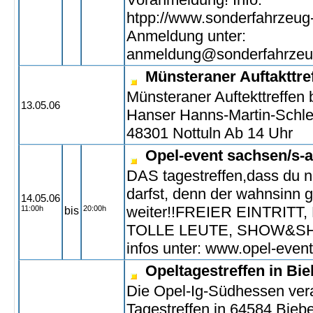
htpp://www.sonderfahrzeug
Anmeldung unter:
anmeldung@sonderfahrzeu
Münsteraner Auftakttre
Münsteraner Auftekttreffen 
13.05.06
Hanser Hanns-Martin-Schley
48301 Nottuln Ab 14 Uhr
Opel-event sachsen/s-a
DAS tagestreffen,dass du n
darfst, denn der wahnsinn 
14.05.06
weiter!!FREIER EINTRITT,
11:00h
20:00h
bis
TOLLE LEUTE, SHOW&SHI
infos unter: www.opel-even
Opeltagestreffen in Bi
Die Opel-Ig-Südhessen veran
Tagestreffen in 64584 Bieb