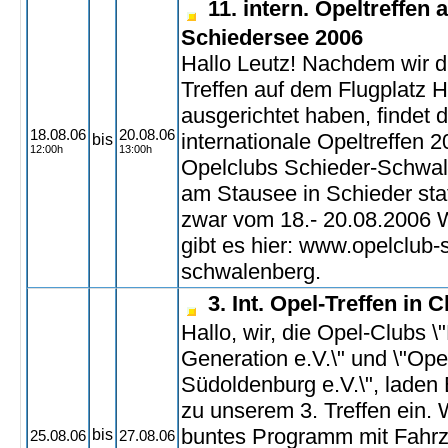
11. intern. Opeltreffen 
Schiedersee 2006
Hallo Leutz! Nachdem wir di
Treffen auf dem Flugplatz H
ausgerichtet haben, findet d
18.08.06
20.08.06
internationale Opeltreffen 
bis
12:00h
13:00h
Opelclubs Schieder-Schwal
am Stausee in Schieder statt
zwar vom 18.- 20.08.2006 W
gibt es hier: www.opelclub-
schwalenberg.
3. Int. Opel-Treffen in
Hallo, wir, die Opel-Clubs \"
Generation e.V.\" und \"Op
Südoldenburg e.V.\", laden 
zu unserem 3. Treffen ein. W
buntes Programm mit Fahr
bis
25.08.06
27.08.06