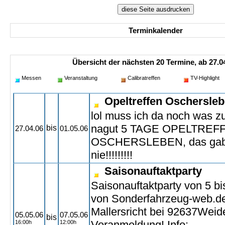
Terminkalender
Übersicht der nächsten 20 Termine, ab 27.04
Messen
Veranstaltung
Calibratreffen
TV-Highlight
Opeltreffen Oschersle
lol muss ich da noch was 
nagut 5 TAGE OPELTREF
bis
27.04.06
01.05.06
OSCHERSLEBEN, das gab
nie!!!!!!!!!
Saisonauftaktparty
Saisonauftaktparty von 5 b
von Sonderfahrzeug-web.de
Mallersricht bei 92637Weide
05.05.06
07.05.06
bis
Voranmeldung! Info:
16:00h
12:00h