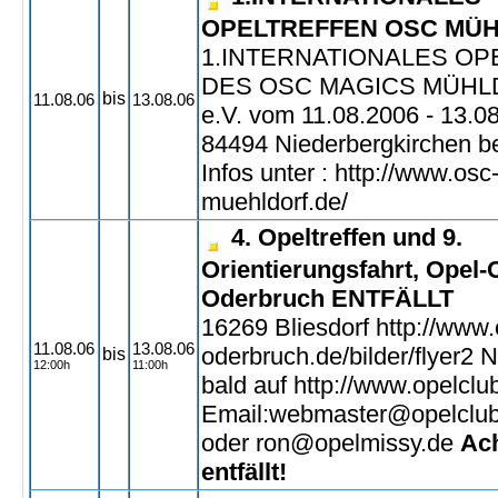
OPELTREFFEN OSC MÜ
1.INTERNATIONALES OP
DES OSC MAGICS MÜHL
bis
11.08.06
13.08.06
e.V. vom 11.08.2006 - 13.08
84494 Niederbergkirchen be
Infos unter : http://www.os
muehldorf.de/
4. Opeltreffen und 9.
Orientierungsfahrt, Opel-
Oderbruch ENTFÄLLT
16269 Bliesdorf http://www.
11.08.06
13.08.06
oderbruch.de/bilder/flyer2 
bis
12:00h
11:00h
bald auf http://www.opelclu
Email:webmaster@opelclub
oder ron@opelmissy.de
Ach
entfällt!