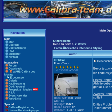
Mehr Opti
Navigation
Main
Sitzprobleme
Start
Gehe zu Seite
1
,
2
Weiter
Userliste
Userlandkarte
Foren-Übersicht
»
Interieur & Styling
FAQ
Supporter
Autor
Kontakt
OPRCali
Geschrieben
Interactive
Foren-Team
Forum
Bevor jetzt w
Downloads
WAHL-Calibra des
Ich finde es j
Monats
Ergebnisse
Erstes Proble
Galerie
Abhilfe geben
Kaufberatung
Do-It-Yourself
genial. Die b
Prospekte | Medien
R.I.P.
Zweites Prob
Event-Kalender
sollte?
Dabei seit:
18.05.2003
Web-Links
Alter:
46
Beiträge:
15327
Special
Drittes Probl
Danke-Klicks:
123
Calibra-Registrierung
Teilenummer u
Wohnort:
D-23911 Salem
Unsere Facebookgruppe