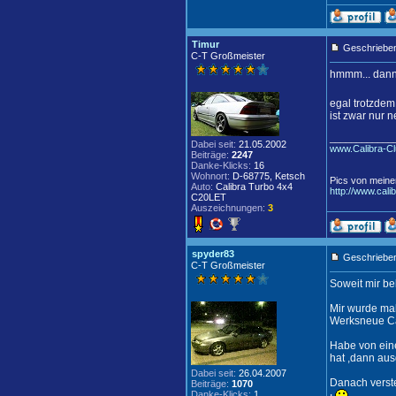
Timur
Geschrieben
C-T Großmeister
hmmm... dann 
egal trotzde
ist zwar nur n
____________
Dabei seit:
21.05.2002
www.Calibra-Cl
Beiträge:
2247
Danke-Klicks:
16
Wohnort:
D-68775, Ketsch
Pics von meine
Auto:
Calibra Turbo 4x4
http://www.cali
C20LET
Auszeichnungen:
3
spyder83
Geschrieben
C-T Großmeister
Soweit mir bek
Mir wurde mal
Werksneue Cal
Habe von eine
hat ,dann aus
Dabei seit:
26.04.2007
Danach verstel
Beiträge:
1070
Danke-Klicks:
1