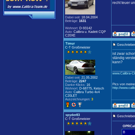
recht teuer u
Dabei seit:
18.04.2004
Beiträge:
1631
Wohnort:
D-93142
Auto:
Calibra u. Kadett CQP
C20XE
Timur
Geschrieben
C-T Großmeister
ist zwar schon
ständig verst
kann?
____________
www.Calibra-Cl
Dabei seit:
21.05.2002
Beiträge:
2247
Pics von meine
Danke-Klicks:
16
http://www.cali
Wohnort:
D-68775, Ketsch
Auto:
Calibra Turbo 4x4
C20LET
Auszeichnungen:
3
spyder83
Geschrieben
C-T Großmeister
OPRCali
B