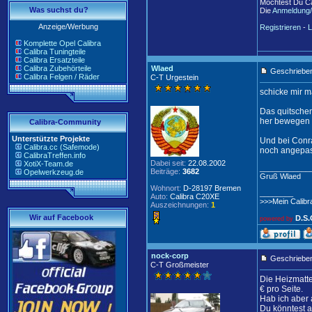
Möchtest Du Ca
Was suchst du?
Die
Anmeldung/
Anzeige/Werbung
Registrieren
-
L
Komplette Opel Calibra
Calibra Tuningteile
Calibra Ersatzteile
Calibra Zubehörteile
Wlaed
Geschrieben
Calibra Felgen / Räder
C-T Urgestein
schicke mir ma
Das quitschen
her bewegen u
Calibra-Community
Unterstützte Projekte
Und bei Conra
Calibra.cc (Safemode)
noch angepas
CalibraTreffen.info
Dabei seit:
22.08.2002
XotiX-Team.de
____________
Beiträge:
3682
Opelwerkzeug.de
Gruß Wlaed
Wohnort:
D-28197 Bremen
________
Auto:
Calibra C20XE
>>>Mein Calibr
Auszeichnungen:
1
Wir auf Facebook
D.S.
powered by
nock-corp
Geschrieben
C-T Großmeister
Die Heizmatte
€ pro Seite.
Hab ich aber
Du könntest a