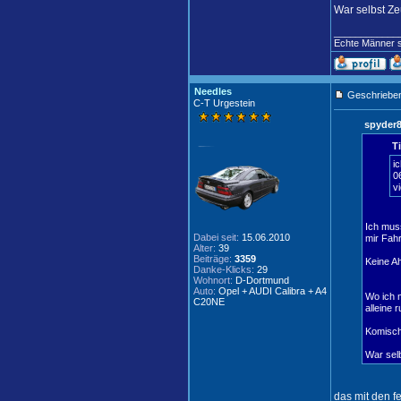
War selbst Ze
____________
Echte Männer sp
Needles
Geschrieben
C-T Urgestein
spyder8
T
i
0
v
Ich muss
Dabei seit:
15.06.2010
mir Fahr
Alter:
39
Beiträge:
3359
Keine Ah
Danke-Klicks:
29
Wohnort:
D-Dortmund
Auto:
Opel + AUDI Calibra + A4
Wo ich m
C20NE
alleine 
Komische
War selb
das mit den fe