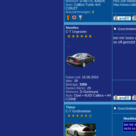
Wohnort:
D-68775, Ketsch
Pics von meine
Auto:
Calibra Turbo 4x4
http://www.cali
C20LET
Auszeichnungen:
3
Needles
Geschrieben
C-T Urgestein
bei mir isses 
so oft genutzt
Dabei seit:
15.06.2010
Alter:
39
Beiträge:
3359
Danke-Klicks:
29
Wohnort:
D-Dortmund
Auto:
Opel + AUDI Calibra + A4
C20NE
Timur
Geschrieben
C-T Großmeister
Needles
bei mir 
nicht so