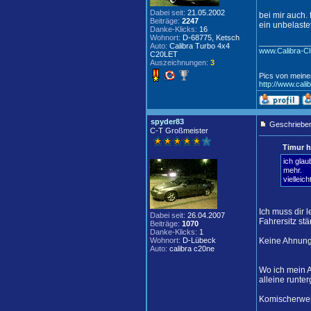
Dabei seit:
21.05.2002
bei mir auch. 
Beiträge:
2247
ein unbelastete
Danke-Klicks:
16
Wohnort:
D-68775, Ketsch
____________
Auto:
Calibra Turbo 4x4
www.Calibra-Cl
C20LET
Auszeichnungen:
3
Pics von meine
http://www.cali
spyder83
Geschrieben
C-T Großmeister
Timur h
ich glau
mehr.
vielleic
Ich muss dir l
Dabei seit:
26.04.2007
Fahrersitz stä
Beiträge:
1070
Danke-Klicks:
1
Wohnort:
D-Lübeck
Keine Ahnung 
Auto:
calibra c20ne
Wo ich mein A
alleine runter
Komischerweis