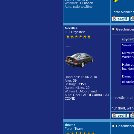
!
Wohnort:
D-Lübeck
Auto:
calibra c20ne
____________
Echte Männer sp
Needles
Geschrieben
C-T Urgestein
spyder8
Soweit m
Mir wurd
Werksneu
Habe von
hat ,dan
Danach v
Dabei seit:
15.06.2010
Alter:
39
einstelle
Beiträge:
3359
Danke-Klicks:
29
Wohnort:
D-Dortmund
Auto:
Opel + AUDI Calibra + A4
das wäre mal 
C20NE
nur doof, we
tburnz
Geschrieben
Foren-Team