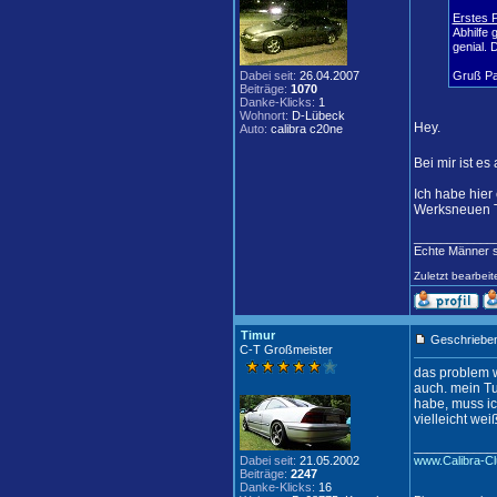
Erstes 
Abhilfe
genial. 
Dabei seit:
26.04.2007
Gruß Pa
Beiträge:
1070
Danke-Klicks:
1
Wohnort:
D-Lübeck
Hey.
Auto:
calibra c20ne
Bei mir ist e
Ich habe hier
Werksneuen T
____________
Echte Männer sp
Zuletzt bearbei
Timur
Geschrieben
C-T Großmeister
das problem w
auch. mein Tu
habe, muss ic
vielleicht we
____________
Dabei seit:
21.05.2002
www.Calibra-Cl
Beiträge:
2247
Danke-Klicks:
16