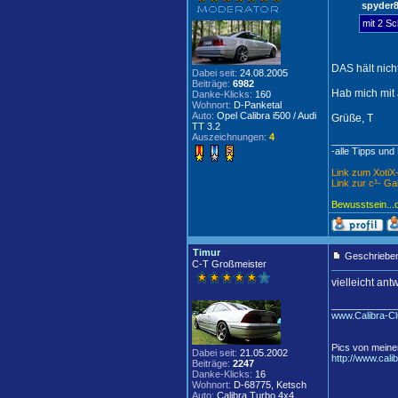
spyder8
mit 2 Sc
DAS hält nich
Dabei seit:
24.08.2005
Beiträge:
6982
Hab mich mit 
Danke-Klicks:
160
Wohnort:
D-Panketal
Auto:
Opel Calibra i500 / Audi
Grüße, T
TT 3.2
Auszeichnungen:
4
____________
-alle Tipps und
Link zum Xoti
Link zur c³- Ga
Bewusstsein...
Timur
Geschrieben
C-T Großmeister
vielleicht an
____________
www.Calibra-Cl
Pics von meine
Dabei seit:
21.05.2002
http://www.cali
Beiträge:
2247
Danke-Klicks:
16
Wohnort:
D-68775, Ketsch
Auto:
Calibra Turbo 4x4