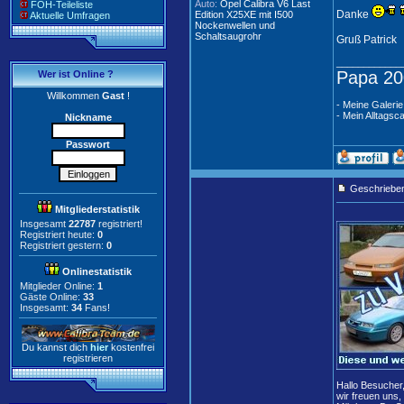
Auto:
Opel Calibra V6 Last
FOH-Teileliste
Danke
Edition X25XE mit I500
Aktuelle Umfragen
Nockenwellen und
Schaltsaugrohr
Gruß Patrick
____________
Papa 20
Wer ist Online ?
Willkommen
Gast
!
- Meine Galerie
- Mein Alltagsca
Nickname
Passwort
Geschriebe
Mitgliederstatistik
Insgesamt
22787
registriert!
Registriert heute:
0
Registriert gestern:
0
Onlinestatistik
Mitglieder Online:
1
Gäste Online:
33
Insgesamt:
34
Fans!
Du kannst dich
hier
kostenfrei
registrieren
Hallo Besucher
wir freuen uns,