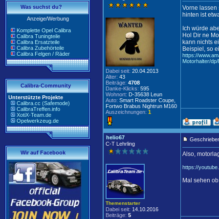
Was suchst du?
Vorne lassen 
hinten ist etw
Anzeige/Werbung
Ich würde ab
Komplette Opel Calibra
Hol Dir ne Mo
Calibra Tuningteile
kann nichts e
Calibra Ersatzteile
Calibra Zubehörteile
Beispiel, so e
Calibra Felgen / Räder
https://www.a
Motorhalter/d
Dabei seit:
20.04.2013
Alter:
43
Beiträge:
4708
Calibra-Community
Danke-Klicks:
595
Wohnort:
D-35638 Leun
Unterstützte Projekte
Auto:
Smart Roadster Coupe,
Calibra.cc (Safemode)
Fortwo Brabus Nightrun M160
CalibraTreffen.info
Auszeichnungen:
1
XotiX-Team.de
Opelwerkzeug.de
helio67
Geschrieben
C-T Lehrling
Wir auf Facebook
Also, motorlag
https://yout
Mal sehen ob
Themenstarter
Dabei seit:
14.10.2016
Beiträge:
5