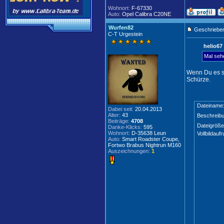
Wohnort:
F-67330
Auto:
Opel Calibra C20NE
Wurfen82
Geschrieben
C-T Urgestein
helio67
Mal seh
Wenn Du es so
Schürze.
Dateiname
Dabei seit:
20.04.2013
Alter:
43
Beschreibu
Beiträge:
4708
Dateigröße
Danke-Klicks:
595
Wohnort:
D-35638 Leun
Vollbildaufr
Auto:
Smart Roadster Coupe,
Fortwo Brabus Nightrun M160
Auszeichnungen:
1