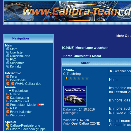
Mehr Opti
Navigation
Main
[C20NE] Motor lager wescheln
Start
Userliste
Userlandkarte
Foren-Übersicht
»
Motor
FAQ
Supporter
Autor
Kontakt
helio67
Geschrieben
Interactive
C-T Lehrling
Forum
Hallo
Downloads
WAHL-Calibra des
Monats
Ich möchte m
Ergebnisse
Im Leerlauf vi
Galerie
Kaufberatung
Ich hoffe, das
Do-It-Yourself
Prospekte | Medien
R.I.P.
Ich hoffe auch
Dabei seit:
14.10.2016
Event-Kalender
Ich habe ein 
Beiträge:
5
Web-Links
Wohnort:
F-67330
Kommt mann g
Special
Auto:
Opel Calibra C20NE
Anbauteile au
Calibra-Registrierung
Unsere Facebookgruppe