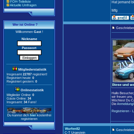
FOH-Teileliste
Hat jemand bi
Aktuelle Umfragen
Mfg
Wer ist Online ?
Geschriebe
Willkommen
Gast
!
Nickname
Passwort
Mitgliederstatistik
Insgesamt
22787
registriert!
Registriert heute:
0
Registriert gestern:
0
Onlinestatistik
Hallo Besucher
Mitglieder Online:
0
wir freuen uns,
Gäste Online:
34
Möchtest Du Ca
Insgesamt:
34
Fans!
Die
Anmeldung/
Registrieren
-
L
Du kannst dich
hier
kostenfrei
registrieren
Wurfen82
Geschrieben
C-T Urgestein