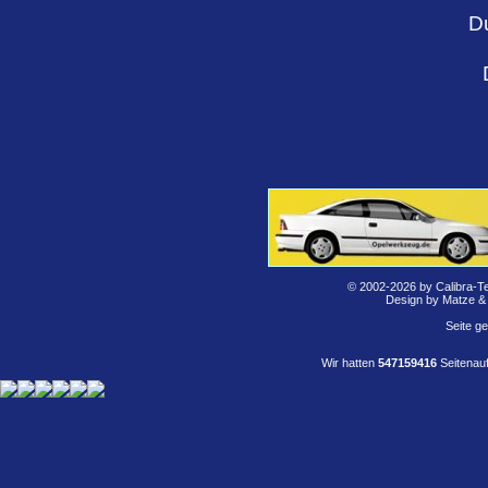
D
© 2002-2026 by Calibra-T
Design by Matze &
Seite g
Wir hatten
547159416
Seitenauf