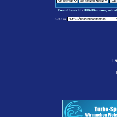
Foren-Übersicht
»
HU/AU/Änderungsabna
Gehe zu:
D