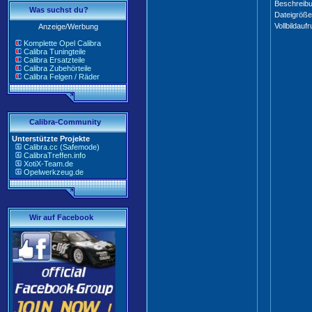
Beschreibu
Was suchst du?
Dateigröße
Vollbildaufr
Anzeige/Werbung
Komplette Opel Calibra
Calibra Tuningteile
Calibra Ersatzteile
Calibra Zubehörteile
Calibra Felgen / Räder
Calibra-Community
Unterstützte Projekte
Calibra.cc (Safemode)
CalibraTreffen.info
XotiX-Team.de
Opelwerkzeug.de
Wir auf Facebook