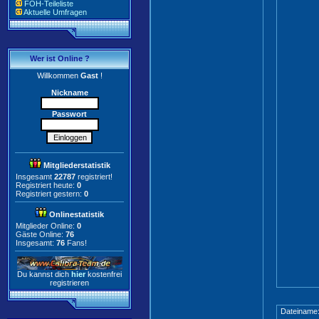
FOH-Teileliste
Aktuelle Umfragen
Wer ist Online ?
Willkommen
Gast
!
Nickname
Passwort
Mitgliederstatistik
Insgesamt
22787
registriert!
Registriert heute:
0
Registriert gestern:
0
Onlinestatistik
Mitglieder Online:
0
Gäste Online:
76
Insgesamt:
76
Fans!
Du kannst dich
hier
kostenfrei
registrieren
Dateiname