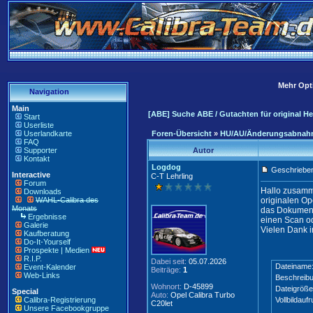
Mehr Opti
Navigation
Main
[ABE] Suche ABE / Gutachten für original H
Start
Userliste
Userlandkarte
Foren-Übersicht
»
HU/AU/Änderungsabna
FAQ
Supporter
Autor
Kontakt
Logdog
Geschrieben
Interactive
C-T Lehrling
Forum
Hallo zusamme
Downloads
WAHL-Calibra des
originalen O
Monats
das Dokument
Ergebnisse
einen Scan od
Galerie
Vielen Dank i
Kaufberatung
Do-It-Yourself
Prospekte | Medien
R.I.P.
Dabei seit:
05.07.2026
Dateiname
Event-Kalender
Beiträge:
1
Web-Links
Beschreibu
Wohnort:
D-45899
Dateigröße
Special
Auto:
Opel Calibra Turbo
Calibra-Registrierung
Vollbildaufr
C20let
Unsere Facebookgruppe