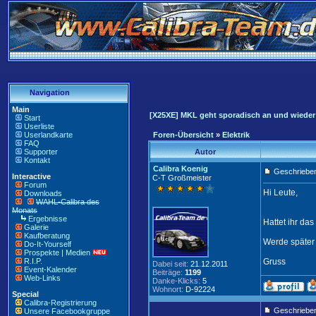
Navigation
Main
[X25XE] MKL geht sporadisch an und wieder
Start
Userliste
Userlandkarte
Foren-Übersicht
»
Elektrik
FAQ
Supporter
Autor
Kontakt
Calibra Koenig
Geschrieben
Interactive
C-T Großmeister
Forum
Hi Leute,
Downloads
WAHL-Calibra des
Monats
Ergebnisse
Hattet ihr da
Galerie
Kaufberatung
Werde später
Do-It-Yourself
Prospekte | Medien
R.I.P.
Gruss
Dabei seit:
21.12.2011
Event-Kalender
Beiträge:
1199
Web-Links
Danke-Klicks:
5
Wohnort:
D-92224
Special
Calibra-Registrierung
Geschriebe
Unsere Facebookgruppe