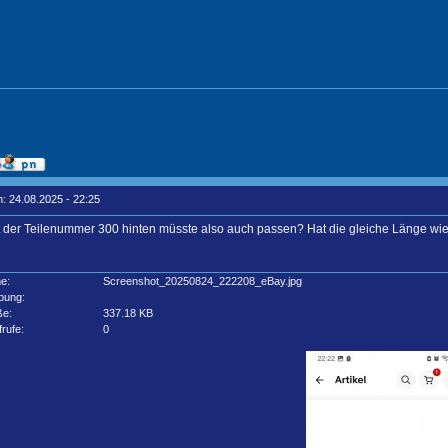
: 24.08.2025 - 22:25
 der Teilenummer 300 hinten müsste also auch passen? Hat die gleiche Länge wie
e:
Screenshot_20250824_222208_eBay.jpg
bung:
ße:
337.18 KB
frufe:
0