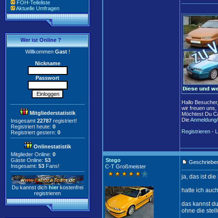
FOH-Teileliste
Aktuelle Umfragen
Wer ist Online ?
Willkommen
Gast
!
Nickname
Passwort
Hallo Besucher
wir freuen uns,
Mitgliederstatistik
Möchtest Du Ca
Die
Anmeldung/
Insgesamt
22787
registriert!
Registriert heute:
0
Registrieren
-
L
Registriert gestern:
0
Onlinestatistik
Mitglieder Online:
0
Gäste Online:
53
Stego
Geschrieben
Insgesamt:
53
Fans!
C-T Großmeister
ja, das ist di
Du kannst dich
hier
kostenfrei
hatte ich auc
registrieren
das kannst du
ohne die stel