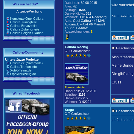
Dabei seit:
30.08.2015
Was suchst du?
wird warschei
Alter:
42
Beiträge:
1644
Anzeige/Werbung
Danke-Klicks:
322
kann auch an 
Wohnort:
D-01454 Radeberg
Komplette Opel Calibra
Auto:
Opel Calibra 4x4 MV6
Calibra Tuningteile
Automatik + 4x4 V6 Manuell
Calibra Ersatzteile
Y32SE + X30XE
Calibra Zubehörteile
Auszeichnungen:
1
Calibra Felgen / Räder
Calibra Koenig
Geschrieben
C-T Großmeister
Calibra-Community
Also tatsächl
Unterstützte Projekte
Calibra.cc (Safemode)
Meine Sonde 
CalibraTreffen.info
XotiX-Team.de
Die gibt's ni
Opelwerkzeug.de
Gruss
Themenstarter
Dabei seit:
21.12.2011
Wir auf Facebook
Beiträge:
1199
Danke-Klicks:
5
Wohnort:
D-92224
Stego
Geschrieben
C-T Großmeister
einfach eine 