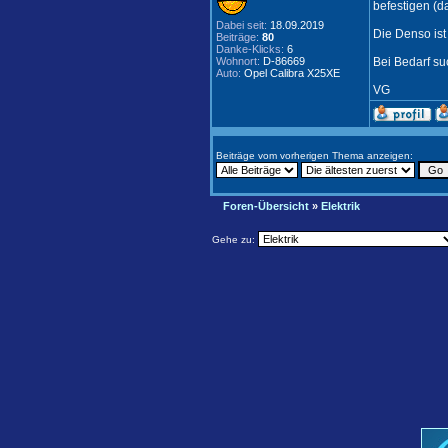
befestigen (d
Dabei seit:
18.09.2019
Die Denso ist 
Beiträge:
80
Danke-Klicks:
6
Wohnort:
D-86669
Bei Bedarf su
Auto:
Opel Calibra X25XE
VG
Beiträge vom vorherigen Thema anzeigen:
Foren-Übersicht
»
Elektrik
Gehe zu: