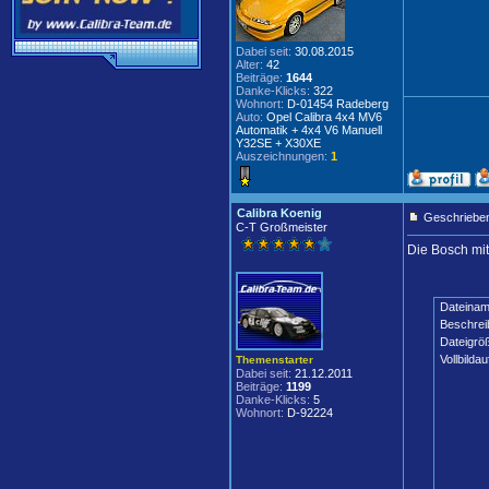
Dabei seit:
30.08.2015
Alter:
42
Beiträge:
1644
Danke-Klicks:
322
Wohnort:
D-01454 Radeberg
Auto:
Opel Calibra 4x4 MV6
Automatik + 4x4 V6 Manuell
Y32SE + X30XE
Auszeichnungen:
1
Calibra Koenig
Geschrieben
C-T Großmeister
Die Bosch mit
Dateinam
Beschrei
Dateigrö
Vollbildau
Themenstarter
Dabei seit:
21.12.2011
Beiträge:
1199
Danke-Klicks:
5
Wohnort:
D-92224