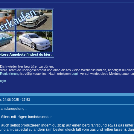
,
 Dich wieder hier begrüßen zu dürfen.
libra-Team.de uneingeschränkt und ohne dieses kleine Werbebild nutzen, benötigst du eine
Registrierung
ist völlig kostenlos. Nach erfolgtem
Login
verschwindet diese Meldung automat
ogin
: 24.08.2025 - 17:53
e lamdaregelung...
h öfters mit trägen lambdasonden...
 auch selbst produzieren indem du zbsp auf einen berg fährst und etwas gas unter l
lung am gaspedal zu ändern (am besten gleich fuß vom gas und rollen lassen), dann