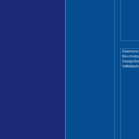
Dateiname
Beschreibu
Dateigröße
Vollbildaufr