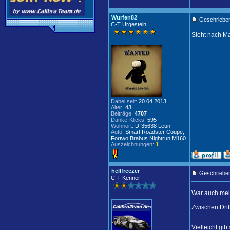
Wurfen82
Geschrieben
C-T Urgestein
Sieht nach M
Dabei seit:
20.04.2013
Alter:
43
Beiträge:
4707
Danke-Klicks:
595
Wohnort:
D-35638 Leun
Auto:
Smart Roadster Coupe,
Fortwo Brabus Nightrun M160
Auszeichnungen:
1
hellfreezer
Geschrieben
C-T Kenner
War auch mei
Zwischen Drit
Vielleicht gi