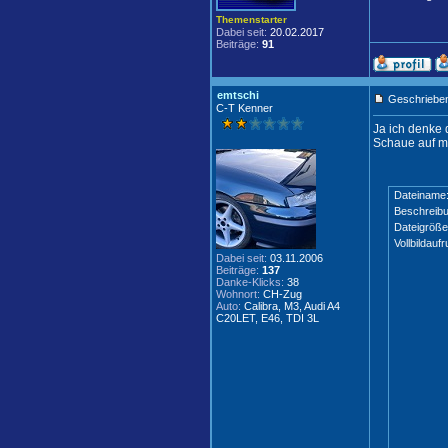
Themenstarter
Dabei seit:
20.02.2017
Beiträge:
91
emtschi
Geschrieben
C-T Kenner
Ja ich denke 
Schaue auf m
Dateiname
Beschreibu
Dateigröße
Vollbildaufr
Dabei seit:
03.11.2006
Beiträge:
137
Danke-Klicks:
38
Wohnort:
CH-Zug
Auto:
Calibra, M3, Audi A4
C20LET, E46, TDI 3L