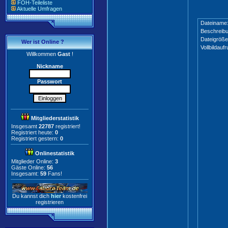
FOH-Teileliste
Aktuelle Umfragen
Dateiname
Beschreibu
Dateigröße
Wer ist Online ?
Vollbildaufr
Willkommen
Gast
!
Nickname
Passwort
Mitgliederstatistik
Insgesamt
22787
registriert!
Registriert heute:
0
Registriert gestern:
0
Onlinestatistik
Mitglieder Online:
3
Gäste Online:
56
Insgesamt:
59
Fans!
Du kannst dich
hier
kostenfrei
registrieren