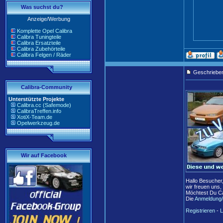
Was suchst du?
Anzeige/Werbung
Komplette Opel Calibra
Calibra Tuningteile
Calibra Ersatzteile
Calibra Zubehörteile
Calibra Felgen / Räder
Geschriebe
Calibra-Community
Unterstützte Projekte
Calibra.cc (Safemode)
CalibraTreffen.info
XotiX-Team.de
Opelwerkzeug.de
Wir auf Facebook
Hallo Besucher
wir freuen uns,
Möchtest Du Ca
Die
Anmeldung/
Registrieren
-
L