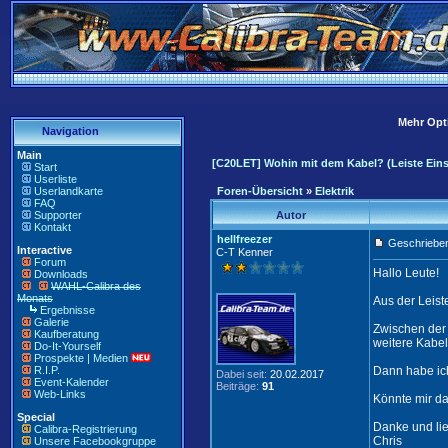
Mehr Opti
Navigation
Main
[C20LET] Wohin mit dem Kabel? (Leiste Ein
Start
Userliste
Userlandkarte
Foren-Übersicht
»
Elektrik
FAQ
Supporter
Autor
Kontakt
hellfreezer
Geschrieben
Interactive
C-T Kenner
Forum
Hallo Leute!
Downloads
WAHL-Calibra des
Monats
Aus der Leist
Ergebnisse
Galerie
Zwischen der
Kaufberatung
weitere Kabel
Do-It-Yourself
Prospekte | Medien
R.I.P.
Dann habe ich
Dabei seit:
20.02.2017
Event-Kalender
Beiträge:
91
Web-Links
Könnte mir da
Special
Danke und li
Calibra-Registrierung
Chris
Unsere Facebookgruppe