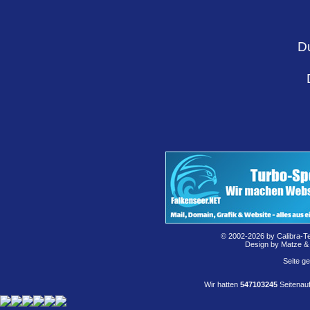
D
© 2002-2026 by Calibra-T
Design by Matze &
Seite g
Wir hatten
547103245
Seitenauf