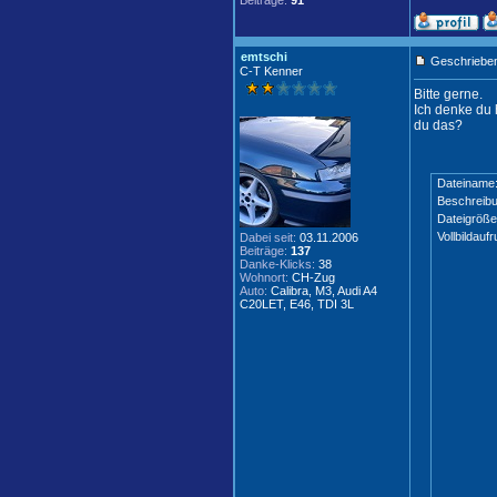
Beiträge:
91
emtschi
Geschrieben
C-T Kenner
Bitte gerne.
Ich denke du 
du das?
Dateiname
Beschreibu
Dateigröße
Vollbildaufr
Dabei seit:
03.11.2006
Beiträge:
137
Danke-Klicks:
38
Wohnort:
CH-Zug
Auto:
Calibra, M3, Audi A4
C20LET, E46, TDI 3L