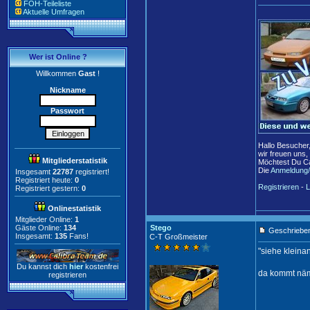
FOH-Teileliste
Aktuelle Umfragen
Wer ist Online ?
Willkommen
Gast
!
Nickname
Passwort
Hallo Besucher
wir freuen uns,
Mitgliederstatistik
Möchtest Du Ca
Die
Anmeldung/
Insgesamt
22787
registriert!
Registriert heute:
0
Registrieren
-
L
Registriert gestern:
0
Onlinestatistik
Mitglieder Online:
1
Gäste Online:
134
Stego
Geschrieben
Insgesamt:
135
Fans!
C-T Großmeister
"siehe kleinan
Du kannst dich
hier
kostenfrei
da kommt näml
registrieren