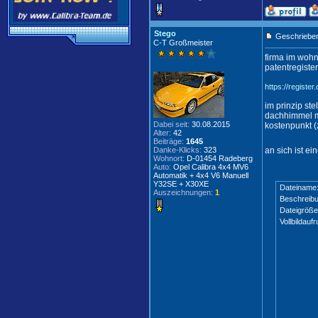
Stego
Geschrieben
C-T Großmeister
firma im wohn
patentregiste
https://regis
im prinzip ste
dachhimmel mi
Dabei seit:
30.08.2015
kostenpunkt (
Alter:
42
Beiträge:
1645
Danke-Klicks:
323
an sich ist ei
Wohnort:
D-01454 Radeberg
Auto:
Opel Calibra 4x4 MV6
Automatik + 4x4 V6 Manuell
Y32SE + X30XE
Dateiname
Auszeichnungen:
1
Beschreibu
Dateigröße
Vollbildaufr