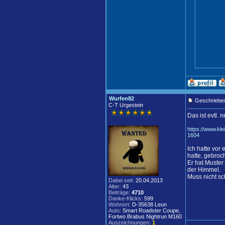
Wurfen82
Geschrieben
C-T Urgestein
Das ist evtl. n
https://www.kl
1604
Ich hatte vor
hatte, gebroc
Er hat Muster
der Himmel.
Muss nicht sc
Dabei seit:
20.04.2013
Alter:
43
Beiträge:
4710
Danke-Klicks:
599
Wohnort:
D-35638 Leun
Auto:
Smart Roadster Coupe,
Fortwo Brabus Nightrun M160
Auszeichnungen:
1