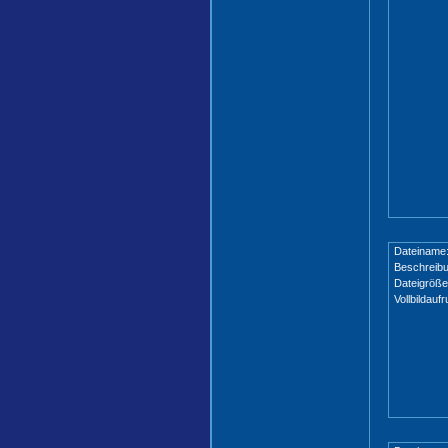
Dateiname
Beschreibu
Dateigröße
Vollbildaufr