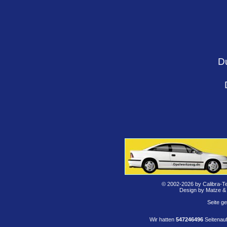
D
© 2002-2026 by Calibra-T
Design by Matze &
Seite g
Wir hatten
547246496
Seitenauf