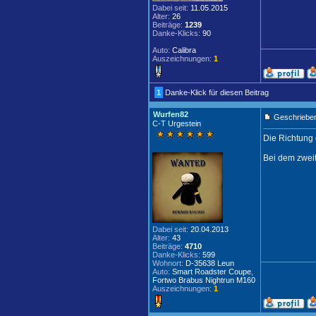
Dabei seit:
11.05.2015
Alter:
26
Beiträge:
1239
Danke-Klicks:
90
Auto:
Calibra
Auszeichnungen:
1
1
Danke-Klick für diesen Beitrag
Wurfen82
Geschrieben
C-T Urgestein
Die Richtung 
Bei dem zweit
Dabei seit:
20.04.2013
Alter:
43
Beiträge:
4710
Danke-Klicks:
599
Wohnort:
D-35638 Leun
Auto:
Smart Roadster Coupe,
Fortwo Brabus Nightrun M160
Auszeichnungen:
1