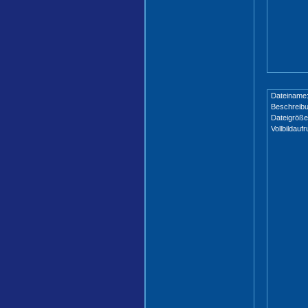
Dateiname
Beschreibu
Dateigröße
Vollbildaufr