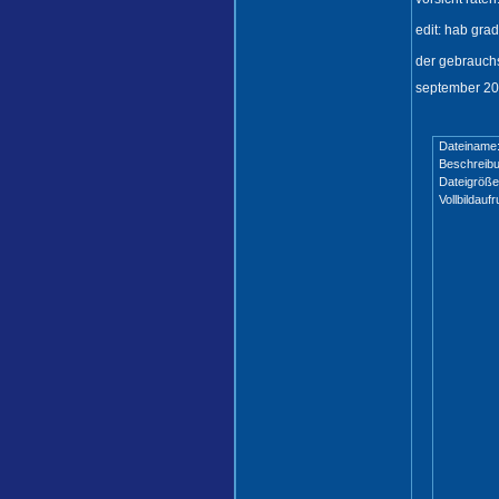
edit: hab gra
der gebrauchs
september 202
Dateiname
Beschreibu
Dateigröße
Vollbildaufr