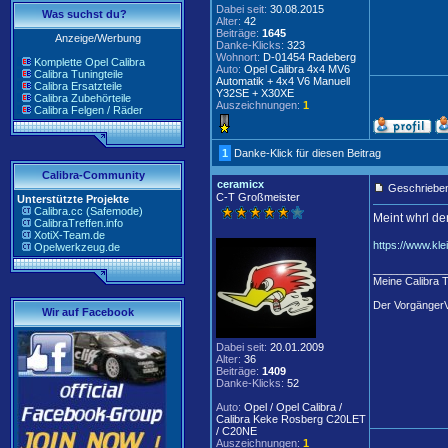
Dabei seit:
30.08.2015
Was suchst du?
Alter:
42
Beiträge:
1645
Anzeige/Werbung
Danke-Klicks:
323
Wohnort:
D-01454 Radeberg
Komplette Opel Calibra
Auto:
Opel Calibra 4x4 MV6
Calibra Tuningteile
Automatik + 4x4 V6 Manuell
Calibra Ersatzteile
Y32SE + X30XE
Calibra Zubehörteile
Auszeichnungen:
1
Calibra Felgen / Räder
1
Danke-Klick für diesen Beitrag
Calibra-Community
ceramicx
Geschrieben
C-T Großmeister
Unterstützte Projekte
Calibra.cc (Safemode)
Meint whrl de
CalibraTreffen.info
XotiX-Team.de
https://www.kl
Opelwerkzeug.de
____________
Meine Calibra 
Der Vorgänger
Wir auf Facebook
Dabei seit:
20.01.2009
Alter:
36
Beiträge:
1409
Danke-Klicks:
52
Auto:
Opel / Opel Calibra /
Calibra Keke Rosberg C20LET
/ C20NE
Auszeichnungen:
1