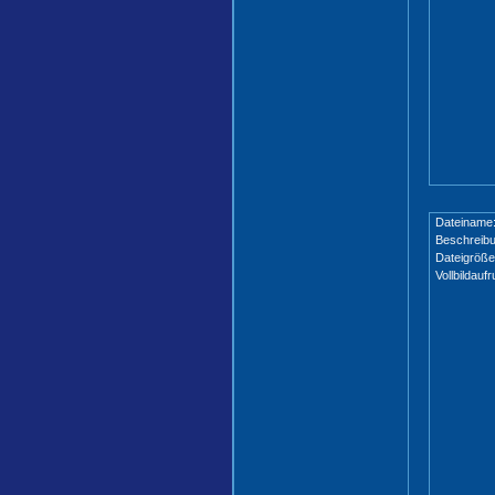
Dateiname
Beschreibu
Dateigröße
Vollbildaufr