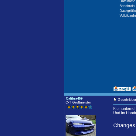
Dateiname
Beschreibu
Dateigröße
Vollbildaufr
Calibra459
Geschrieben
C-T Großmeister
Kleinunterne
Und im Handel
____________
Changes 