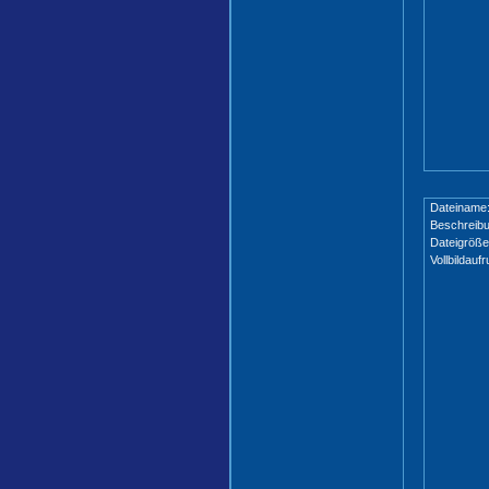
Dateiname
Beschreibu
Dateigröße
Vollbildaufr