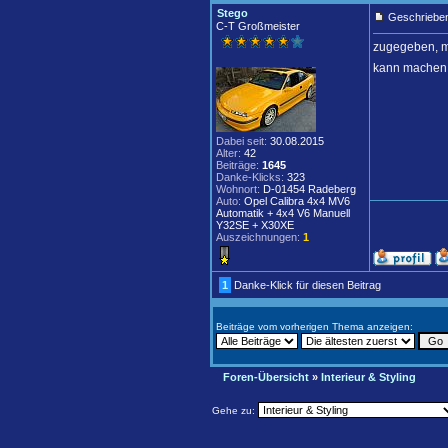
Stego
Geschrieben
C-T Großmeister
zugegeben, ma
kann machen w
Dabei seit:
30.08.2015
Alter:
42
Beiträge:
1645
Danke-Klicks:
323
Wohnort:
D-01454 Radeberg
Auto:
Opel Calibra 4x4 MV6
Automatik + 4x4 V6 Manuell
Y32SE + X30XE
Auszeichnungen:
1
1
Danke-Klick für diesen Beitrag
Beiträge vom vorherigen Thema anzeigen:
Foren-Übersicht
»
Interieur & Styling
Gehe zu: