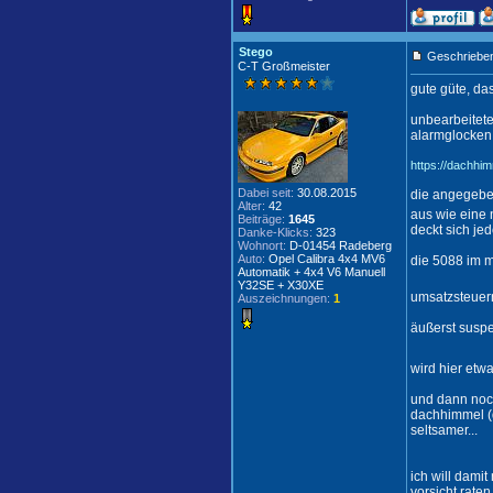
Stego
Geschrieben
C-T Großmeister
gute güte, das
unbearbeitet
alarmglocken
https://dachhi
Dabei seit:
30.08.2015
die angegeben
Alter:
42
aus wie eine 
Beiträge:
1645
deckt sich jed
Danke-Klicks:
323
Wohnort:
D-01454 Radeberg
Auto:
Opel Calibra 4x4 MV6
die 5088 im m
Automatik + 4x4 V6 Manuell
Y32SE + X30XE
umsatzsteuern
Auszeichnungen:
1
äußerst suspe
wird hier etw
und dann noch
dachhimmel (d
seltsamer...
ich will dami
vorsicht raten.