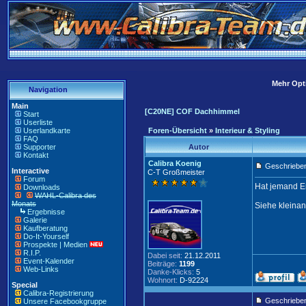
Mehr Opti
Navigation
Main
[C20NE] COF Dachhimmel
Start
Userliste
Userlandkarte
Foren-Übersicht
»
Interieur & Styling
FAQ
Supporter
Autor
Kontakt
Calibra Koenig
Geschrieben
Interactive
C-T Großmeister
Forum
Hat jemand E
Downloads
WAHL-Calibra des
Monats
Siehe kleinan
Ergebnisse
Galerie
Kaufberatung
Do-It-Yourself
Prospekte | Medien
R.I.P.
Dabei seit:
21.12.2011
Event-Kalender
Beiträge:
1199
Web-Links
Danke-Klicks:
5
Wohnort:
D-92224
Special
Calibra-Registrierung
Geschriebe
Unsere Facebookgruppe