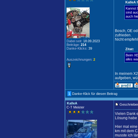
KalleA 
Kannst D
sind auc
auch hi
Bosch, OE ode
zufrieden.
Nicht empfehl
Dabei seit:
18.09.2023
Beiträge:
214
Danke-Klicks:
39
Zitat:
Beim XEV
alles wa
Auszeichnungen:
2
In meinem X2
aufgeben, wür
1
Danke-Klick für diesen Beitrag
KalleA
Geschrieben
C-T Meister
Vielen Dank e
Lösung habe i
Hier mal ein
km mit dem Ca
musste ich lä