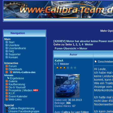
Mehr Opti
Navigation
Main
[X20XEV] Motor hat absolut keine Power me
Start
Gehe zu Seite
1
,
2
,
3
,
4
Weiter
Userliste
Userlandkarte
Foren-Übersicht
»
Motor
FAQ
Supporter
Autor
Kontakt
KalleA
Geschrieben
Interactive
C-T Meister
Forum
Hi Leute,
Downloads
WAHL-Calibra des
ich habe mal 
Monats
keine Leistun
Ergebnisse
kommt, kann i
Galerie
Wie ein Trakt
Kaufberatung
Anzeige vom m
Do-It-Yourself
Motorkontrolle
Prospekte | Medien
R.I.P.
Event-Kalender
Ich hatte mal
Web-Links
Dabei seit:
30.10.2013
nicht über 45
Beiträge:
366
Nockenwellen
Special
Danke-Klicks:
67
Calibra-Registrierung
Unsere Facebookgruppe
Ich kann zwi
Auto:
Calibra 1x Last Edition