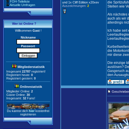
FOH-Teileliste
die Spritzufu
und 1x Cliff Edition x20xev
Aktuelle Umfragen
Auszeichnungen:
2
Stellen wie Ve
Als nächstes 
auch als wir 
allerdings nic
Wer ist Online ?
Ich habe seit
Willkommen
Gast
!
Leerlaufregle
Nickname
Leerlaufregle
Passwort
Kurbellwellen
die Motorkontr
mir diese zwe
Die einzige I
auslösen? Der
Mitgliederstatistik
Gasgeruch aus
Insgesamt
22787
registriert!
den Ausaugtr
Registriert heute:
0
Registriert gestern:
0
Onlinestatistik
Mitglieder Online:
2
Geschriebe
Gäste Online:
30
Insgesamt:
32
Fans!
Du kannst dich
hier
kostenfrei
registrieren