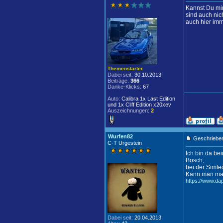
Kannst Du mir
sind auch nic
auch hier imm
Themenstarter
Dabei seit:
30.10.2013
Beiträge:
366
Danke-Klicks:
67
Auto:
Calibra 1x Last Edition
und 1x Cliff Edition x20xev
Auszeichnungen:
2
Wurfen82
Geschrieben
C-T Urgestein
Ich bin da be
Bosch;
bei der Simte
Kann man mal 
https://www.d
Dabei seit:
20.04.2013