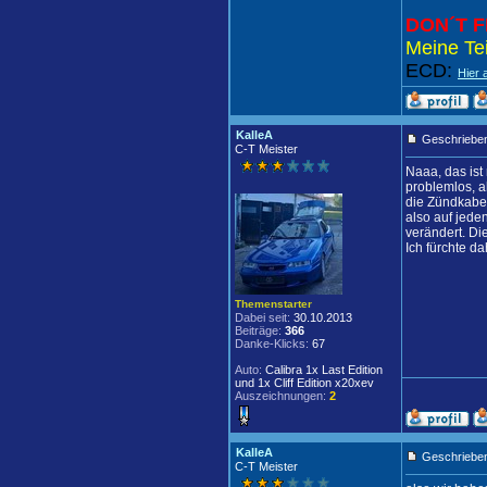
DON´T F
Meine Tei
ECD:
Hier 
KalleA
Geschrieben
C-T Meister
Naaa, das ist
problemlos, ab
die Zündkabe
also auf jede
verändert. Di
Ich fürchte d
Themenstarter
Dabei seit:
30.10.2013
Beiträge:
366
Danke-Klicks:
67
Auto:
Calibra 1x Last Edition
und 1x Cliff Edition x20xev
Auszeichnungen:
2
KalleA
Geschrieben
C-T Meister