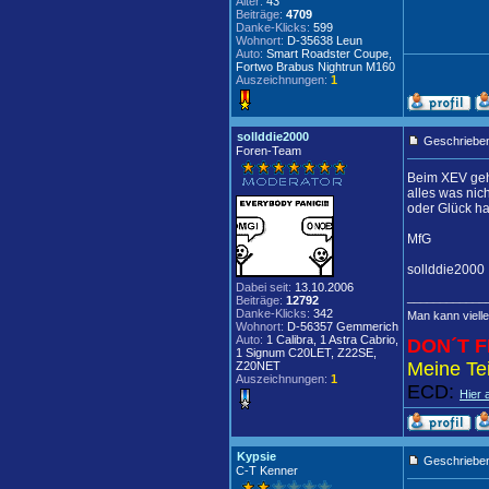
Alter:
43
Beiträge:
4709
Danke-Klicks:
599
Wohnort:
D-35638 Leun
Auto:
Smart Roadster Coupe,
Fortwo Brabus Nightrun M160
Auszeichnungen:
1
sollddie2000
Geschrieben
Foren-Team
Beim XEV geh
alles was nic
oder Glück ha
MfG
sollddie2000
Dabei seit:
13.10.2006
____________
Beiträge:
12792
Danke-Klicks:
342
Man kann vielle
Wohnort:
D-56357 Gemmerich
Auto:
1 Calibra, 1 Astra Cabrio,
DON´T F
1 Signum C20LET, Z22SE,
Meine Tei
Z20NET
Auszeichnungen:
1
ECD:
Hier 
Kypsie
Geschrieben
C-T Kenner