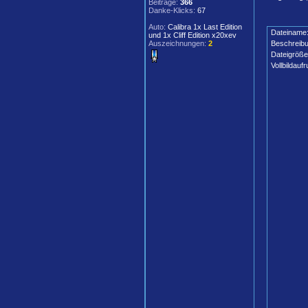
Beiträge:
366
Danke-Klicks:
67
Auto:
Calibra 1x Last Edition
Dateiname
und 1x Cliff Edition x20xev
Auszeichnungen:
2
Beschreibu
Dateigröße
Vollbildaufr