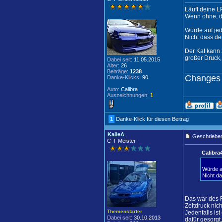
Läuft deine 
Wenn ohne, d
Würde auf jed
Nicht dass de
Der Kat kann
großer Druck,
Dabei seit:
11.05.2015
Alter:
26
____________
Beiträge:
1238
Changes 
Danke-Klicks:
90
Auto:
Calibra
Auszeichnungen:
1
1
Danke-Klick für diesen Beitrag
KalleA
Geschrieben
C-T Meister
Calibra
Würde au
Nicht da
Das war des R
Zeitdruck nic
Themenstarter
Jedenfalls is
Dabei seit:
30.10.2013
dafür gesorgt