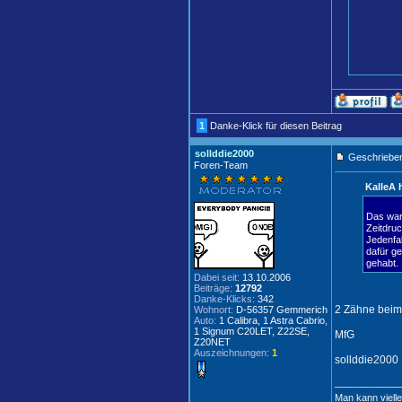
1
Danke-Klick für diesen Beitrag
sollddie2000
Geschrieben
Foren-Team
KalleA 
Das war 
Zeitdruc
Jedenfal
dafür ge
gehabt.
Dabei seit:
13.10.2006
Beiträge:
12792
Danke-Klicks:
342
2 Zähne bei
Wohnort:
D-56357 Gemmerich
Auto:
1 Calibra, 1 Astra Cabrio,
1 Signum C20LET, Z22SE,
MfG
Z20NET
Auszeichnungen:
1
sollddie2000
____________
Man kann vielle