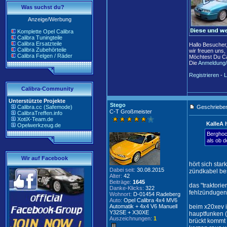
Was suchst du?
Anzeige/Werbung
Komplette Opel Calibra
Calibra Tuningteile
Calibra Ersatzteile
Hallo Besucher
Calibra Zubehörteile
wir freuen uns,
Calibra Felgen / Räder
Möchtest Du Ca
Die
Anmeldung/
Registrieren
-
L
Calibra-Community
Unterstützte Projekte
Stego
Calibra.cc (Safemode)
Geschrieben
C-T Großmeister
CalibraTreffen.info
XotiX-Team.de
KalleA 
Opelwerkzeug.de
Berghoch
als ob d
Wir auf Facebook
hört sich sta
Dabei seit:
30.08.2015
zündkabel bes
Alter:
42
Beiträge:
1645
das "traktori
Danke-Klicks:
322
fehlzündugen 
Wohnort:
D-01454 Radeberg
Auto:
Opel Calibra 4x4 MV6
Automatik + 4x4 V6 Manuell
beim x20xev i
Y32SE + X30XE
hauptfunken (
Auszeichnungen:
1
brückt kommt 