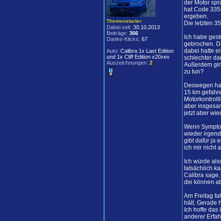
der Motor spr
hat Code 335 
ergeben.
Themenstarter
Die letzten 35
Dabei seit:
30.10.2013
Beiträge:
366
Ich habe ges
Danke-Klicks:
67
gebrochen. D
dabei hatte e
Auto:
Calibra 1x Last Edition
und 1x Cliff Edition x20xev
schlechter da
Auszeichnungen:
2
Außerdem gin
zu tun?
Deswegen habe
15 km gefahre
Motorkontroll
aber insgesam
jetzt aber wi
Wenn Symptom
wieder irgend
gibt dafür ja
ich mir nicht
Ich würde als
tatsächlich k
Calibra sage,
die können a
Am Freitag fa
hält. Gerade 
Ich hoffe das
anderer Erfah