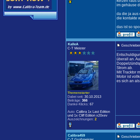
kerzen raus u
im gehäuse dr
da die ja au
die kontakte w
das ist so sp
KalleA
Geschrieben
C-T Meister
Entschuldigu
überall an. A
Doppelzündsp
Strom ab.
Mit Tracktor 
Motor ist voll
es sich an als
Themenstarter
Dabei seit:
30.10.2013
Beiträge:
366
Danke-Klicks:
67
Auto:
Calibra 1x Last Edition
und 1x Cliff Edition x20xev
Auszeichnungen:
2
Calibra459
Geschrieben
C-T Großmeister