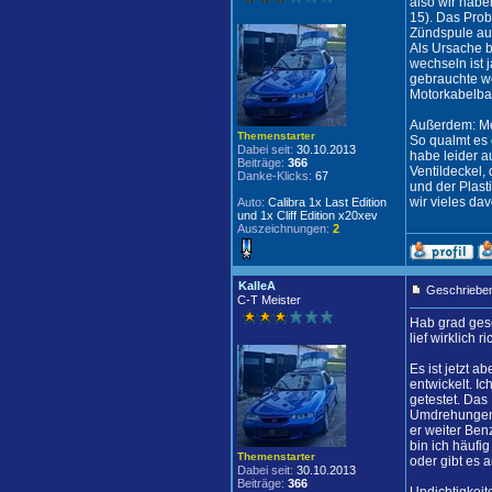
also wir habe
15). Das Prob
Zündspule au
Als Ursache b
wechseln ist 
gebrauchte w
Motorkabelbau
Außerdem: Mei
Themenstarter
So qualmt es 
Dabei seit:
30.10.2013
habe leider a
Beiträge:
366
Ventildeckel,
Danke-Klicks:
67
und der Plast
wir vieles da
Auto:
Calibra 1x Last Edition
und 1x Cliff Edition x20xev
Auszeichnungen:
2
KalleA
Geschrieben
C-T Meister
Hab grad gese
lief wirklich 
Es ist jetzt 
entwickelt. I
getestet. Das 
Umdrehungen) 
er weiter Benz
bin ich häufi
Themenstarter
oder gibt es
Dabei seit:
30.10.2013
Beiträge:
366