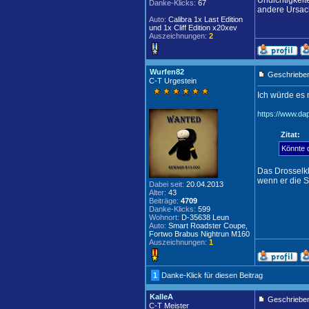
Undichtigkeit
Danke-Klicks:
67
andere Ursac
Auto:
Calibra 1x Last Edition
und 1x Cliff Edition x20xev
Auszeichnungen:
2
Wurfen82
Geschrieben
C-T Urgestein
Ich würde es 
https://www.d
Zitat:
Könnte 
Das Drosselkl
wenn er die S
Dabei seit:
20.04.2013
Alter:
43
Beiträge:
4709
Danke-Klicks:
599
Wohnort:
D-35638 Leun
Auto:
Smart Roadster Coupe,
Fortwo Brabus Nightrun M160
Auszeichnungen:
1
1
Danke-Klick für diesen Beitrag
KalleA
Geschrieben
C-T Meister